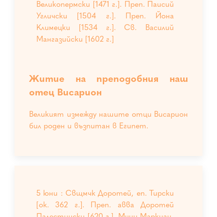
Великопермски [1471 г.]. Преп. Паисий
Угличски [1504 г.]. Преп. Йона
Климецки [1534 г.]. Св. Василий
Мангазийски [1602 г.]
Житие на преподобния наш
отец Висарион
Великият измежду нашите отци Висарион
бил роден и възпитан в Египет.
5 юни : Свщмчк Доротей, еп. Тирски
[ок. 362 г.]. Преп. авва Доротей
Палестински [620 г.]. Мчци Маркиан,