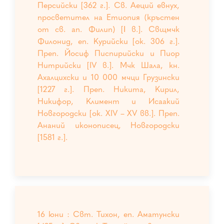
Персийски [362 г.]. Св. Аеций евнух,
просветител на Етиопия (кръстен
от св. ап. Филип) [І в.]. Свщмчк
Филонид, еп. Курийски [ок. 306 г.].
Преп. Йосиф Писпирийски и Пиор
Нитрийски [IV в.]. Мчк Шала, кн.
Ахалцихски и 10 000 мчци Грузински
[1227 г.]. Преп. Никита, Кирил,
Никифор, Климент и Исаакий
Новгородски [ок. XIV – XV вв.]. Преп.
Ананий иконописец, Новгородски
[1581 г.].
16 юни : Свт. Тихон, еп. Аматунски