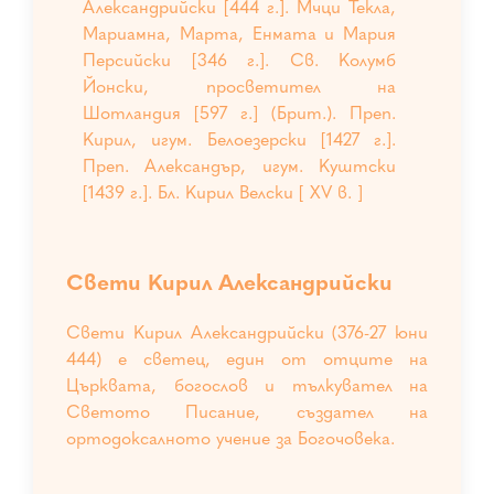
Александрийски [444 г.]. Мчци Текла,
Мариамна, Марта, Енмата и Мария
Персийски [346 г.]. Св. Колумб
Йонски, просветител на
Шотландия [597 г.] (Брит.). Преп.
Кирил, игум. Белоезерски [1427 г.].
Преп. Александър, игум. Куштски
[1439 г.]. Бл. Кирил Велски [ XV в. ]
Свети Кирил Александрийски
Свети Кирил Александрийски (376-27 юни
444) е светец, един от отците на
Църквата, богослов и тълкувател на
Светото Писание, създател на
ортодоксалното учение за Богочовека.