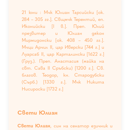
21 юни : Мчк Юлиан Тарсийски [ок.
284 – 305 гг.]. Свщмчк Терентий, еп.
Иконийски [I в.]. Преп. Юлий
презвитер и Юлиан дякон
Мирмидонски [ок. 408 – 450 гг.].
Мчци Арчил II, цар Иверски [744 г.] и
Луарсаб II, цар Карталински [1622 г.]
(Груз.). Преп. Анастасия (майка на
свт. Сава II Сръбски) [1200 г.]. Св.
благов. Теодор, кн. Стародубски
(Сърб.) [1330 г.]. Мчк Никита
Нисироски [1732 г.]
Свети Юлиан
Свети Юлиан
, син на сенатор езичник и