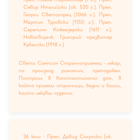
Севир Италийски [ок. 530 г.]. Преп.
Георги Светогорец [1066 г.]. Преп.
Мартин Туровски [1150 г.]. Преп.
Серапион Кожеезерски [1611 г.].
Новосвщмчк. Григорий презвитер
Кубански [1918 г.]
Свети Сампсон Странноприемец - лекар,
по произход римлянин, преподобен.
Построил в Константинопол дом, в
който приемал странници, бедни и болни,
които лекувал чудесно.
26 юни : Преп. Давид Солунски [ок.