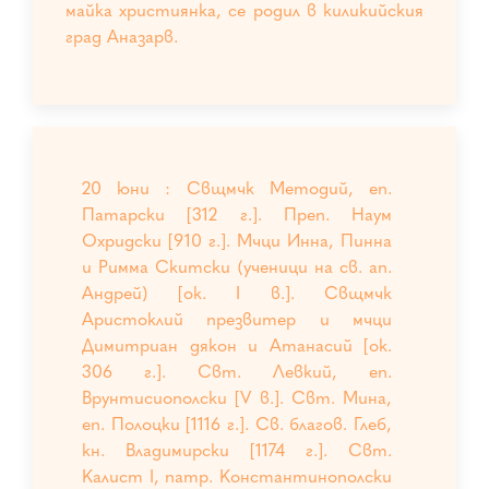
майка християнка, се родил в киликийския
град Аназарв.
20 юни : Свщмчк Методий, еп.
Патарски [312 г.]. Преп. Наум
Охридски [910 г.]. Мчци Инна, Пинна
и Римма Скитски (ученици на св. ап.
Андрей) [ок. I в.]. Свщмчк
Аристоклий презвитер и мчци
Димитриан дякон и Атанасий [ок.
306 г.]. Свт. Левкий, еп.
Врунтисиополски [V в.]. Свт. Мина,
еп. Полоцки [1116 г.]. Св. благов. Глеб,
кн. Владимирски [1174 г.]. Свт.
Калист I, патр. Константинополски