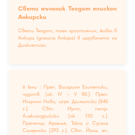
Свети мъченик Теодот епископ
Анкирски
Свети Теодот, таен християнин, живял в
Анкира (днешна Анкара) в царуването на
Диоклетиан.
6 юни : Преп. Висарион Египетски,
чудотв. [ок. IV – V вв.]. Преп.
Иларион Нови, игум. Далматски [845
г.]. Свт. Иуст, патр.
Александрийски [ок. 130 г.].
Препмчци Архелая, Текла и Сусана
Салернски [293 г.]. Свт. Йона, еп.