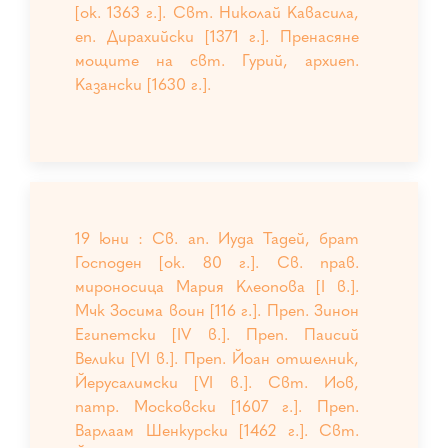
[ок. 1363 г.]. Свт. Николай Кавасила,
еп. Дирахийски [1371 г.]. Пренасяне
мощите на свт. Гурий, архиеп.
Казански [1630 г.].
19 юни : Св. ап. Иуда Тадей, брат
Господен [ок. 80 г.]. Св. прав.
мироносица Мария Клеопова [I в.].
Мчк Зосима воин [116 г.]. Преп. Зинон
Египетски [IV в.]. Преп. Паисий
Велики [VI в.]. Преп. Йоан отшелник,
Йерусалимски [VI в.]. Свт. Иов,
патр. Московски [1607 г.]. Преп.
Варлаам Шенкурски [1462 г.]. Свт.