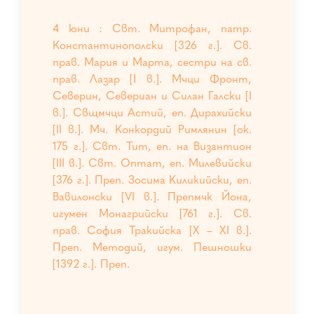
4 юни : Свт. Митрофан, патр.
Константинополски [326 г.]. Св.
прав. Мария и Марта, сестри на св.
прав. Лазар [І в.]. Мчци Фронт,
Северин, Севериан и Силан Галски [I
в.]. Свщмчци Астий, еп. Дирахийски
[II в.]. Мч. Конкордий Римлянин [ок.
175 г.]. Свт. Тит, еп. на Византион
[III в.]. Свт. Оптат, еп. Милевийски
[376 г.]. Преп. Зосима Киликийски, еп.
Вавилонски [VI в.]. Препмчк Йона,
игумен Монагрийски [761 г.]. Св.
прав. София Тракийска [Х – ХI в.].
Преп. Методий, игум. Пешношки
[1392 г.]. Преп.