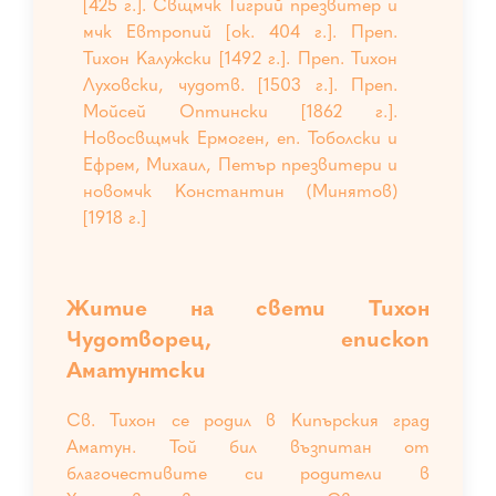
[425 г.]. Свщмчк Тигрий презвитер и
мчк Евтропий [ок. 404 г.]. Преп.
Тихон Калужски [1492 г.]. Преп. Тихон
Луховски, чудотв. [1503 г.]. Преп.
Мойсей Оптински [1862 г.].
Новосвщмчк Ермоген, еп. Тоболски и
Ефрем, Михаил, Петър презвитери и
новомчк Константин (Минятов)
[1918 г.]
Житие на свети Тихон
Чудотворец, епископ
Аматунтски
Св. Тихон се родил в Кипърския град
Аматун. Той бил възпитан от
благочестивите си родители в