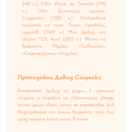
540 г.]. Свт. Йоан, еп. Готски [790
г.]. Свт. Дионисий, архиеп.
Суздалски [1385 г.]. Откриване
мощите на преп. Тихон Луховски,
чудотв. [1569 г.] Мчк Давид от
скита “Св. Ана” [1813 г.]. Икона на
Божията Майка: «Тихвинска»,
«Седмиезерна», «Лидска»
Преподобни Давид Солунски
Блаженият Давид се родил в източна
страна и подобно на светоносна звезда
осиял целия свят: като се упражнявал във
въздържание от ранна възраст, той бил
сред хората като ангел в плът.