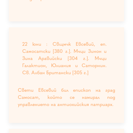
22 юни : Свщмчк Евсевий, еп.
Самосатски [380 г.]. Мчци Зинон и
Зина Аравийски [304 г.]. Мчци
Галактион, Юлиания и Саторнин.
Св. Албан Британски [305 г.]
Свети Евсевий бил епископ на град
Самосат, който се намирал под
управлението на антиохийския патриарх.