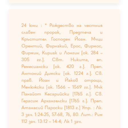
24 юни : * Рождество на честния
славен пророк, Предтеча и
Кръстител Господен Йоан. Мчци
Орентий, Фарнакий, Ерос, Фирмос,
Фирмин, Кириак и Лонгин [ок. 284 –
305 гг.]. Свт. Никита, еп.
Ремесиански [ок. 420 г.]. Преп.
Антоний Димски [ок. 1224 г.]. Св.
прав. Йоан и Йаков отроци,
Менюжски [ок. 1566 – 1569 гг.]. Мчк
Панайот Кесарийски [1765 г.]. Св.
Герасим Архангелски [1765 г.]. Преп.
Атанасий Пароски [1813 г.] Утр. : Лк.
3 зач. 1:24-25, 57-68, 76, 80. Лит.: Рим
112 зач. 13:12 – 14:4; Лк 1 зач.