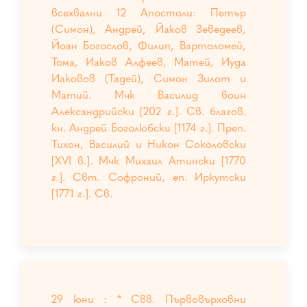
всехвални 12 Апостоли: Петър
(Симон), Андрей, Йаков Зеведеев,
Йоан Богослов, Филип, Вартоломей,
Тома, Иаков Алфеев, Матей, Иуда
Иаковов (Тадей), Симон Зилот и
Матий. Мчк Василид воин
Александрийски [202 г.]. Св. благов.
кн. Андрей Боголюбски [1174 г.]. Преп.
Тихон, Василий и Никон Соколовски
[XVI в.]. Мчк Михаил Атински [1770
г.]. Свт. Софроний, еп. Иркутски
[1771 г.]. Св.
29 юни : * Свв. Първовърховни