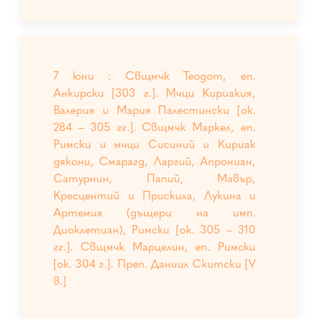
7 юни : Свщмчк Теодот, еп.
Анкирски [303 г.]. Мчци Кириакия,
Валерия и Мария Палестински [ок.
284 – 305 гг.]. Свщмчк Маркел, еп.
Римски и мчци Сисиний и Кириак
дякони, Смарагд, Ларгий, Апрониан,
Сатурнин, Папий, Мавър,
Кресцентий и Прискила, Лукина и
Артемия (дъщери на имп.
Диоклетиан), Римски [ок. 305 – 310
гг.]. Свщмчк Марцелин, еп. Римски
[ок. 304 г.]. Преп. Даниил Скитски [V
в.]