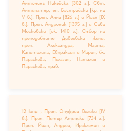
Антонина Никейска [302 г.]. Свт.
Антипатър, еп. Бострийски [кр. на
V в.]. Преп. Анна [826 г.] и Йоан [IX
в.]. Преп. Андроник [1395 г.] и Сава
Московски [ок. 1410 г.]. Събор на
преподобните Дивеевски жени:
преп. Александра, Марта,
Капитолина, Евпраксия и Мария, бл.
Параскева, Пелагия, Наталия и
Параскева, прав.
12 юни : Преп. Онуфрий Велики [IV
в.]. Преп. Петър Атонски [734 г.].
Преп. Йоан, Андрей, Ираклемон и