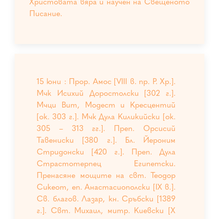
Христовата вяра и научен на Свещеното
Писание.
15 юни : Прор. Амос [VIII в. пр. Р. Хр.].
Мчк Исихий Доростолски [302 г.].
Мчци Вит, Модест и Кресцентий
[ок. 303 г.]. Мчк Дула Киликийски [ок.
305 – 313 гг.]. Преп. Орсисий
Тавениски [380 г.]. Бл. Йероним
Стридонски [420 г.]. Преп. Дула
Страстотерпец Египетски.
Пренасяне мощите на свт. Теодор
Сикеот, еп. Анастасиополски [IX в.].
Св. благов. Лазар, кн. Сръбски [1389
г.]. Свт. Михаил, митр. Киевски [X