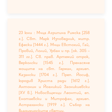
23 юни : Мчца Агрипина Римска [258
г.]. Свт. Марк Изповедник, митр.
Ефески [1444 г.]. Мчци Евстохий, Гай,
Провий, Лолий, Урбан и пр. [ок. 305 –
311 гг.]. Св. прав. Артемий отрок,
Верколски [1545 г.]. Пренасяне
мощите на свт. Герман, архиеп.
Казански [1704 г.]. Преп. Йосиф,
юродив Христа ради [1612 г.].
Антонин и Йоаникий Заоникиевски
[XV в.]. Новосвщмчци Леонтий, еп.
Енотаевски и Митрофан, архиеп.
Астрахански [1919 г.]. Събор на
Владимирските светии.