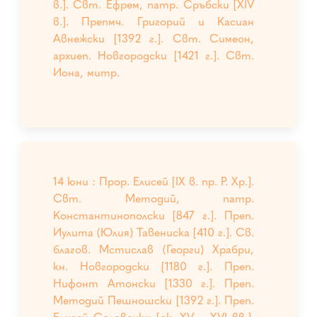
в.]. Свт. Ефрем, патр. Сръбски [XIV
в.]. Препмч. Григорий и Касиан
Авнежски [1392 г.]. Свт. Симеон,
архиеп. Новгородски [1421 г.]. Свт.
Иона, митр.
14 юни : Прор. Елисей [IX в. пр. Р. Хр.].
Свт. Методий, патр.
Константинополски [847 г.]. Преп.
Иулита (Юлия) Тавениска [410 г.]. Св.
благов. Мстислав (Георги) Храбри,
кн. Новгородски [1180 г.]. Преп.
Нифонт Атонски [1330 г.]. Преп.
Методий Пешношски [1392 г.]. Преп.