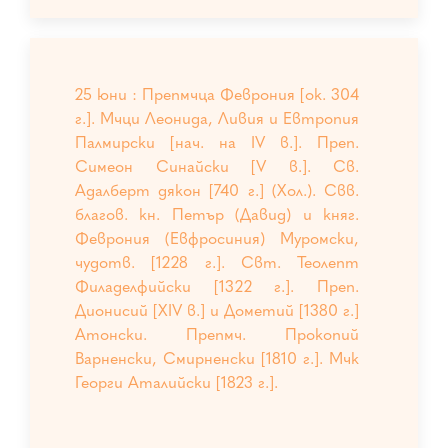
25 юни : Препмчца Феврония [ок. 304
г.]. Мчци Леонида, Ливия и Евтропия
Палмирски [нач. на IV в.]. Преп.
Симеон Синайски [V в.]. Св.
Адалберт дякон [740 г.] (Хол.). Свв.
благов. кн. Петър (Давид) и княг.
Феврония (Евфросиния) Муромски,
чудотв. [1228 г.]. Свт. Теолепт
Филаделфийски [1322 г.]. Преп.
Дионисий [XIV в.] и Дометий [1380 г.]
Атонски. Препмч. Прокопий
Варненски, Смирненски [1810 г.]. Мчк
Георги Аталийски [1823 г.].