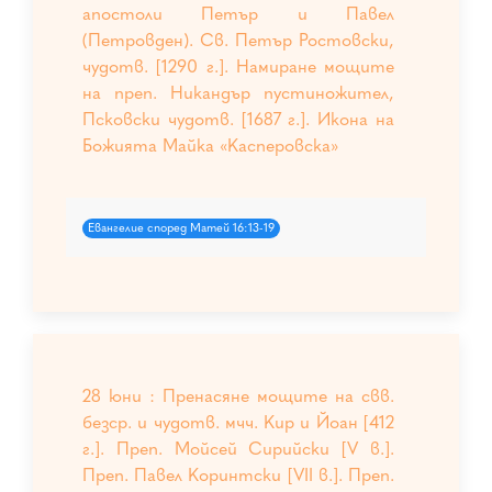
апостоли Петър и Павел
(Петровден). Св. Петър Ростовски,
чудотв. [1290 г.]. Намиране мощите
на преп. Никандър пустиножител,
Псковски чудотв. [1687 г.]. Икона на
Божията Майка «Касперовска»
Евангелие според Матей 16:13-19
28 юни : Пренасяне мощите на свв.
безср. и чудотв. мчч. Кир и Йоан [412
г.]. Преп. Мойсей Сирийски [V в.].
Преп. Павел Коринтски [VII в.]. Преп.