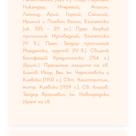
Никандър, Иперехий, Аполон,
Леонид, Арий, Горгий, Селиний,
Ириний и Помвон воини, Египетски
[ок. 305 – 311 гг.]. Преп. Анубий
пустинник Изповедник, Египетски
[IV в.]. Преп. Теодор пустинник
Йордански, чудотв. [IV в.]. Свщмчк
Бонифаций Кредитонски [754 г.]
(Брит.). Пренасяне мощите на св.
благов. Игор, Вел. кн. Черниговски и
Киевски [1150 г.]. Свт. Константин,
митр. Киевски [1159 г.]. Св. благов.
Теодор Ярославич, кн. Новгородски
(брат на св.