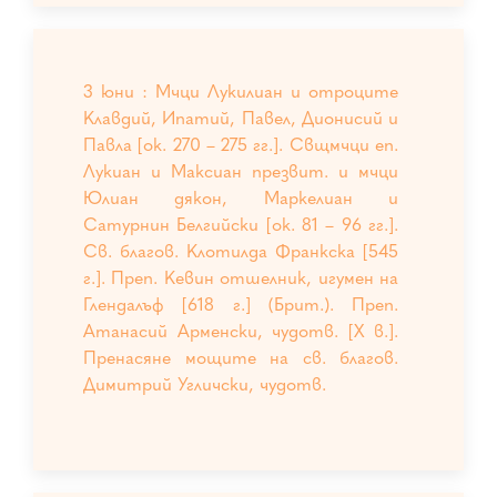
3 юни : Мчци Лукилиан и отроците
Клавдий, Ипатий, Павел, Дионисий и
Павла [ок. 270 – 275 гг.]. Свщмчци еп.
Лукиан и Максиан презвит. и мчци
Юлиан дякон, Маркелиан и
Сатурнин Белгийски [ок. 81 – 96 гг.].
Св. благов. Клотилда Франкска [545
г.]. Преп. Кевин отшелник, игумен на
Глендалъф [618 г.] (Брит.). Преп.
Атанасий Арменски, чудотв. [X в.].
Пренасяне мощите на св. благов.
Димитрий Угличски, чудотв.