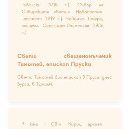
Тоболски [1715 г.]. Събор на
Сибирските светии. Новопрепмч.
Теогност [1919 г.]. Новоизп. Тамара,
схиигум. Серафимо–Знаменска [1936
г.]
Свети свещеномъченик
Тимотей, епископ Пруски
Свети Тимотей бил епископ в Пруса (днес
Бурса, в Турция).
9 юни : Свт. Кирил, архиеп.