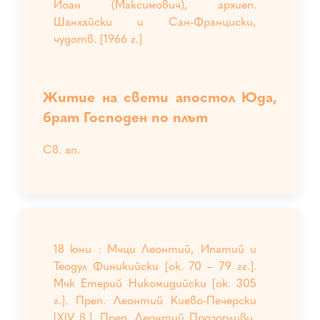
Йоан (Максимович), архиеп.
Шанхайски и Сан-Франциски,
чудотв. [1966 г.]
Житие на свети апостол Юда,
брат Господен по плът
Св. ап.
18 юни : Мчци Леонтий, Ипатий и
Теодул Финикийски [ок. 70 – 79 гг.].
Мчк Етерий Никомидийски [ок. 305
г.]. Преп. Леонтий Киево-Печерски
[XIV в.]. Преп. Леонтий Прозорливи,