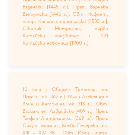
Вяземски [1445 г.]. Преп. Варнава
Ветлужски [1445 г.]. Свт. Нифонт,
патр. Константинополски [1535 г.].
Свщмчк Митрофан, първи
Китайски презвитер и 221
Китайски новомчци [1900 г.].
10 юни : Свщмчк Тимотей, еп.
Пруски [ок. 362 г.]. Мчци Александър
воин и Антонина [ок. 313 г.]. Свт.
Васиан, еп. Лавдийски [409 г.]. Преп.
Теофан Антиохийски [369 г.]. Преп.
Силуан схимник, Киево-Печерски [ок.
ХIII – ХIV вв.]. Свт. Йоан, митр.