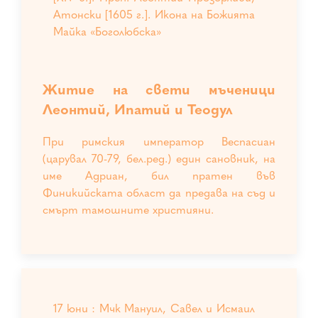
Атонски [1605 г.]. Икона на Божията
Майка «Боголюбска»
Житие на свети мъченици
Леонтий, Ипатий и Теодул
При римския император Веспасиан
(царувал 70-79, бел.ред.) един сановник, на
име Адриан, бил пратен във
Финикийската област да предава на съд и
смърт тамошните християни.
17 юни : Мчк Мануил, Савел и Исмаил