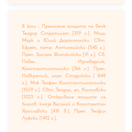
8 юни : Пренасяне мощите на вмчк
Теодор Стратилат [319 г.]. Мчци
Марк и Юлий Доростолски. Свт.
Ефрем, патр. Антиохийски [545 г.].
Преп. Зосима Финикийски [VI г.]. Св.
Павел Изповедник,
Константинополски [766 г.]. Преп.
Навкратий, игум. Студийски [ 848
г.]. Мчк Теофан Константинополски
[1559 г.]. Свт. Теодор, еп. Ростовски
[1023 г.]. Откриване мощите на
благов. князе Василий и Константин
Ярославски [XIII в.]. Преп. Теофил
Лужски [1412 г.].