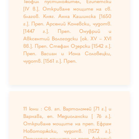
Теофил пустиножител, Египетски
[IV в.]. Откриване мощите на св.
благов. Княг. Анна Кашинска [1650
г.]. Преп. Арсений Коневски, чудотв.
[1447 г.]. Преп. Онуфрий и
Авксентий Вологодски [ок. ХV – ХVI
вв.]. Преп. Стефан Озерски [1542 г.].
Преп. Васиан и Иона Соловецки,
чудотв. [1561 г.]. Преп.
11 юни : Св. ап. Вартоломей [71 г.] и
Варнава, еп. Медиолански [ 76 г.].
Откриване мощите на преп. Ефрам
Новоторжски, чудотв. [1572 г.].
Пренасяне мощите на преп. Аркадий