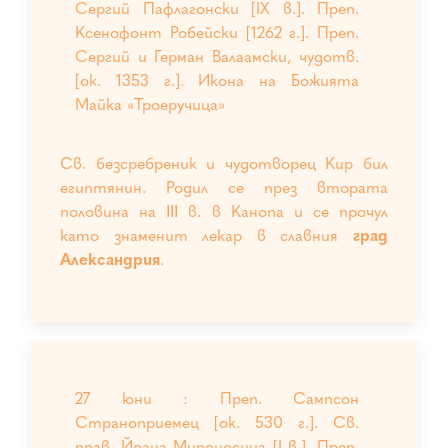
Сергий Пафлагонски [IX в.]. Преп.
Ксенофонт Робейски [1262 г.]. Преп.
Сергий и Герман Валаамски, чудотв.
[ок. 1353 г.]. Икона на Божията
Майка «Троеручица»
Св. безсребреник и чудотворец Кир бил
египтянин. Родил се през втората
половина на ІІІ в. в Канопа и се прочул
като знаменит лекар в славния
град
Александрия
.
27 юни : Преп. Сампсон
Страноприемец [ок. 530 г.]. Св.
прав. Йоана Мироносица [I в.]. Преп.