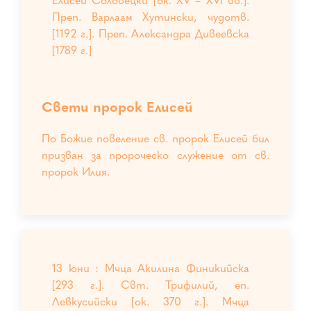
Елисей Соловецки [ок. XV – XVI вв.].
Преп. Варлаам Хутински, чудотв.
[1192 г.]. Преп. Александра Дивеевска
[1789 г.]
Свети пророк Елисей
По Божие повеление св. пророк Елисей бил
призван за пророческо служение от св.
пророк Илия.
13 юни : Мчца Акилина Финикийска
[293 г.]. Свт. Трифилий, еп.
Левкусийски [ок. 370 г.]. Мчца