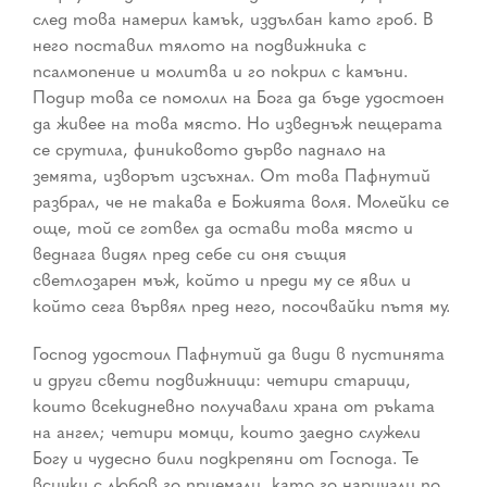
след това намерил камък, издълбан като гроб. В
него поставил тялото на подвижника с
псалмопение и молитва и го покрил с камъни.
Подир това се помолил на Бога да бъде удостоен
да живее на това място. Но изведнъж пещерата
се срутила, финиковото дърво паднало на
земята, изворът изсъхнал. От това Пафнутий
разбрал, че не такава е Божията воля. Молейки се
още, той се готвел да остави това място и
веднага видял пред себе си оня същия
светлозарен мъж, който и преди му се явил и
който сега вървял пред него, посочвайки пътя му.
Господ удостоил Пафнутий да види в пустинята
и други свети подвижници: четири старици,
които всекидневно получавали храна от ръката
на ангел; четири момци, които заедно служели
Богу и чудесно били подкрепяни от Господа. Те
всички с любов го приемали, като го наричали по