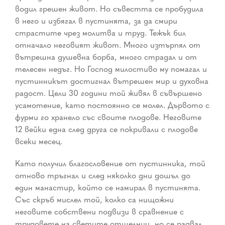
водил грешен живот. Но съвестта се пробудила
в него и избягал в пустинята, за да смири
страстите чрез молитва и труд. Тежък бил
отначало неговият живот. Много изтърпял от
вътрешна душевна борба, много страдал и от
телесен недъг. Но Господ милостиво му помагал и
пустинникът достигнал вътрешен мир и духовна
радост. Цели 30 години той живял в съвършено
усамотение, като постоянно се молел. Дървото с
фурми го хранело със своите плодове. Неговите
12 вейки една след друга се покривали с плодове
всеки месец.
Като получил благословение от пустинника, той
отново тръгнал и след няколко дни дошъл до
един манастир, който се намирал в пустинята.
Със скръб мислел той, колко са нищожни
неговите собствени подвизи в сравнение с
трудовете на светите отшелнии, но се радвал,