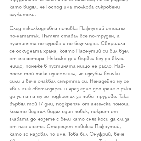
като видял, че Господ има толкова съкровени
служители.
След няколкодневна почивка Пафнутий отишъл
по-нататък. Пътят ставал все по-труден, а
пустинята по-сурова и по-безплодна. Свършила
се оскъдната храна, която Пафнутий си бил взел
от манастира. Няколко дни вървял без да вкуси
нищо, понеже в пустинята нищо не расло. Най-
после той така изнемогнал, че изгубил всички
сили и вече очаквал смъртта си. Ненадейно му се
явил мъж светлозарен и чрез едно допиране с ръка
до устата му го подкрепил за нови трудове. Така
вървял той 17 дни, подкрепян от ангелска помощ,
когато веднъж видял един човек, покрит от
главата до нозете с бели като сняг коси да слиза
от планината. Старецът повикал Пафнутий,
като го назовал по име. Това бил Онуфрий, вече