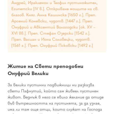
Андрей, Ираклемон и Теофил пустиножител,
Египетски [IV в.]. Откриване мощите на св.
благов. Княг. Анна Кашинска [1650 г.]. Преп.
Арсений Коневски, чудотв. [1447 г.]. Преп.
Онуфрий и Авксентий Вологодски [ок. ХV –
ХVI вв.]. Преп. Стефан Озерски [1542 г.].
Преп. Васиан и Иона Соловецки, чудотв.
[1561 г.]. Преп. Онуфрий Псковски [1492 г.]
Житие на Свети преподобни
Онуфрий Велики
За велики пустинни подвижници ни разказва
свети Пафнутий, който сам живеел пустинен
живот. Веднъж в него се явило желание да отиде
във вътрешността на пустинята, за да узнае,
има ли там още отци, които служат на Господа