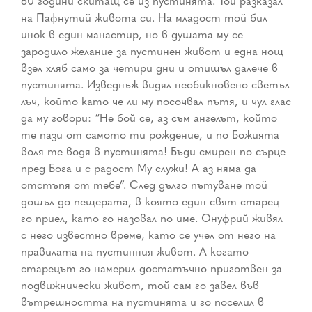
60 години скитащ се из пустинята. Той разказал
на Пафнутий живота си. На младост той бил
инок в един манастир, но в душата му се
зародило желание за пустинен живот и една нощ
взел хляб само за четири дни и отишъл далече в
пустинята. Изведнъж видял необикновено светъл
лъч, който като че ли му посочвал пътя, и чул глас
да му говори: “Не бой се, аз съм ангелът, който
те пази от самото ти рождение, и по Божията
воля те водя в пустинята! Бъди смирен по сърце
пред Бога и с радост Му служи! А аз няма да
отстъпя от тебе”. След дълго пътуване той
дошъл до пещерата, в която един свят старец
го приел, като го назовал по име. Онуфрий живял
с него известно време, като се учел от него на
правилата на пустинния живот. А когато
старецът го намерил достатъчно приготвен за
подвижнически живот, той сам го завел във
вътрешността на пустинята и го поселил в