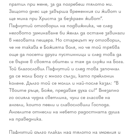
пратил при мене, за да погребеш тялото ми.
Защото днес ще завърша временния си живот и
ще мина при Христа за безкраен живот”.
Пафнутий отговорил на подвижника, че след
неговото заминаване би желал да остане завинаги
в неговата пещера. Но старецът му отговорил,
че не такава е Божията воля, но че той трябва
още да посети други пустинници и след това да
се върне в своята обител и там да служи на Бога.
Той благословил Пафнутий и след това започнал
да се моли Богу с много сълзи, като преклонил
колене. Дълго той се молил и най-после казал: “В
Твоите ръце, Боже, предавам духа си!” Внезапно
го осияла чудна светлина, чули се гласове на
ангели, които пеели и славословили Господа.
Ангелите отнесли на небето радостната душа
на праведника.
Пафнутий дълго плакал над тялото на умрелия и