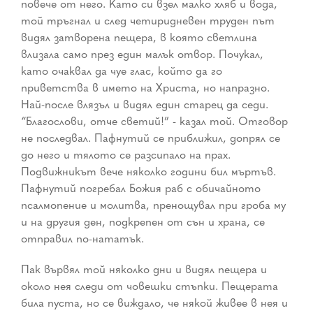
повече от него. Като си взел малко хляб и вода,
той тръгнал и след четиридневен труден път
видял затворена пещера, в която светлина
влизала само през един малък отвор. Почукал,
като очаквал да чуе глас, който да го
приветства в името на Христа, но напразно.
Най-после влязъл и видял един старец да седи.
“Благослови, отче светий!” - казал той. Отговор
не последвал. Пафнутий се приближил, допрял се
до него и тялото се разсипало на прах.
Подвижникът вече няколко години бил мъртъв.
Пафнутий погребал Божия раб с обичайното
псалмопение и молитва, пренощувал при гроба му
и на другия ден, подкрепен от сън и храна, се
отправил по-нататък.
Пак вървял той няколко дни и видял пещера и
около нея следи от човешки стъпки. Пещерата
била пуста, но се виждало, че някой живее в нея и