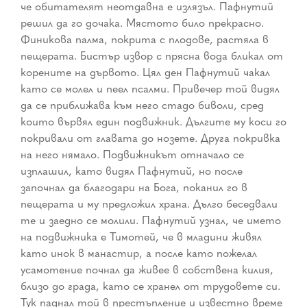
че обитателят неотдавна е излязъл. Пафнутий
решил да го дочака. Мястото било прекрасно.
Финикова палма, покрита с плодове, растяла в
пещерата. Бистър извор с прясна вода бликал от
корените на дървото. Цял ден Пафнутий чакал
като се молел и пеел псалми. Привечер той видял
да се приближава към него стадо биволи, сред
които вървял един подвижник. Дългите му коси го
покривали от главата до нозете. Друга покривка
на него нямало. Подвижникът отначало се
изплашил, като видял Пафнутий, но после
започнал да благодари на Бога, поканил го в
пещерата и му предложил храна. Дълго беседвали
те и заедно се молили. Пафнутий узнал, че името
на подвижника е Тимотей, че в младини живял
като инок в манастир, а после като пожелал
усамотение почнал да живее в собствена килия,
близо до града, като се хранел от трудовете си.
Тук паднал той в престъпление и известно време