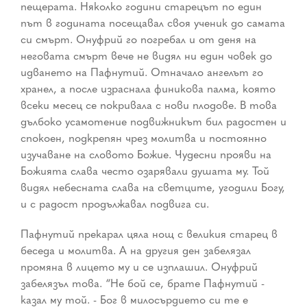
пещерата. Няколко години старецът по един
път в годината посещавал своя ученик до самата
си смърт. Онуфрий го погребал и от деня на
неговата смърт вече не видял ни един човек до
идването на Пафнутий. Отначало ангелът го
хранел, а после израснала финикова палма, която
всеки месец се покривала с нови плодове. В това
дълбоко усамотение подвижникът бил радостен и
спокоен, подкрепян чрез молитва и постоянно
изучаване на словото Божие. Чудесни прояви на
Божията слава често озарявали душата му. Той
видял небесната слава на светците, угодили Богу,
и с радост продължавал подвига си.
Пафнутий прекарал цяла нощ с великия старец в
беседа и молитва. А на другия ден забелязал
промяна в лицето му и се изплашил. Онуфрий
забелязъл това. “Не бой се, брате Пафнутий -
казал му той. - Бог в милосърдието си те е