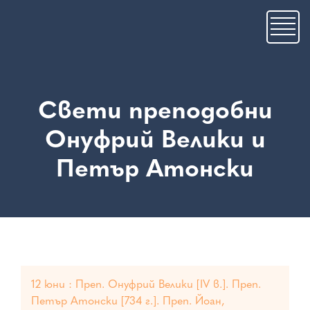
Премини
към
основното
съдържание
Свети преподобни
Онуфрий Велики и
Петър Атонски
12 юни : Преп. Онуфрий Велики [IV в.]. Преп.
Петър Атонски [734 г.]. Преп. Йоан,