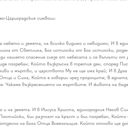
кео-Цариградския символи:
а небето и земята, на всичко видимо и невидимо; И в еди
лина от Светлина, Бог истински от Бог истински, роде
ради нашето спасение слезе от небесата и се въплъти от
иде погребан; Който възкръсна в третия ден, според Пис
и живи и мъртви, и царството Му не ще има край; И в Д
 Отца и Сина, Който е говорил чрез пророците; В едната,
ве. Чакаме възкресението на мъртвите. И живота на бъде
 и на земята. И в Иисуса Христа, единородния Негов Си
онтийски, бил разпнат на кръст и бил погребан, Който с
л отдясно на Бога Отца Всемогъщия. Който отново ще до