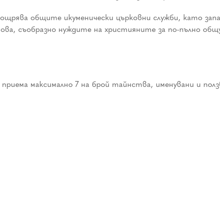
а общите икуменически църковни служби, като запазва
ова, съобразно нуждите на християните за по-пълно общу
а максимално 7 на брой тайнства, именувани и ползва