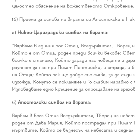
цялостно обяснение на Божественото Откровение.
(6) Приема за основа на вярата си Апостолски и Ни
а)
Никео-Цариградски символ на вярата
:
“Вярваме в единия Бог Отец, Вседържител, Творец н
Който е от Отца, роден преди всички векове: Свет
всичко е станало; Който заради нас човеците и за
разпнат за нас при Пилат Понтийски, и страда, и б
на Отца; Който пак ще дойде със слава, за да съд
изхожда, Комуто се покланяме и Го славим наравно с
Изповядваме едно кръщение за опрощаване на грехо
б)
Апостолски символ на вярата
:
Вярвам в Бога Отца Вседържителя, Творец на небето
роден от Дева Мария, Който пострадал при Пилат П
мъртвите, Който се възнесъл на небесата и седна