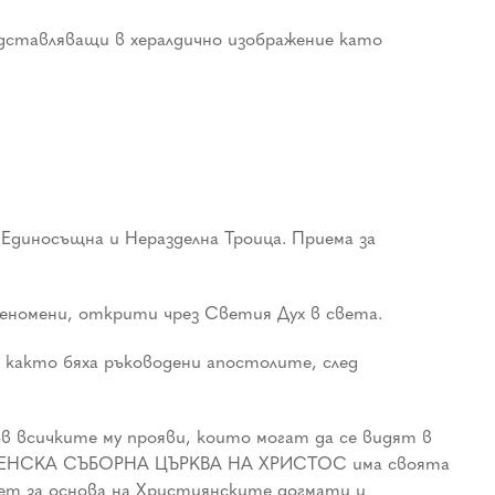
дставляващи в хералдично изображение като
иносъщна и Неразделна Троица. Приема за
номени, открити чрез Светия Дух в света.
 както бяха ръководени апостолите, след
всичките му прояви, които могат да се видят в
ВСЕЛЕНСКА СЪБОРНА ЦЪРКВА НА ХРИСТОС има своята
ет за основа на Християнските догмати и