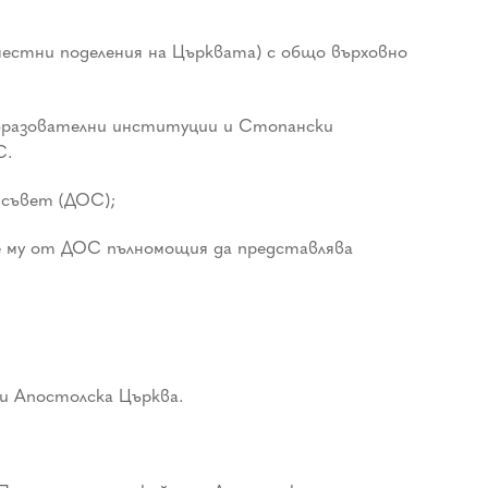
стни поделения на Църквата) с общо върховно
Образователни институции и Стопански
С.
съвет (ДОС);
те му от ДОС пълномощия да представлява
и Апостолска Църква.