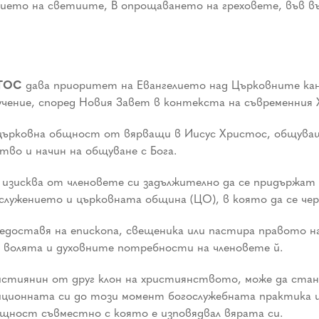
нието на светиите, В опрощаването на греховете, във в
СТОС
дава приоритет на Евангелието над Църковните кан
чение, според Новия Завет в контекста на съвременния 
вна общност от вярващи в Иисус Христос, общуващи 
во и начин на общуване с Бога.
ква от членовете си задължително да се придържат къ
ослужението и църковната община (ЦО), в която да се че
авя на епископа, свещеника или пастира правото на св
 волята и духовните потребности на членовете й.
ристиянин от друг клон на християнството, може да с
ционната си до този момент богослужебната практика и н
бщност съвместно с която е изповядвал вярата си.