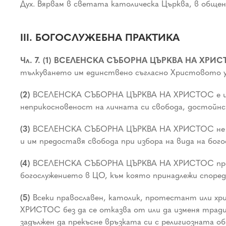
Дух. Вярвам в светата католическа Църква, в обще
III. БОГОСЛУЖЕБНА ПРАКТИКА
Чл. 7. (1) ВСЕЛЕНСКА СЪБОРНА ЦЪРКВА НА ХРИ
тълкуването им единствено съгласно Христовото у
(2)
ВСЕЛЕНСКА СЪБОРНА ЦЪРКВА НА ХРИСТОС е църко
неприкосновеност на личната си свобода, достойнст
(3)
ВСЕЛЕНСКА СЪБОРНА ЦЪРКВА НА ХРИСТОС не изис
и им предоставя свобода при избора на вида на бог
(4)
ВСЕЛЕНСКА СЪБОРНА ЦЪРКВА НА ХРИСТОС предост
богослужението в ЦО, към която принадлежи според
(5)
Всеки православен, католик, протестант или х
ХРИСТОС без да се отказва от или да изменя тради
задължен да прекъсне връзката си с религиозната о