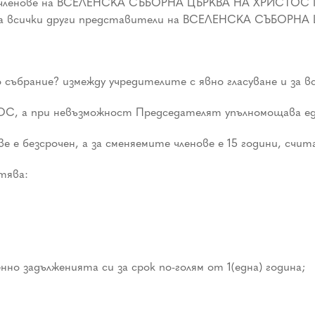
 членове на ВСЕЛЕНСКА СЪБОРНА ЦЪРКВА НА ХРИСТОС Пр
ве са всички други представители на ВСЕЛЕНСКА СЪБОР
ъбрание? измежду учредителите с явно гласуване и за вс
ОС, а при невъзможност Председателят упълномощава ед
е безсрочен, а за сменяемите членове е 15 години, счи
тява:
о задълженията си за срок по-голям от 1(една) година;