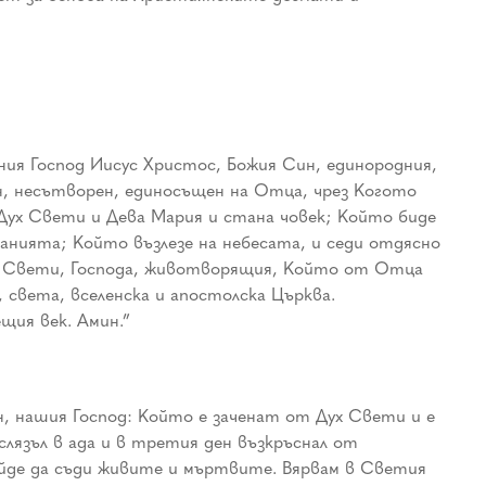
ния Господ Иисус Христос, Божия Син, единородния,
н, несътворен, единосъщен на Отца, чрез Когото
 Дух Свети и Дева Мария и стана човек; Който биде
анията; Който възлезе на небесата, и седи отдясно
уха Свети, Господа, животворящия, Който от Отца
 света, вселенска и апостолска Църква.
щия век. Амин.”
н, нашия Господ: Който е заченат от Дух Свети и е
лязъл в ада и в третия ден възкръснал от
йде да съди живите и мъртвите. Вярвам в Светия