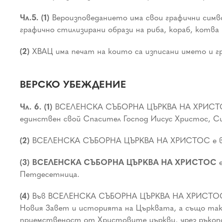
Чл.5. (1)
Вероизповеданието има свои графични симво
графично стилизирани образи на риба, кораб, котва 
(2)
ХВАЦ има печат на които са изписани името и г
ВЕРСКО УБЕЖДЕНИЕ
Чл. 6. (1)
ВСЕЛЕНСКА СЪБОРНА ЦЪРКВА НА ХРИСТОС е
единствен свой Спасител Господ Иисус Христос, С
(2)
ВСЕЛЕНСКА СЪБОРНА ЦЪРКВА НА ХРИСТОС е вселе
(3) ВСЕЛЕНСКА СЪБОРНА ЦЪРКВА НА ХРИСТОС
Петдесетница.
(4)
Във ВСЕЛЕНСКА СЪБОРНА ЦЪРКВА НА ХРИСТОС се з
Новия Завет и историята на Църквата, а също т
приемственост от Христовите църкви, чрез ръкопо