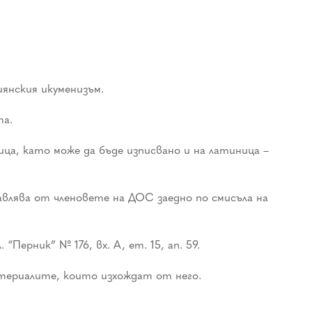
нския икуменизъм.
та.
 като може да бъде изписвано и на латиница –
ява от членовете на ДОС заедно по смисъла на
Перник” № 176, вх. А, ет. 15, ап. 59.
териалите, които изхождат от него.