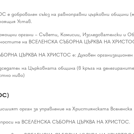
доброволен съюз на равноправни църковни общини (ме
тоящия Устав.
омощни органи – Съвети, Комисии, Изследователски и 
ребностите на ВСЕЛЕНСКА СЪБОРНА ЦЪРКВА НА ХРИСТО
БОРНА ЦЪРКВА НА ХРИСТОС е: Духовен организационен 
едседател на Църковната община (в кръга на делегирани
тно ниво)
ОС)
сшият орган за управление на Християнската Вселенска 
и въпроси на ВСЕЛЕНСКА СЪБОРНА ЦЪРКВА НА ХРИСТОС.