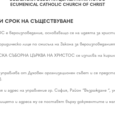
ECUMENICAL CATHOLIC CHURCH OF CHRIST
И СРОК НА СЪЩЕСТВУВАНЕ
вероизповедание, основаващо се на идеята за христия
ческо лице по смисъла на Закона за вероизповедания
А СЪБОРНА ЦЪРКВА НА ХРИСТОС се изписва на кирилица,
лява от Духовен организационен съвет и се представл
).
адрес на управление гр. София, Район “Възраждане “, ул. “
ището и адреса му се поставят върху документите и ма