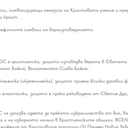
ли, символизиращи генезиса на Христовото учение и пре
и кръст.
рафичните символи на вероизповеданието.
 християнска, защото изповядва вярата в Светата Ед
инът Божий, Въплътеното Слово Божие.
нска (икуменическа), защото приема всички духовни фе
е апостолска, защото е пряко ръководена от Светия Дух,
апазва идеята за прякото избраничество от Бог, във 
ака и на изборното начало в Християнските общини. 
ложения от Христовите апостоли (5) Приема Новия Зав