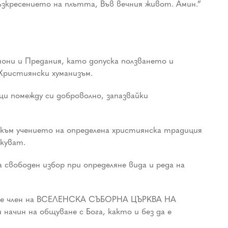
ъзкресението на плътта, Във вечния живот. Амин.”
они и Предания, като допуска ползването и
Християнски хуманизъм.
помежду си доброволно, запазвайки
м учението на определена християнска традиция
ркуват.
ободен избор при определяне вида и реда на
тане член на ВСЕЛЕНСКА СЪБОРНА ЦЪРКВА НА
ачин на общуване с Бога, както и без да е