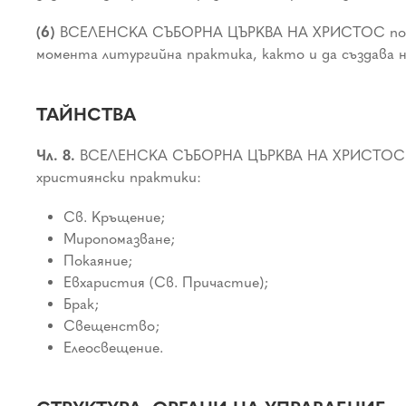
(6)
ВСЕЛЕНСКА СЪБОРНА ЦЪРКВА НА ХРИСТОС поощряв
момента литургийна практика, както и да създава н
ТАЙНСТВА
Чл. 8.
ВСЕЛЕНСКА СЪБОРНА ЦЪРКВА НА ХРИСТОС прием
християнски практики:
Св. Кръщение;
Миропомазване;
Покаяние;
Евхаристия (Св. Причастие);
Брак;
Свещенство;
Елеосвещение.