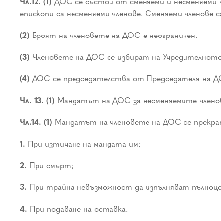
Чл.12. (1)
ДОС се състои от сменяеми и несменяеми
епископи са несменяеми членове. Сменяеми члено
(2)
Броят на членовете на ДОС е неограничен.
(3)
Членовете на ДОС се избират на Учредителното с
(4)
ДОС се председателства от Председателя на Д
Чл. 13. (1)
Мандатът на ДОС за несменяемите членове 
Чл.14. (1)
Мандатът на членовете на ДОС се прекра
1.
При изтичане на мандата им;
2.
При смърт;
3.
При трайна невъзможност да изпълняват пълноценн
4.
При подаване на оставка.