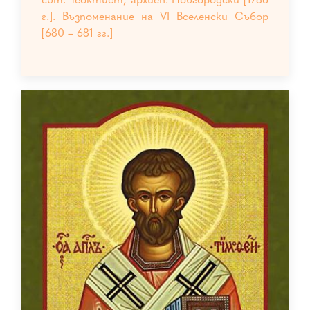
г.]. Възпоменание на VI Вселенски Събор
[680 – 681 гг.]