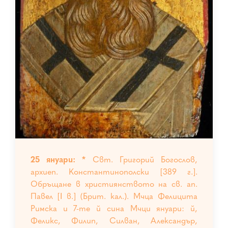
25 януари: *
Свт. Григорий Богослов,
архиеп. Константинополски [389 г.].
Обръщане в християнството на св. ап.
Павел [І в.] (Брит. кал.). Мчца Фелицита
Римска и 7-те й сина Мчци януари: й,
Феликс, Филип, Силван, Александър,