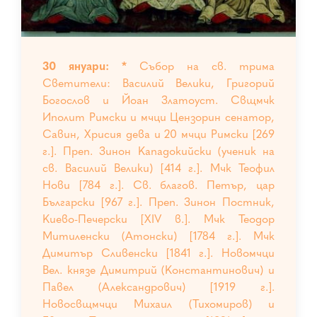
30 януари: *
Събор на св. трима
Светители: Василий Велики, Григорий
Богослов и Йоан Златоуст. Свщмчк
Иполит Римски и мчци Цензорин сенатор,
Савин, Хрисия дева и 20 мчци Римски [269
г.]. Преп. Зинон Кападокийски (ученик на
св. Василий Велики) [414 г.]. Мчк Теофил
Нови [784 г.]. Св. благов. Петър, цар
Български [967 г.]. Преп. Зинон Постник,
Киево-Печерски [XIV в.]. Мчк Теодор
Митиленски (Атонски) [1784 г.]. Мчк
Димитър Сливенски [1841 г.]. Новомчци
Вел. князе Димитрий (Константинович) и
Павел (Александрович) [1919 г.].
Новосвщмчци Михаил (Тихомиров) и