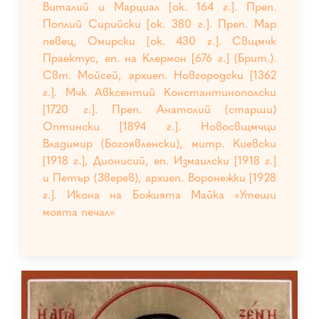
Виталий и Марциал [ок. 164 г.]. Преп.
Поплий Сирийски [ок. 380 г.]. Преп. Мар
певец, Омирски [ок. 430 г.]. Свщмчк
Праектус, еп. на Клермон [676 г.] (Брит.).
Свт. Мойсей, архиеп. Новгородски [1362
г.]. Мчк Авксентий Константинополски
[1720 г.]. Преп. Анатолий (старши)
Оптински [1894 г.]. Новосвщмчци
Владимир (Богоявленски), митр. Киевски
[1918 г.], Дионисий, еп. Измаилски [1918 г.]
и Петър (Зверев), архиеп. Воронежки [1928
г.]. Икона на Божията Майка «Утеши
моята печал»