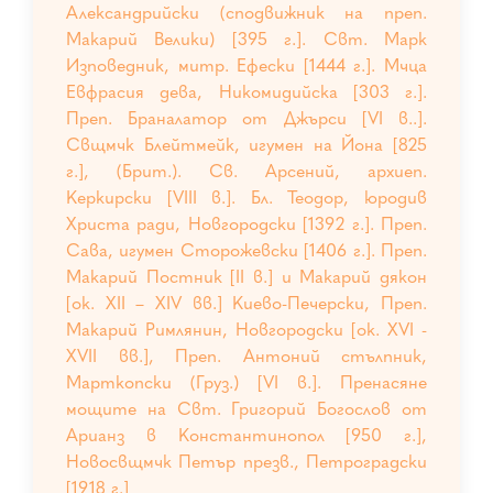
Александрийски (сподвижник на преп.
Макарий Велики) [395 г.]. Свт. Марк
Изповедник, митр. Ефески [1444 г.]. Мчца
Евфрасия дева, Никомидийска [303 г.].
Преп. Браналатор от Джърси [VI в..].
Свщмчк Блейтмейк, игумен на Йона [825
г.], (Брит.). Св. Арсений, архиеп.
Керкирски [VIII в.]. Бл. Теодор, юродив
Христа ради, Новгородски [1392 г.]. Преп.
Сава, игумен Сторожевски [1406 г.]. Преп.
Макарий Постник [II в.] и Макарий дякон
[ок. XII – XIV вв.] Киево-Печерски, Преп.
Макарий Римлянин, Новгородски [ок. XVI -
XVII вв.], Преп. Антоний стълпник,
Марткопски (Груз.) [VI в.]. Пренасяне
мощите на Свт. Григорий Богослов от
Арианз в Константинопол [950 г.],
Новосвщмчк Петър презв., Петроградски
[1918 г.]