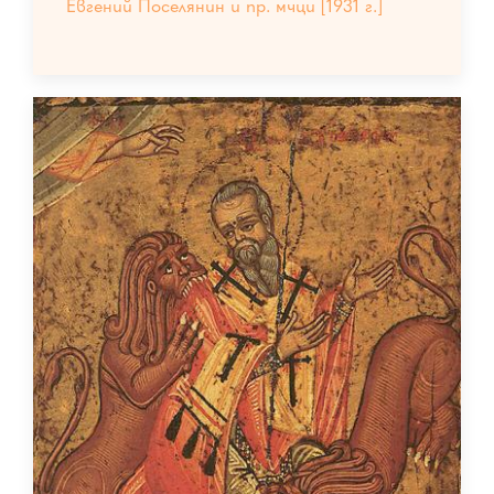
Евгений Поселянин и пр. мчци [1931 г.]