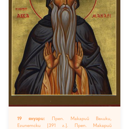
19 януари:
Преп. Макарий Велики,
Египетски [391 г.]. Преп. Макарий