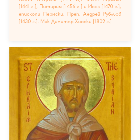
[1441 г.], Питирим [1456 г.] и Иона [1470 г.],
епископи Пермски. Преп. Андрей Рубльов
[1430 г.]. Мчк Димитър Хиоски [1802 г.]