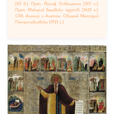
[XII в.]. Преп. Йосиф Освещенни [1511 г.].
Преп. Макарий Белевски чудотв. [1623 г.].
Свв. Ананий и Агатон. Свщмчк Методий
Петропавловски [1921 г.]