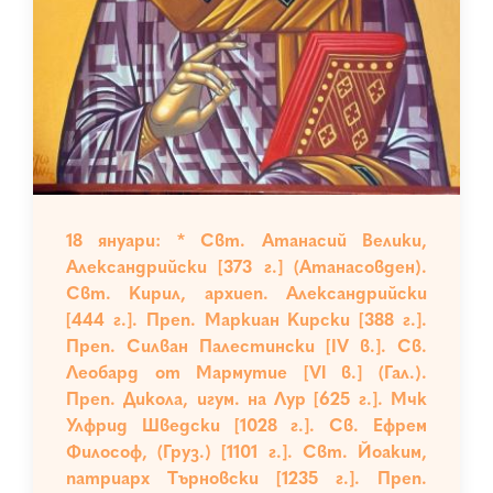
18 януари: * Свт. Атанасий Велики,
Александрийски [373 г.] (Атанасовден).
Свт. Кирил, архиеп. Александрийски
[444 г.]. Преп. Маркиан Кирски [388 г.].
Преп. Силван Палестински [IV в.]. Св.
Леобард от Мармутие [VІ в.] (Гал.).
Преп. Дикола, игум. на Лур [625 г.]. Мчк
Улфрид Шведски [1028 г.]. Св. Ефрем
Философ, (Груз.) [1101 г.]. Свт. Йоаким,
патриарх Търновски [1235 г.]. Преп.