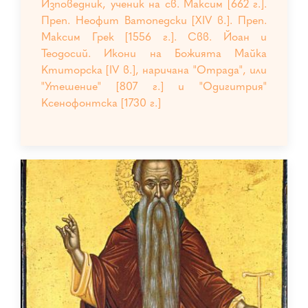
Изповедник, ученик на св. Максим [662 г.].
Преп. Неофит Ватопедски [XIV в.]. Преп.
Максим Грек [1556 г.]. Свв. Йоан и
Теодосий. Икони на Божията Майка
Ктиторска [IV в.], наричана "Отрада", или
"Утешение" [807 г.] и "Одигитрия"
Ксенофонтска [1730 г.]