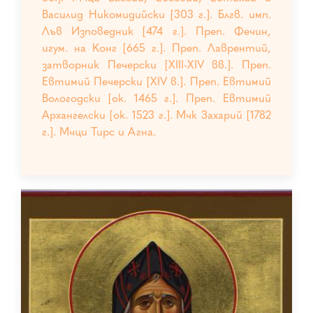
Василид Никомидийски [303 г.]. Блгв. имп.
Лъв Изповедник [474 г.]. Преп. Фечин,
игум. на Конг [665 г.]. Преп. Лаврентий,
затворник Печерски [XIII-XIV вв.]. Преп.
Евтимий Печерски [XIV в.]. Преп. Евтимий
Вологодски [ок. 1465 г.]. Преп. Евтимий
Архангелски [ок. 1523 г.]. Мчк Захарий [1782
г.]. Мчци Тирс и Агна.