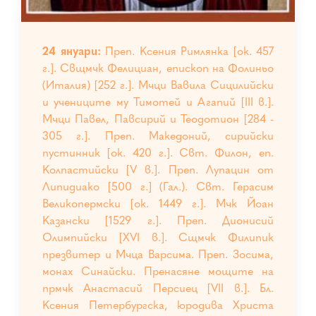
24 януари:
Преп. Ксения Римлянка [ок. 457
г.]. Свщмчк Фелициан, епископ на Фолиньо
(Италия) [252 г.]. Мчци Вавила Сицилийски
и учениците му Тимотей и Агапий [III в.].
Мчци Павел, Павсирий и Теодотион [284 -
305 г.]. Преп. Македоний, сирийски
пустинник [ок. 420 г.]. Свт. Филон, еп.
Колпастийски [V в.]. Преп. Лупацин от
Липидиако [500 г.] (Гал.). Свт. Герасим
Великопермски [ок. 1449 г.]. Мчк Йоан
Казански [1529 г.]. Преп. Дионисий
Олимпийски [XVI в.]. Сщмчк Филипик
презвитер и Мчца Варсима. Преп. Зосима,
монах Синайски. Пренасяне мощите на
прмчк Анастасий Персиец [VII в.]. Бл.
Ксения Петербургска, юродива Христа