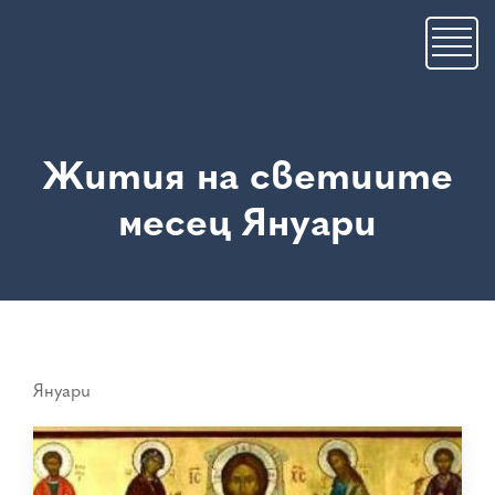
Премини
към
основното
съдържание
Жития на светиите
месец Януари
Януари