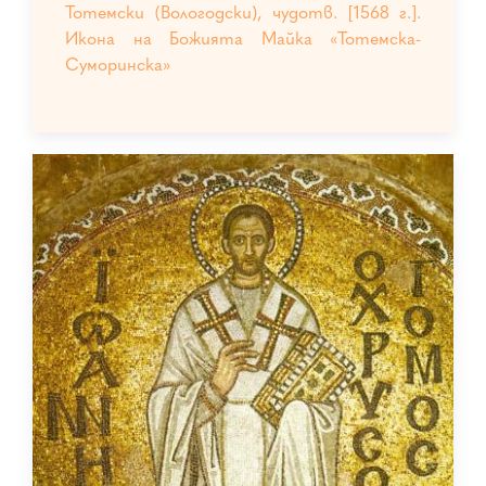
Тотемски (Вологодски), чудотв. [1568 г.].
Икона на Божията Майка «Тотемска-
Суморинска»