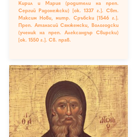
Кирил и Мария (родители на преп.
Сергий Радонежски) [ок. 1337 г.]. Свт.
Максим Нови, митр. Сръбски [1546 г.].
Преп. Атанасий Сянжемски, Вологодски
(ученик на преп. Александър Свирски)
[ок. 1550 г.]. Св. прав.