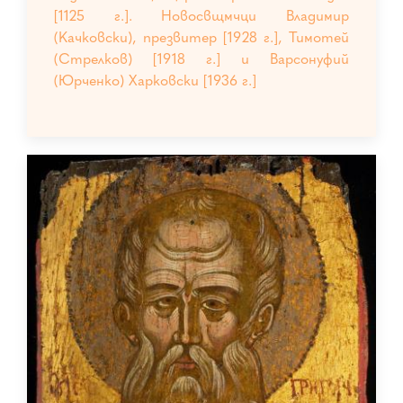
[1125 г.]. Новосвщмчци Владимир
(Качковски), презвитер [1928 г.], Тимотей
(Стрелков) [1918 г.] и Варсонуфий
(Юрченко) Харковски [1936 г.]