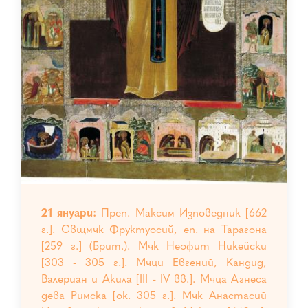
21 януари:
Преп. Максим Изповедник [662
г.]. Свщмчк Фруктуосий, еп. на Тарагона
[259 г.] (Брит.). Мчк Неофит Никейски
[303 - 305 г.]. Мчци Евгений, Кандид,
Валериан и Акила [III - IV вв.]. Мчца Агнеса
дева Римска [ок. 305 г.]. Мчк Анастасий