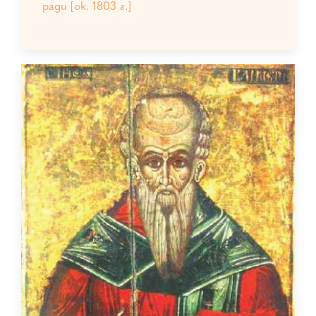
ради [ок. 1803 г.]