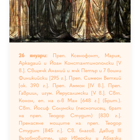
26 януари:
Преп. Ксенофонт, Мария,
Аркадаий и Йоан Константинополски [V
в.]. Свщмчк Ананий и мчк Петър и 7 воини
Финикийски [295 г.]. Преп. Симеон Ветхий
[ок. 390 г.]. Преп. Аммон [IV в.]. Преп.
Гавриил, игум. Йерусалимски [V в.]. Свт.
Конон, еп. на о-в Ман [648 г.] (Брит.).
Свт. Йосиф Солунски (песнописец, брат
на преп. Теодор Студит) [830 г.].
Пренасяне мощите на преп. Теодор
Студит [845 г.]. Св. благов. Давид III
Възобновител, цар Иверски и Абхазки