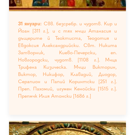
31 януари:
Свв. безсребр. и чудотв. Кир и
Йоан [311 г.], и с тях мчци Атанасия и
дъщерите й Теоктиста, Теодотия и
Евдоксия Александрийски. Свт. Никита
Затворник, Киево-Печерски, еп.
Новгородски, чудотв. [1108 г.]. Мчца
Трифена Кизическа. Мчци Викторин,
Виктор, Никифор, Клавадий, Диодор,
Серапион и Папий Коринтски [251 г.].
Преп. Пахомий, игумен Кенойски [1515 г.].
Препмчк Илия Атонски [1686 г.]