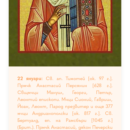
22 януари:
Св. ап. Тимотей [ок. 97 г.].
Прмчк Анастасий Персянин [628 г.].
Свщмчци Мануил, Георги, Петър,
Леонтий епископи. Мчци Сионий, Гавриил,
Йоан, Леонт, Парод презвитер и още 377
мчци Андрианополски [ок. 817 г.]. Св.
Бертуалд, еп. на Рамсбъри [1045 г.]
(Брит.). Прмчк Анастасий, дякон Печерски