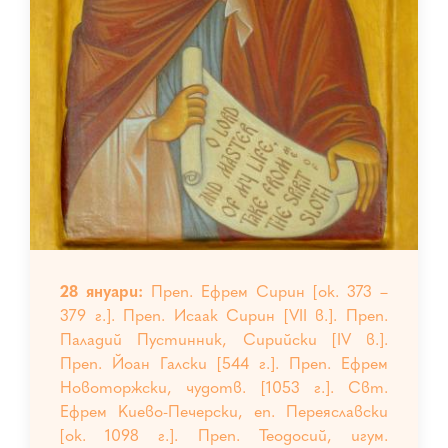
28 януари:
Преп. Ефрем Сирин [ок. 373 –
379 г.]. Преп. Исаак Сирин [VII в.]. Преп.
Паладий Пустинник, Сирийски [IV в.].
Преп. Йоан Галски [544 г.]. Преп. Ефрем
Новоторжски, чудотв. [1053 г.]. Свт.
Ефрем Киево-Печерски, еп. Переяславски
[ок. 1098 г.]. Преп. Теодосий, игум.