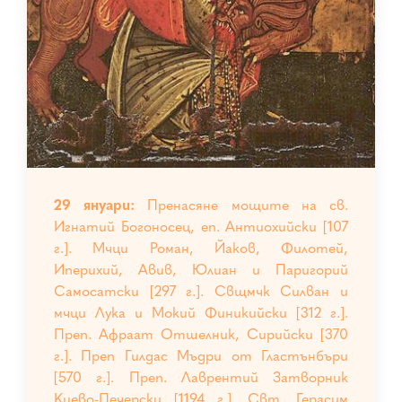
29 януари:
Пренасяне мощите на св.
Игнатий Богоносец, еп. Антиохийски [107
г.]. Мчци Роман, Йаков, Филотей,
Иперихий, Авив, Юлиан и Паригорий
Самосатски [297 г.]. Свщмчк Силван и
мчци Лука и Мокий Финикийски [312 г.].
Преп. Афраат Отшелник, Сирийски [370
г.]. Преп Гилдас Мъдри от Гластънбъри
[570 г.]. Преп. Лаврентий Затворник
Киево-Печерски [1194 г.]. Свт. Герасим