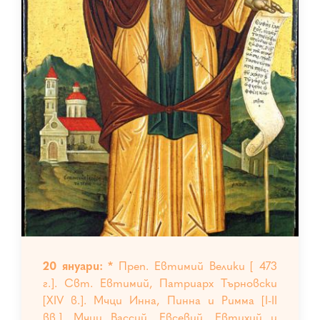
20 януари: *
Преп. Евтимий Велики [ 473
г.]. Свт. Евтимий, Патриарх Търновски
[XIV в.]. Мчци Инна, Пинна и Римма [I-II
вв.]. Мчци Вассий, Евсевий, Евтихий и