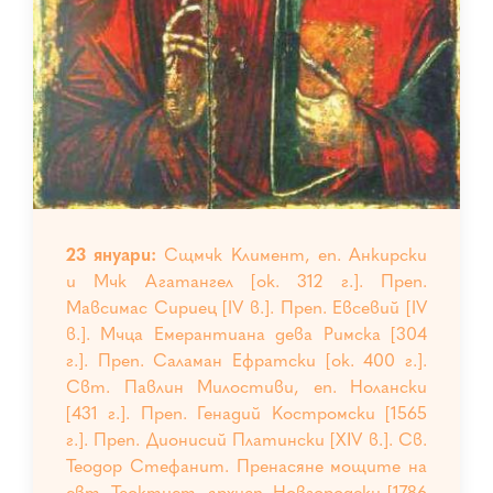
23 януари:
Сщмчк Климент, еп. Анкирски
и Мчк Агатангел [ок. 312 г.]. Преп.
Мавсимас Сириец [IV в.]. Преп. Евсевий [IV
в.]. Мчца Емерантиана дева Римска [304
г.]. Преп. Саламан Ефратски [ок. 400 г.].
Свт. Павлин Милостиви, еп. Нолански
[431 г.]. Преп. Генадий Костромски [1565
г.]. Преп. Дионисий Платински [ХІV в.]. Св.
Теодор Стефанит. Пренасяне мощите на
свт. Теоктист, архиеп. Новгородски [1786