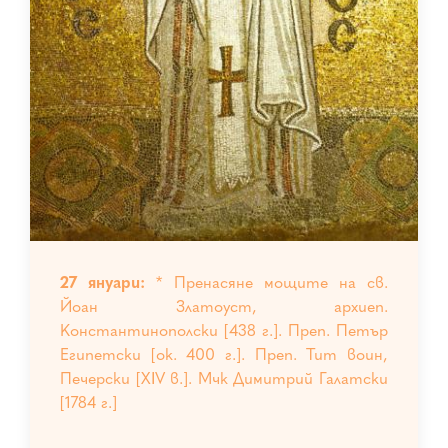
27 януари:
* Пренасяне мощите на св.
Йоан Златоуст, архиеп.
Константинополски [438 г.]. Преп. Петър
Египетски [ок. 400 г.]. Преп. Тит воин,
Печерски [ХІV в.]. Мчк Димитрий Галатски
[1784 г.]