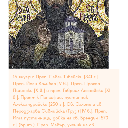
15 януари: Преп. Павел Тивейски [341 г.].
Преп. Йоан Колибар [V в.]. Преп. Прохор
Пшински [X в.] и преп. Гавриил Лесновски [XI
в.]. Препмчк Пансофий, пустинник
Александрийски [250 г.]. Св. Саломе и св.
Перодзхарва Сивнийска (Груз.) [ІV в.]. Преп.
Ита пустинница, дойка на св. Брендън [570
г.] (Брит.). Преп. Мавър, ученик на св.