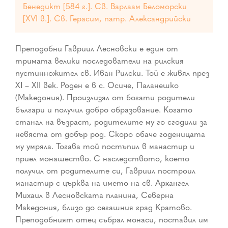
Бенедикт [584 г.]. Св. Варлаам Беломорски
[ХVІ в.]. Св. Герасим, патр. Александрийски
Преподобни Гавриил Лесновски е един от
тримата велики последователи на рилския
пустинножител св. Иван Рилски. Той е живял през
ХІ – ХІІ век. Роден е в с. Осиче, Паланешко
(Македония). Произлизал от богати родители
българи и получил добро образование. Когато
станал на възраст, родителите му го сгодили за
невяста от добър род. Скоро обаче годеницата
му умряла. Тогава той постъпил в манастир и
приел монашество. С наследството, което
получил от родителите си, Гавриил построил
манастир с църква на името на св. Архангел
Михаил в Лесновската планина, Северна
Македония, близо до сегашния град Кратово.
Преподобният отец събрал монаси, поставил им