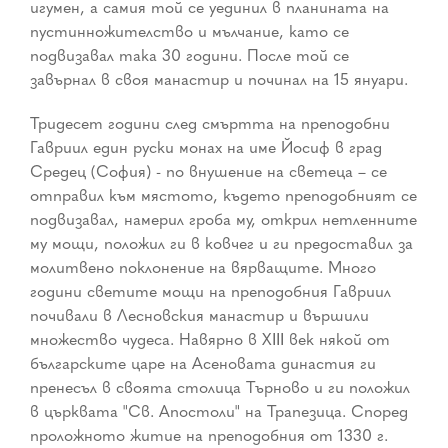
игумен, а самия той се уединил в планината на
пустинножителство и мълчание, като се
подвизавал така 30 години. После той се
завърнал в своя манастир и починал на 15 януари.
Тридесет години след смъртта на преподобни
Гавриил един руски монах на име Йосиф в град
Средец (София) - по внушение на светеца – се
отправил към мястото, където преподобният се
подвизавал, намерил гроба му, открил нетленните
му мощи, положил ги в ковчег и ги предоставил за
молитвено поклонение на вярващите. Много
години светите мощи на преподобния Гавриил
почивали в Лесновския манастир и вършили
множество чудеса. Навярно в ХІІІ век някой от
българските царе на Асеновата династия ги
пренесъл в своята столица Търново и ги положил
в църквата "Св. Апостоли" на Трапезица. Според
проложното житие на преподобния от 1330 г.