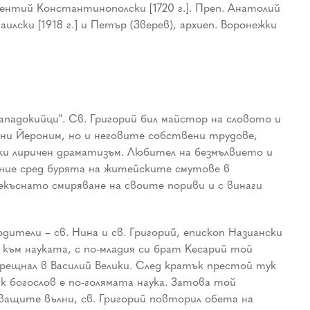
вксентий Константинополски [1720 г.]. Преп. Анатолий
илски [1918 г.] и Петър (Зверев), архиеп. Воронежки
ападокийци". Св. Григорий бил майстор на словото и
ени Йероним, но и неговите собствени трудове,
ски лиричен драматизъм. Любител на безмълвието и
ение сред бурята на житейските смутове в
рекъснато смиряване на своите пориви и с винаги
дители – св. Нина и св. Григорий, епископ Назиански
към науката, с по-младия си брат Кесарий той
срещнал в Василий Велики. След кратък престой тук
к богослов е по-голямата наука. Затова той
уващите вълни, св. Григорий повторил обета на