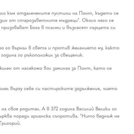
сяло към отдалечените пустини на Понт, където се
един от старозаветните мъдреци". Около него се
, призовават Бога в псалми и възнасят сърцата си
ро го върнал в света и против желанието му, както
 година го ръкоположил за свещеник.
ужилен от насекомо вол заминах за Понт, като се
риел върху себе си пастирските задължения, чието
а своя родител. А в 372 година Василий Велики го
църква поради арианска съпротива. "Нито веднъж не
Григорий.