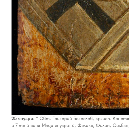
25 януари: *
Свт. Григорий Богослов, архиеп. Констан
и 7-те й сина Мчци януари: й, Феликс, Филип, Силван,