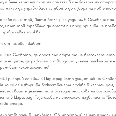
нз и вече като епископ му помагал в дълбоката му старо
о, макар да управлявал паството до избора на нов еписко
 себе си, и той, "като беглец" се уединил в Селевкия при 
 Този път той трябвало да отстъпи пред призива на пра
православна църква.
нт от неговия живот.
ник на Словото, да орося със струите на благочестието 
етилниците, да разкъсам с твърдото учение паяжините –
примчват лекомислените".
, св. Григорий се явил в Цариград като защитник на Слово
жило се да извършва божествената служба в частен дом, в
изнесъл своите знаменити и благодатни слова на богослов
о в Цариград. Тези слова му спечелили названието "Бого
тово стадо.
вено утвърден в църквата "Св. апостоли" за цариградски 