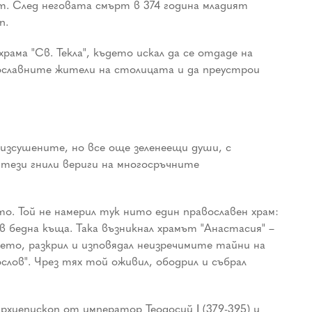
ст. След неговата смърт в 374 година младият
п.
храма "Св. Текла", където искал да се отдаде на
вославните жители на столицата и да преустрои
изсушените, но все още зеленеещи души, с
 тези гнили вериги на многосръчните
то. Той не намерил тук нито един православен храм:
 бедна къща. Така възникнал храмът "Анастасия" –
ието, разкрил и изповядал неизречимите тайни на
слов". Чрез тях той оживил, ободрил и събрал
архиепископ от император Теодосий І (379-395) и