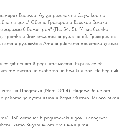
мерих Василий. Аз заприличах на Саул, който
авната цел..." Свети Григорий и Василий Велики
ходихме в Божия дом" (Пс. 54:15). "У нас всичко
а, кротка и впечатлителна душа на св. Григорий се
умната и душегубна Атина двамата приятели знаели
се завърнат в родните места. Върнал се св.
ят те място на словото на великия Бог. Не веднъж
тинята на Предтеча (Мат. 3:1-4). Надделяваше от
е е работа за пустинята и безмълвието. Много пъти
а". Той останал в родителския дом и споделял
 живот, като възприел от отшелниците