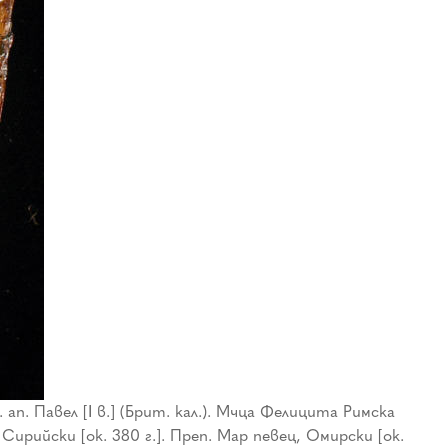
п. Павел [І в.] (Брит. кал.). Мчца Фелицита Римска
Сирийски [ок. 380 г.]. Преп. Мар певец, Омирски [ок.