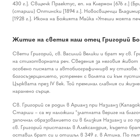
430 г.]. Свщмчк Праектус, еп. на Клермон [676 г.] (
(старши) Оптински [1894 г.]. Новосвщмчци Владимир (
[1928 г.]. Икона на Божията Майка «Утеши моята печ
Житие на светия наш отец Григорий Бо
Свети Григорий, св. Василий Велики и брат му св. 
на стихотворната реч. Сведения за неговия живот н
особено писмата и автобиографичнирв му стихове. 
богосъзерцанието, устремен с волята си към пусти
Църквата през IV век. Той преминал славния си жизн
наранено сърце.
Св. Григорий се родил в Арианз при Назианз (Кападо
Старши – са му наложили "златната вериге на благо
започнал образованието си в близкия Назианз и го п
св. Григорий пристагнал в Александрия, където брат
оставил брат си и отишъл в 349 г. в Атина. По път