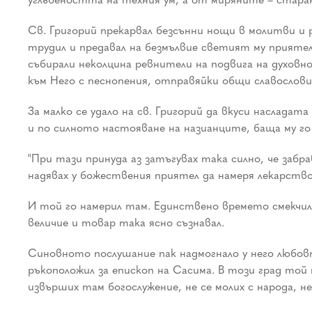
Св. Григорий прекарвал безсънни нощи в молитви и
трудил и предавал на безмълвие светият му прияте
събирали неколцина ревнители на подвига на духовн
към Него с песнопения, отправяйки общи славословия
За малко се удало на св. Григорий да вкуси наслада
и по силното настояване на назианците, баща му го 
"При тази принуда аз затъгувах така силно, че забр
надявах у божествения приятел да намеря лекарств
И той го намерил там. Единствено времето смекчило
величие и товар така ясно съзнавал.
Синовното послушание пак надмогнало у него любовт
ръкоположил за епископ на Сасима. В този град той
извърших там богослужение, не се молих с народа, не