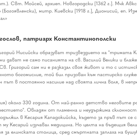
Брит.). Свт. Мойсей, архиеп. Новгородски [1362 г.]. Мчк А
Богоявленски), митр. Киевски [1918 г.], Дионисий, еп. Изма
ал»
гослов, патриарх Константинополски
Григорий Нисийски образуват тризвездието на "тримата К
и дават не само писанията на св. Василий Велики и блаж
Св. Григорий сам ни е разказал своя живот и то с истин
нното богомислие, той бил призован към пастирско служ
ен път в постоянно насилие над своята лична воля, в неп
кия) около 330 година. От най-ранно детство неговите ро
честието". Овладян от пламенна и неудържима склонност 
родължил в Кесария Кападокийска, където за пръв път се 
 му Кесарий изучавал медицина. Но целта на бъдещия вели
я за елинската столица, сред смъртната заплаха на буш