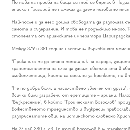
По новата просба на баща си той се върнал в Низиа
епископ Григорий не пожелал да заеме неговото мяст
Най-после и за него дошла свободата да разполага със
самота и съзерцание. И това не продължило много.
стопената от арианските императори Цариградска 
Между 379 и 381 година настъпил върховният моме
"Приканиха ме да стана помощник на народа, защит
хранителността на елея да засиля светлината в св
словоплетници, които са смешни за крепките, но в
"Не по добра воля, а насилствено увлечен от други"
всички били заграбени от еретиците – ариани. Нало
"Възкресение", в който "Троическият Богослов" про
Божественото триединство и възкресил православиет
разпръснатите овци на истинското словесно Хрис
На 27 май 380 г. св. Григорий Богослов бил тържест