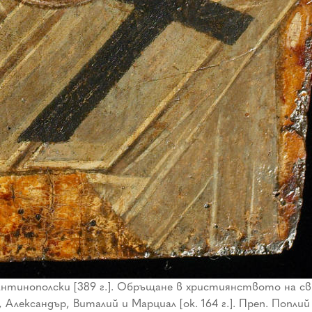
тинополски [389 г.]. Обръщане в християнството на св. а
 Александър, Виталий и Марциал [ок. 164 г.]. Преп. Поплий 