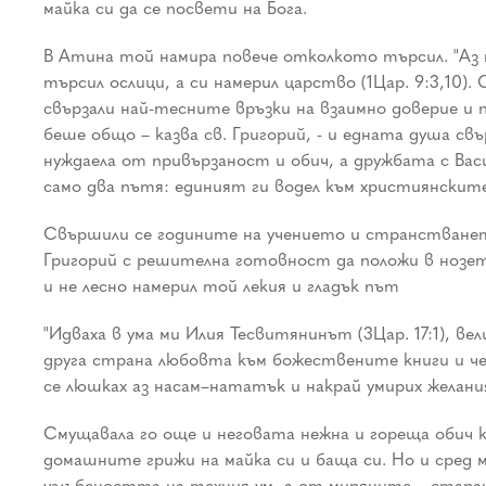
майка си да се посвети на Бога.
В Атина той намира повече отколкото търсил. "Аз 
търсил ослици, а си намерил царство (1Цар. 9:3,10).
свързали най-тесните връзки на взаимно доверие и пр
беше общо – казва св. Григорий, - и едната душа с
нуждаела от привързаност и обич, а дружбата с Ва
само два пътя: единият ги водел към християнските
Свършили се годините на учението и странстванет
Григорий с решителна готовност да положи в нозет
и не лесно намерил той лекия и гладък път
"Идваха в ума ми Илия Тесвитянинът (3Цар. 17:1), ве
друга страна любовта към божествените книги и че
се люшках аз насам–нататък и накрай умирих желани
Смущавала го още и неговата нежна и гореща обич к
домашните грижи на майка си и баща си. Но и сред
углъбеността на техния ум, а от миряните – стара