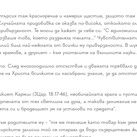
търсих там красноречие и намерих щастие, защото там на
 Случайната придобивка се оказва по-висока, отколкото гл
ивързаност. Те могли да кажат за себе си: "С единомислие 
вързваше това, което разделяха телата..." Чувствителнат
силий била най-нежната от всички му привързаности. В ш
 храмове, а другият – към учителите на външните науки.
о. След многогодишно отсъствие и двамата трябвало да 
е на Христа всичките си насъбрани знания, за да отстъп
ликият Кармил (3Цар. 18:17-46), необичайната храна и пус
рпената от тях светлина на духа, а такова занимание н
ята си и бродещият ум се установи по средата".
ъм родителите му – "тя ме теглеше като товар към земят
 мирските залисии той се стараел да води съзерцателен
нието да бъде полезен на обществото.