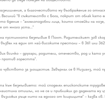
 размишления, а благочестивото му въображение го отна
л Василий "в съжителство с Бога, покрит от облак като 
ото бдение – "ангелоподобни лица, които стоейки на нозе
 от много уста..."
та на пустинното безмълвие в Понт. Родителският зов ско
възвел на един от най-високите престоли – в 361 или 362
авих всичко – другари, родители, отечество, род и като 
о против горестта".
 чувството за злощастие. Завърнал се в Низианз, той п
а към безмълвието: той споделял епископските трудове н
 наистина отишъл, но не се и приближил до дадената му 
 възложих ръце нито на едного от клириците" – казва св. 