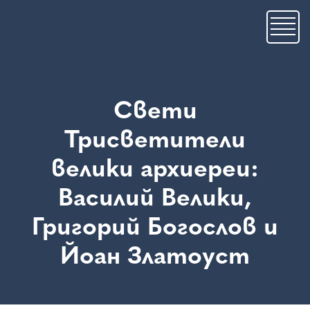
Премини
към
основното
съдържание
Свети
Трисветители
велики архиереи:
Василий Велики,
Григорий Богослов и
Йоан Златоуст