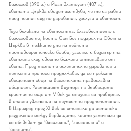
Богослов (390 г.) и Йоан Златоуст (407 г.),
светата Църква свидетелствува, че те са равни
пред нейния съд по дарования, заслуги и светост.
Тези великани на светостта, благовестието и
богословието, които Сам Бог подарил на Своята
Църква в тежките дни на нейните
противоеретически борби, засияли с безсмъртна
светлина след своето блажено отминаване от
света. Пред техните ослепителни дарования и
нетленни приноси продължавал да се прекланя
свещеният сбор на вселенската православна
общност. Растящият възторг на вярващите
християни още от V век за мнозина се превърнал
в опасно увлечение на неуместни предпочитания.
В Цариград през XI век се стигнало до истинско
разделение между вярващите, които започнали да
се обявяват за "василиани", "григориани" и
"йоанити".