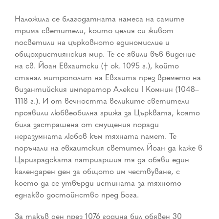
Наложила се благодатната намеса на самите
трима светители, които целия си живот
посветили на църковното единомислие и
общохристиянския мир. Те се явили във видение
на св. Йоан Евхаитски († ок. 1095 г.), който
станал митрополит на Евхаита през времето на
византийския император Алекси I Комнин (1048–
1118 г.). И от вечността великите светители
проявили любвеобилна грижа за Църквата, която
била застрашена от смущения поради
неразумната любов към тяхната памет. Те
поръчали на евхаитския светител Йоан да каже в
Цариградската патриаршия тя да обяви един
календарен ден за общото им чествуване, с
което да се утвърди истината за тяхното
еднакво достойнство пред Бога.
За такъв ден през 1076 година бил обявен 30