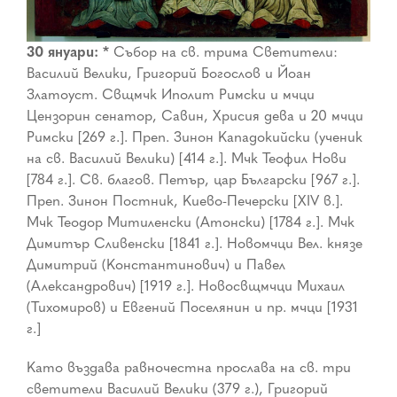
30 януари: *
Събор на св. трима Светители:
Василий Велики, Григорий Богослов и Йоан
Златоуст. Свщмчк Иполит Римски и мчци
Цензорин сенатор, Савин, Хрисия дева и 20 мчци
Римски [269 г.]. Преп. Зинон Кападокийски (ученик
на св. Василий Велики) [414 г.]. Мчк Теофил Нови
[784 г.]. Св. благов. Петър, цар Български [967 г.].
Преп. Зинон Постник, Киево-Печерски [XIV в.].
Мчк Теодор Митиленски (Атонски) [1784 г.]. Мчк
Димитър Сливенски [1841 г.]. Новомчци Вел. князе
Димитрий (Константинович) и Павел
(Александрович) [1919 г.]. Новосвщмчци Михаил
(Тихомиров) и Евгений Поселянин и пр. мчци [1931
г.]
Като въздава равночестна прослава на св. три
светители Василий Велики (379 г.), Григорий