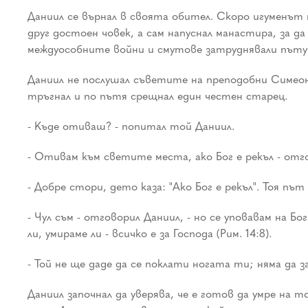
Даниил се върнал в своята обител. Скоро игуменът 
друг достоен човек, а сам напуснал манастира, за д
междуособните войни и смутове затруднявали път
Даниил не послушал съветите на преподобни Симеон
тръгнал и по пътя срещнал един честен старец.
- Къде отиваш? - попитал той Даниил.
- Отивам към светите места, ако Бог е рекъл - отг
- Добре стори, дето каза: "Ако Бог е рекъл". Тоя път
- Чул съм - отговорил Даниил, - но се уповавам на Б
ли, умираме ли - всичко е за Господа (Рим. 14:8).
- Той не ще даде да се поклати ногата ти; няма да з
Даниил започнал да уверява, че е готов да умре на 