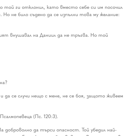
но той ги отклонил, като вместо себе си им посочил
 Но не било съдено да се изпълни това му желание:
ият внушавал на Даниил да не тръгва. Но той
ина?
 и да се случи нещо с мене, не се боя, защото живеем
салмопевеца (Пс. 120:3).
ва доброволно да търси опасност. Той убедил най-