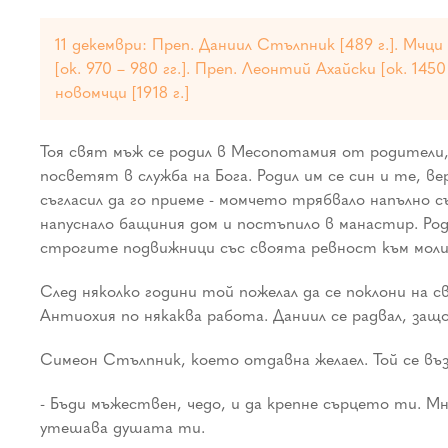
11 декември: Преп. Даниил Стълпник [489 г.]. Мчц
[ок. 970 – 980 гг.]. Преп. Леонтий Ахайски [ок. 145
новомчци [1918 г.]
Тоя свят мъж се родил в Месопотамия от родители, 
посветят в служба на Бога. Родил им се син и те, 
съгласил да го приеме - момчето трябвало напълно 
напуснало бащиния дом и постъпило в манастир. Род
строгите подвижници със своята ревност към моли
След няколко години той пожелал да се поклони на 
Антиохия по някаква работа. Даниил се радвал, за
Симеон Стълпник, което отдавна желаел. Той се възк
- Бъди мъжествен, чедо, и да крепне сърцето ти. 
утешава душата ти.