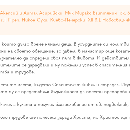
и Акепсий и Аитал Асирийски. Мчк Миракс Египтянин [ок. 6
0 г.]. Преп. Никон Сухи, Киево-Печерски [XII в.]. Новосвщмч
които дълго време нямали деца. В усърдните си молитви 
верни на своето обещание, го завели в манастир още кога
съзнателно да определи своя път в живота. И действите
ителите се зарадвали и му пожелали успех в спасителния 
тва и трудове.
светите места, където Спасителят живял и страдал. Игум
щото му се представяла възможност да посети преподобни
ачил а кулата и получил благословение от св. подвижник, 
Много трудове ще понесеш заради Христа, но Христос ще 