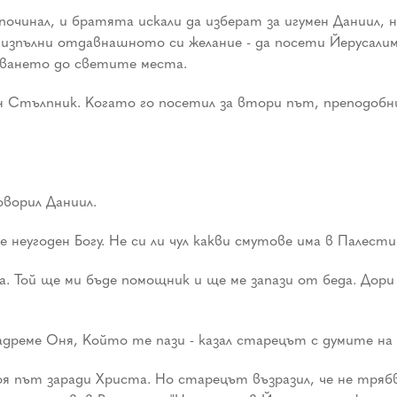
починал, и братята искали да изберат за игумен Даниил, 
а изпълни отдавнашното си желание - да посети Йерусалим.
уването до светите места.
 Стълпник. Когато го посетил за втори път, преподобн
оворил Даниил.
 е неугоден Богу. Не си ли чул какви смутове има в Палест
ога. Той ще ми бъде помощник и ще ме запази от беда. Дори
адреме Оня, Който те пази - казал старецът с думите на П
тоя път заради Христа. Но старецът възразил, че не тряб