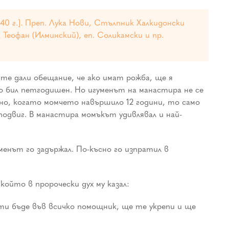
40 г.]. Преп. Лука Нови, Стълпник Халкидонски
к Теофан (Илминский), еп. Соликамски и пр.
те дали обещание, че ако имат рожба, ще я
то бил петгодишен. Но игуменът на манастира не се
лно, когато момчето навършило 12 години, то само
подвиг. В манастира момъкът удивлявал и най-
енът го задържал. По-късно го изпратил в
който в пророчески дух му казал:
ти бъде във всичко помощник, ще те укрепи и ще