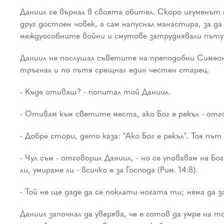
Даниил се върнал в своята обител. Скоро игуменът 
друг достоен човек, а сам напуснал манастира, за д
междуособните войни и смутове затруднявали път
Даниил не послушал съветите на преподобни Симеон
тръгнал и по пътя срещнал един честен старец.
- Къде отиваш? - попитал той Даниил.
- Отивам към светите места, ако Бог е рекъл - отг
- Добре стори, дето каза: "Ако Бог е рекъл". Тоя път
- Чул съм - отговорил Даниил, - но се уповавам на Б
ли, умираме ли - всичко е за Господа (Рим. 14:8).
- Той не ще даде да се поклати ногата ти; няма да з
Даниил започнал да уверява, че е готов да умре на 