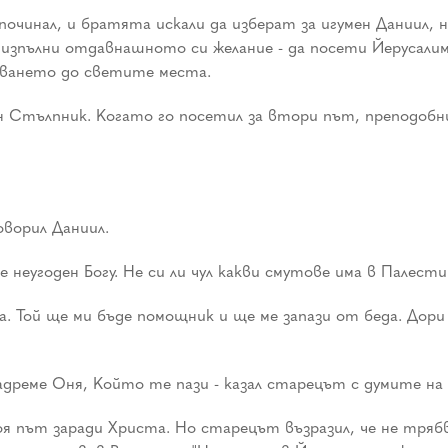
починал, и братята искали да изберат за игумен Даниил, 
а изпълни отдавнашното си желание - да посети Йерусалим.
уването до светите места.
 Стълпник. Когато го посетил за втори път, преподобн
оворил Даниил.
 е неугоден Богу. Не си ли чул какви смутове има в Палест
ога. Той ще ми бъде помощник и ще ме запази от беда. Дори
адреме Оня, Който те пази - казал старецът с думите на П
тоя път заради Христа. Но старецът възразил, че не тряб