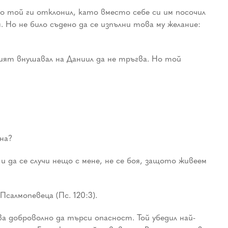
но той ги отклонил, като вместо себе си им посочил
 Но не било съдено да се изпълни това му желание:
ият внушавал на Даниил да не тръгва. Но той
ина?
 и да се случи нещо с мене, не се боя, защото живеем
салмопевеца (Пс. 120:3).
ва доброволно да търси опасност. Той убедил най-