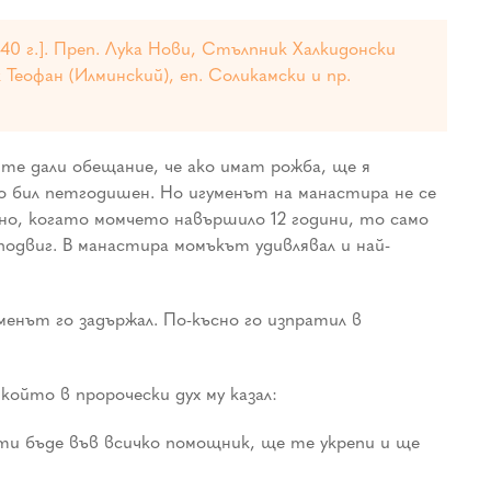
40 г.]. Преп. Лука Нови, Стълпник Халкидонски
к Теофан (Илминский), еп. Соликамски и пр.
те дали обещание, че ако имат рожба, ще я
то бил петгодишен. Но игуменът на манастира не се
лно, когато момчето навършило 12 години, то само
подвиг. В манастира момъкът удивлявал и най-
енът го задържал. По-късно го изпратил в
който в пророчески дух му казал:
ти бъде във всичко помощник, ще те укрепи и ще