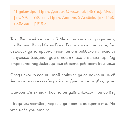
11 декември: Преп. Даниил Стълпник [489 г.]. Мчц
[ок. 970 – 980 гг.]. Преп. Леонтий Ахайски [ок. 145
новомчци [1918 г.]
Тоя свят мъж се родил в Месопотамия от родители, 
посветят в служба на Бога. Родил им се син и те, 
съгласил да го приеме - момчето трябвало напълно 
напуснало бащиния дом и постъпило в манастир. Род
строгите подвижници със своята ревност към моли
След няколко години той пожелал да се поклони на 
Антиохия по някаква работа. Даниил се радвал, за
Симеон Стълпник, което отдавна желаел. Той се възк
- Бъди мъжествен, чедо, и да крепне сърцето ти. 
утешава душата ти.