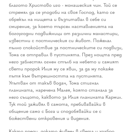
благото Христово иго - монашеския чин. Той се
стремял да се уподоби на своя Господ, като се
обрекъл на нищета и възпитавал в себе си
смирение, за което търсел наставленията на
богоугодни подвижници от различни манастири,
известни с постническия си живот. Пожелал
пълно спокойствие за постническите си подвизи,
Тома се отправил в пустинята. През нощта пред
него заблестял огнен стълб на небето и самият
свети пророк Илия му се явил, за да му покаже
пътя към вътрешността на пустинята.
Упътван от такъв водач, Тома стигнал
планината, наречена Малея, която станала за
него същото, каквото за Илия планината Кармил.
Тук той заживял в самота, пребивавайки в
общение само с Бога и сподобявайки се с
божествени откровения и видения.
Както преди, докато живеел в света и храбро