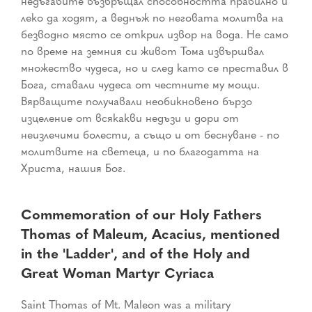
недъгавите възвръщал способността правилно и
леко да ходят, а веднъж по неговата молитва на
безводно място се открил извор на вода. Не само
по време на земния си живот Тома извършвал
множество чудеса, но и след като се преставил в
Бога, ставали чудеса от честните му мощи.
Вярващите получавали необикновено бързо
изцеление от всякакви недъзи и дори от
неизлечими болести, а също и от беснуване - по
молитвите на светеца, и по благодатта на
Христа, нашия Бог.
Commemoration of our Holy Fathers
Thomas of Maleum, Acacius, mentioned
in the 'Ladder', and of the Holy and
Great Woman Martyr Cyriaca
Saint Thomas of Mt. Maleon was a military