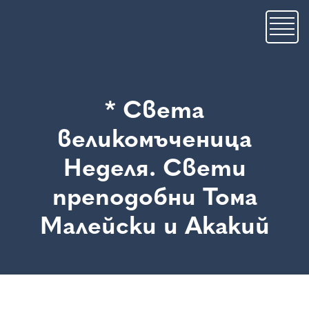
Skip
to
main
content
* Света
великомъченица
Неделя. Свети
преподобни Тома
Малейски и Акакий