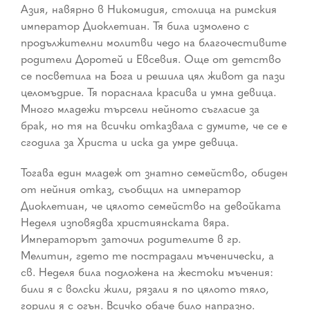
Азия, навярно в Никомидия, столица на римския
император Диоклетиан. Тя била измолено с
продължителни молитви чедо на благочестивите
родители Доротей и Евсевия. Още от детство
се посветила на Бога и решила цял живот да пази
целомъдрие. Тя пораснала красива и умна девица.
Много младежи търсели нейното съгласие за
брак, но тя на всички отказвала с думите, че се е
сгодила за Христа и иска да умре девица.
Тогава един младеж от знатно семейство, обиден
от нейния отказ, съобщил на император
Диоклетиан, че цялото семейство на девойката
Неделя изповядва християнската вяра.
Императорът заточил родителите в гр.
Мелитин, гдето те пострадали мъченически, а
св. Неделя била подложена на жестоки мъчения:
били я с волски жили, рязали я по цялото тяло,
горили я с огън. Всичко обаче било напразно.