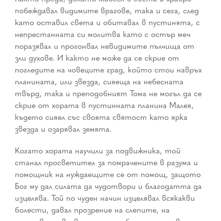
побеждавал видимите врагове, така и сега, след
като оставил света и обитавал в пустинята, с
непрестанната си молитва като с остър меч
поразявал и прогонвал невидимите пълчища от
зли духове. И както не може да се скрие от
погледите на човеците град, който стои навръх
планината, или звезда, сияеща на небесната
твърд, така и преподобният Тома не могъл да се
скрие от хората в пустинната планина Малея,
където сияел със своята святост като ярка
звезда и озарявал земята.
Когато хората научили за подвижника, той
станал просветител за помрачените в разума и
помощник на нуждаещите се от помощ, защото
Бог му дал силата да чудотвори и благодатта да
изцелява. Той по чуден начин изцелявал всякакви
болести, давал прозрение на слепите, на