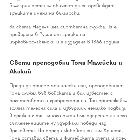
България останал обичаят да се превеждат
гръцките имена на български.
За света Неделя има съответна служба. Тя е
преведена в Русия от гръцки на
църковнославянски и е издадена в 1866 година.
Свети преподобни Тома Малейски и
Акакий
Преди да приеме монашески сан, преподобният
Тома служел във войската и бил известен с
богатството и храбростта си. Той притежавал
голяма телесна сила и извършил немалко подвизи
в сраженията - много пъти благодарение на него
съплеменниците му удържали победи над
враговете. Но поради любовта си към Христа,
Тома оставил света и житейската суета и поел