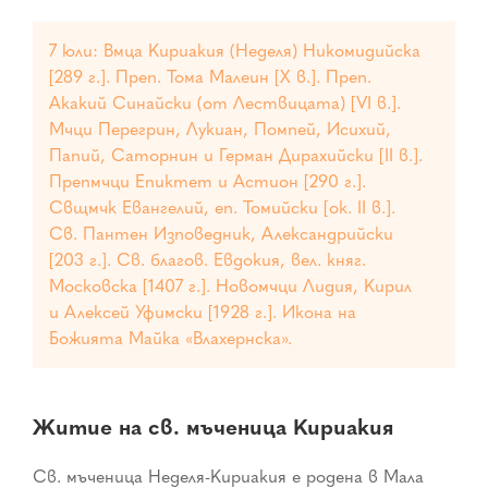
7 юли: Вмца Кириакия (Неделя) Никомидийска
[289 г.]. Преп. Тома Малеин [Х в.]. Преп.
Акакий Синайски (от Лествицата) [VI в.].
Мчци Перегрин, Лукиан, Помпей, Исихий,
Папий, Саторнин и Герман Дирахийски [II в.].
Препмчци Епиктет и Астион [290 г.].
Свщмчк Евангелий, еп. Томийски [ок. II в.].
Св. Пантен Изповедник, Александрийски
[203 г.]. Св. благов. Евдокия, вел. княг.
Московска [1407 г.]. Новомчци Лидия, Кирил
и Алексей Уфимски [1928 г.]. Икона на
Божията Майка «Влахернска».
Житие на св. мъченица Кириакия
Св. мъченица Неделя-Кириакия е родена в Мала