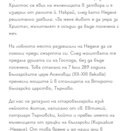
Христос се явил на мъченицата в затвора и я
изцерил от раните й. Накрай, след като Неделя
решително заявила: «За мене живот е да умра за
Христа», мъчителят я осъдил да бъде посечена с
меч.
На лобното място разрешили на Неделя да се
помоли преди смъртта си. След молитвата тя
предала душата си на Господа, без да бъде
посечена. Това станало на 7 юли 289 година.
Българските царе Асеновци (XII–XIII векове)
пренесли мощите й в столицата на Второто
българско царство, Търново.
До нас се запазило на старобългарски език
нейното житие, написано от св. Евтимий,
патриарх Търновски, който и превел името на
мъченицата от гръцки на български (Кириакия
-Неделя). От това време и до наши дни в