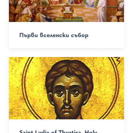
Първи вселенски събор
Saint Lydia of Thyatira. Holy