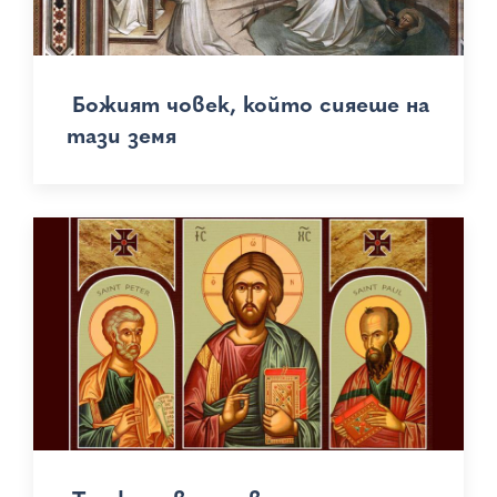
Божият човек, който сияеше на
тази земя