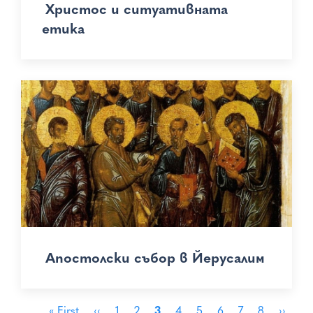
Христос и ситуативната
етика
Апостолски събор в Йерусалим
Pagination
First
« First
Previous
‹‹
Страница
1
Страница
2
Страница
3
Страница
4
Страница
5
Страница
6
Страница
7
Страница
8
Next
››