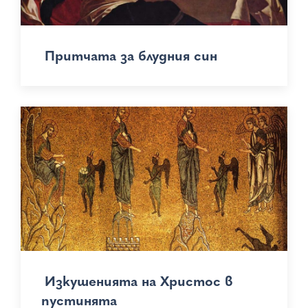
Притчата за блудния син
Изкушенията на Христос в
пустинята