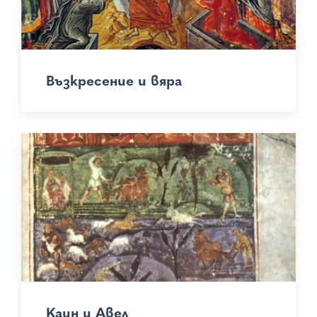
Възкресение и вяра
Каин и Авел