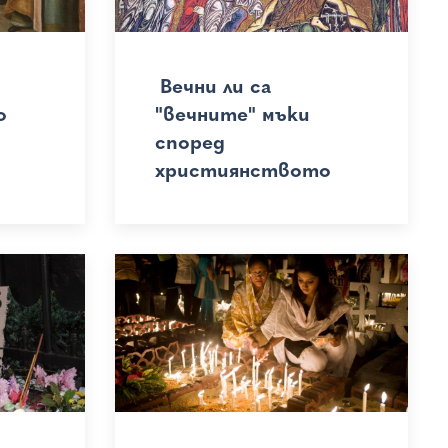
Вечни ли са
о
"вечните" мъки
според
християнството