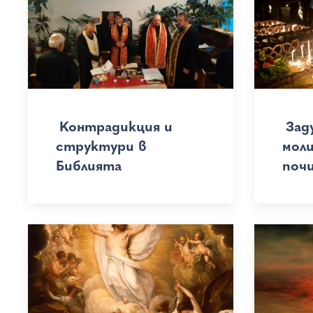
Контрадикция и
Зад
структури в
мол
Библията
поч