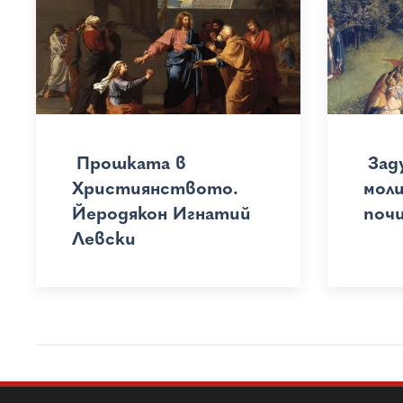
Прошката в
Зад
Християнството.
мол
Йеродякон Игнатий
поч
Левски
Pagination
Main