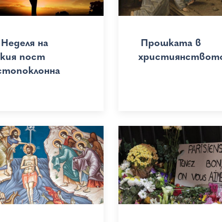
 Неделя на
Прошката в
икия пост
християнствот
стопоклонна