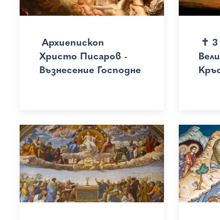
Архиепископ
✝ 3
Христо Писаров -
Вел
Възнесение Господне
Кръ