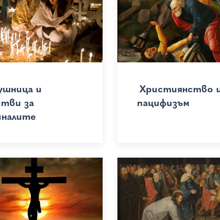
ушница и
Християнство 
итви за
пацифизъм
иналите