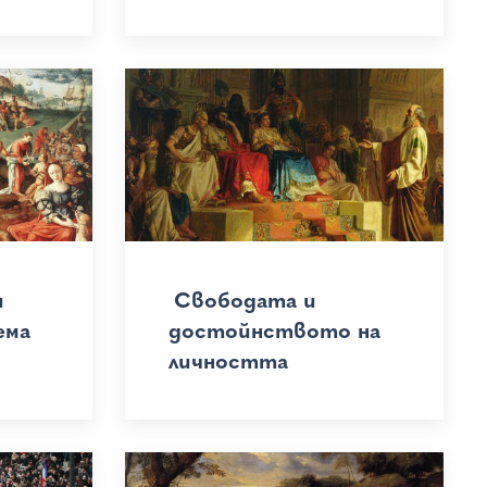
и
Свободата и
ема
достойнството на
личността