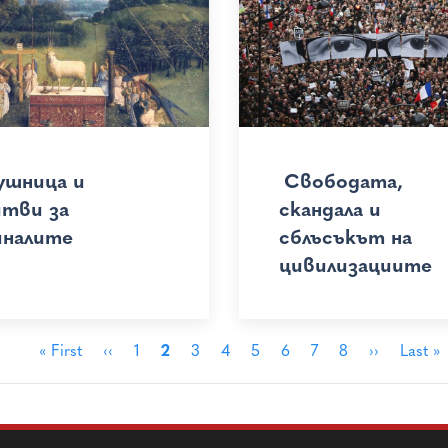
ушница и
Свободата,
итви за
скандала и
иналите
сблъсъкът на
цивилизациите
First
« First
Previous
‹‹
Страница
1
Страница
2
Страница
3
Страница
4
Страница
5
Страница
6
Страница
7
Страница
8
Next
››
Last
Last »
page
page
page
page