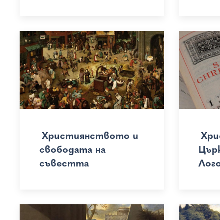
Християнството и
Хри
свободата на
Църк
съвестта
Лог