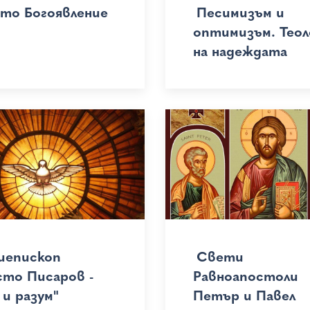
то Богоявление
Песимизъм и
оптимизъм. Теол
на надеждата
иепископ
Свети
сто Писаров -
Равноапостоли
 и разум"
Петър и Павел