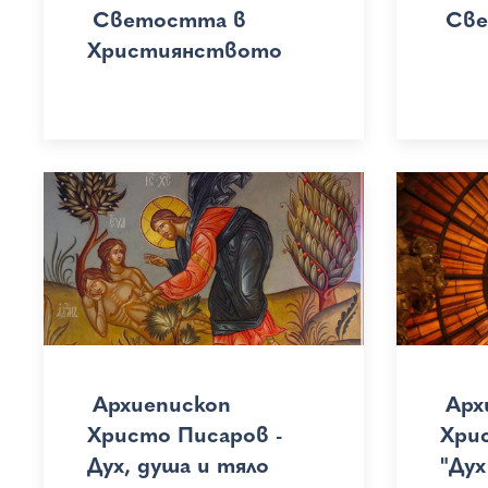
Светостта в
Све
Християнството
Архиепископ
Арх
Христо Писаров -
Хри
Дух, душа и тяло
"Дух