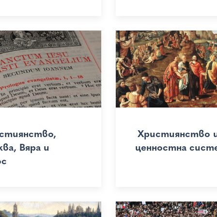
стиянство,
Християнство 
ва, Вяра и
ценностна сист
ос