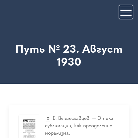
Skip
to
main
content
Путь № 23. Август
1930
Б. Вышеславцев. — Этика
сублимации, как преодоление
морализма.