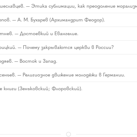
шеславцев. — Этика сублимации, как преодоление морализм
рпов. — А. М. Бухарев (Архимандрит Феодор).
етнев. — Достоевкий и Евангелие.
оицкий. — Почему закрываются церкви в России?
рдяев. — Восток и Запад.
сеньев. — Религиозное движение молодёжи в Германии.
 книги (Зеньковский; Флоровский).