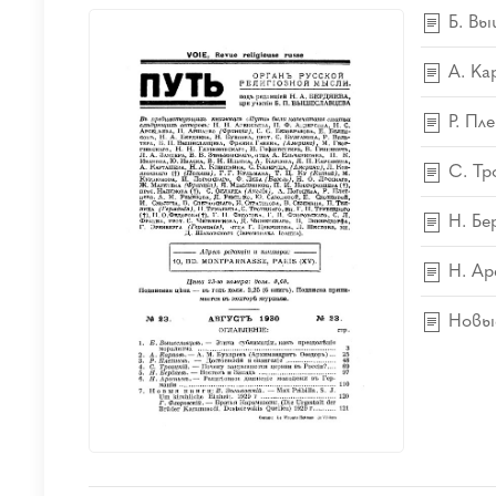
Б. Вы
А. Ка
Р. Пл
С. Тр
Н. Бе
Н. Ар
Новые