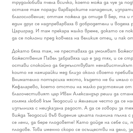
трудолюбива пчела всичко, което можа да чуе за по
остане там поради варварските нападения, изпрати
благословение; оттам пожела да отиде в Бер, та и 
един друг се надпреварваха в добродетели и водеха
Цариград. И там прекара малко време, докато се по
да се поклони пред ковчега на великия отец, и пак 
Докато бяха там, не преставаха да умоляват Божес
божествения Павел забравяха що е зад тях, и се ст
остави спокойно да безмълствуват ненавистникът н
които не намирайки мед близо около своето пребив
Внимателно потърсиха място, където не би имало ст
Кефаларево, което отстои на малко разстояние от с
благочестивият цар Иван Александър реши да стан
голяма любов към Теодосий и желаеше често да се н
изпълниха с неизказана радост. А да се говори за 
вижда Теодосий във видение цялата планина пълна с 
се лени, да бере плодовете! Като дойде на себе си,
плодове. Това именно скоро се осъществи на дело, 