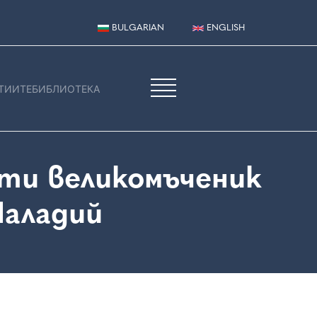
BULGARIAN
ENGLISH
ТИИТЕ
БИБЛИОТЕКА
ети великомъченик
Паладий