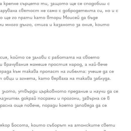
 да крепне сърцето ти, защото ще се сподобиш с
арувана святост не само с добродетелта си, но и с
сно ще го прати като втори Моисей да бъде
ми много дълго, стига и казаното за ония, които
есия, който се залови с работата на своето
ни врачувания мамеше простия народ, а най-вече
ада към такава пропаст на гибелта: учеше да се
 овци и агнета, като вярваха на такава заблуда.
и злото, утвърди църковното предание и научи да се
лазнител докрай посрами и прогони, завърна се в
расна още повече, поради което заповяда да се
 прякор Босота, които съборът на атонските свети