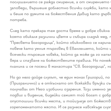
послушанието се ражда смирение, а от смирението 
заповеди, вършеше доблестно всички служби, като м
и беше по думите на божествения Давид като дърво
потреба.
След като прекара там доста време и добре свикна 
която обикаля различни цветя и събира сладък мед,
"Пресвета Богородица", който обикновено се нарича
повече като умния търговец в Евангелието, който и
всячески търсеше човека, който да може да го напъ
вяра и спазване на божествените правила. Но поне
планина и се посели в манастира "Св. Богородица", 
Но до него дойде слухът, че един монах Григорий, п
(Пригранично) и е откъснато от всякакви връзки съ
получавал от Него изобилни озарения. Този именно з
подвиг и видение, бидейки самият той богат с добр
опустошили всички места, и тойизлезе от божестве
горепоменатото място. И се разнесе навсякъде слух