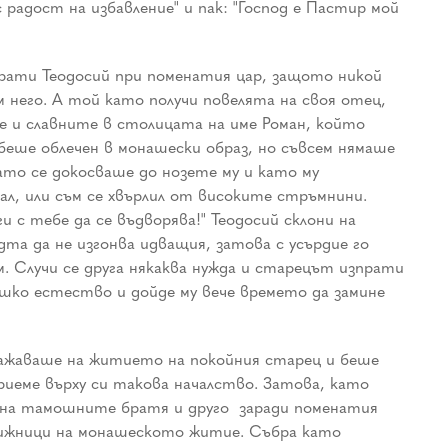
радост на избавление" и пак: "Господ е Пастир мой
прати Теодосий при поменатия цар, защото никой
 него. А той като получи повелята на своя отец,
те и славните в столицата на име Роман, който
беше облечен в монашески образ, но съвсем нямаше
като се докосваше до нозете му и като му
ал, или съм се хвърлил от високите стръмнини.
 с тебе да се въдворява!" Теодосий склони на
дта да не изгонва идващия, затова с усърдие го
. Случи се друга някаква нужда и старецът изпрати
ешко естество и дойде му вече времето да замине
ражаваше на житието на покойния старец и беше
риеме върху си такова началство. Затова, като
 на тамошните братя и друго ­ заради поменатия
вижници на монашеското житие. Събра като