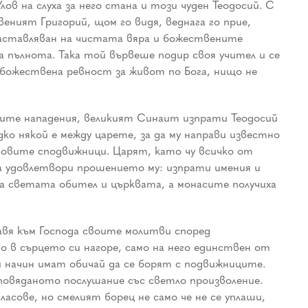
в на слуха за него стана и този чуден Теодосий. С
еният Григорий, щом го видя, веднага го прие,
аставляван на чистата вяра и божествените
 пълнота. Така той вървеше подир своя учител и се
 божествена ревност за живот по Бога, нищо не
оите нападения, великият Синаит изпрати Теодосий
ко някой е между царете, за да му направи известно
еговите сподвижници. Царят, като чу всичко от
га удовлетвори прошението му: изпрати имения и
 на светата обител и църквата, а монасите получиха
авя към Господа своите молитви според
 в сърцето си нагоре, само на него единствен от
и начин имат обичай да се борят с подвижниците.
повяданото послушание със светло произволение.
сове, но смелият борец не само че не се уплаши,