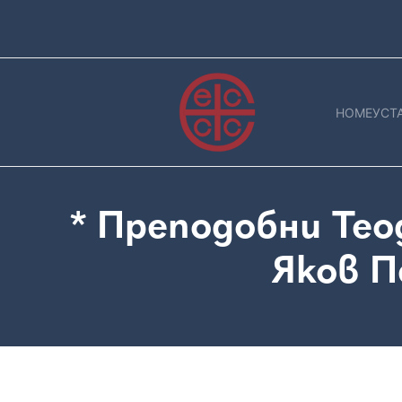
Skip
to
main
content
Main
navigation
HOME
УСТ
* Преподобни Тео
Яков П