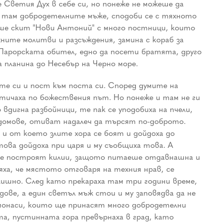
 Светия Дух в себе си, но понеже не можеше да
и там добродетелните мъже, сподоби се с тяхното
маше скит "Нови Антоний" с много постници, които
ните молитви и разсъждения, замина с кораб за
в Парорската обител, едно да посети братята, друго
а планина до Несебър на Черно море.
те си и пост към поста си. Според думите на
 тичаха по божествения път. Но понеже и там не ги
дигна разбойници, те пак се уподобиха на пчели,
 домове, отиват надалеч да търсят по-доброто.
 и от което злите хора се боят и дойдоха до
ова дойдоха при царя и му съобщиха това. А
 се построят килии, защото питаеше отдавнашна и
яха, че мястото отговаря на техния нрав, се
злишно. След като прекараха там три години време,
дове, а един светъл мъж стои и му заповядва да не
с монаси, които ще принасят много добродетелни
та, пустинната гора превърнаха в град, като