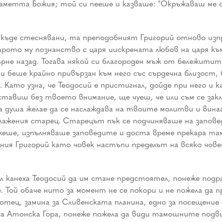
паметта Божия; той си пееше и казваше: "Окръжаваш ме с 
якъде стеснявани, та преподобният Григорий отново из
арото му познанство с царя иискрената любов на царя към
ърне назад. Тогава някой си благороден мъж от бележити
и беше крайно привързан към него със сърдечна близост, 
 Като узна, че Теодосий е пристигнал, дойде при него и 
тавиш без твоето внимание, ще чуеш, че или съм се закл
 душа желае да се наслаждава на твоите молитви и винаги
 блажения старец. Старецът пък се подчиняваше на запове
жеше, изпълняваше заповедите и доста време прекара там
ения Григорий като човек настъпи пределът на всяко чов
л канеха Теодосий да им стане предстоятел, понеже под
Той обаче нито за момент не се покори и не пожела да п
отец, замина за Сливенската планина, едно за посещение
а Атонска Гора, понеже пожела да види тамошните под