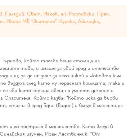
в. Паладий. Свет. Иаков, еп. Ростовски. Преп.
я. Икона МБ “Знамение”: Курска, Абалацка,
д Търново, който тогава беше столица на
наещите това, и имаше за свой град и отечество
одници, за да не знае за него никой и любовта към
по въздуха след като му пораснат крилцата, така и
е се яви като горяща свещ на умното делание и
а Спасителя, Който казва: "Който иска да върви
то, стигна в град Бдин (Видин) и влезе в манастира
ност и го пострига в монашество. Като влезе в
 Синайския игумен, Иоан Лествичник: "От