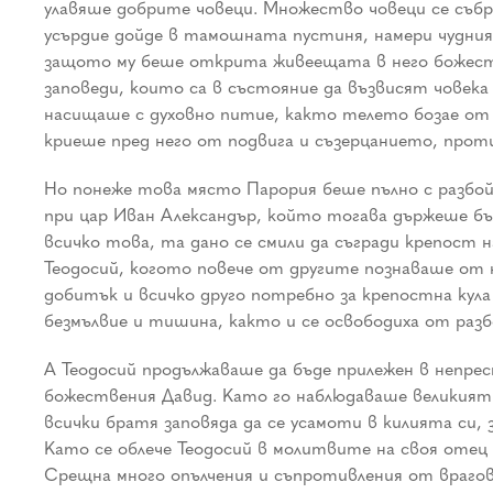
улавяше добрите човеци. Множество човеци се събра
усърдие дойде в тамошната пустиня, намери чудния 
защото му беше открита живеещата в него божест
заповеди, които са в състояние да възвисят човека
насищаше с духовно питие, както телето бозае от 
криеше пред него от подвига и съзерцанието, прот
Но понеже това място Парория беше пълно с разбо
при цар Иван Александър, който тогава държеше бъл
всичко това, та дано се смили да съгради крепост 
Теодосий, когото повече от другите познаваше от 
добитък и всичко друго потребно за крепостна кула
безмълвие и тишина, както и се освободиха от раз
А Теодосий продължаваше да бъде прилежен в непре
божествения Давид. Като го наблюдаваше великият 
всички братя заповяда да се усамоти в килията си,
Като се облече Теодосий в молитвите на своя отец 
Срещна много опълчения и съпротивления от врагове