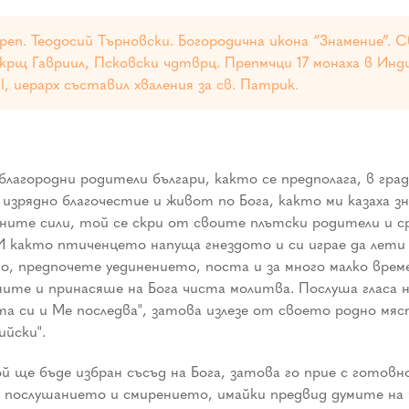
реп. Теодосий Търновски. Богородична икона “Знамение”. С
 крщ Гавриил, Псковски чдтврц. Препмчци 17 монаха в Инди
, иерарх съставил хваления за св. Патрик.
лагородни родители българи, както се предполага, в гра
изрядно благочестие и живот по Бога, както ми казаха з
есните сили, той се скри от своите плътски родители и ср
И както птиченцето напуща гнездото и си играе да лети 
до, предпочете уединението, поста и за много малко врем
те и принасяше на Бога чиста молитва. Послуша гласа н
ста си и Ме последва", затова излезе от своето родно мяс
ийски".
й ще бъде избран съсъд на Бога, затова го прие с готов
 послушанието и смирението, имайки предвид думите на