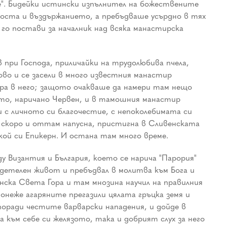
е". Бидейки истински изпълнител на божествените
 поста и въздържанието, а пребъдваше усърдно в тях
го постави за началник над всяка манастирска
при Господа, приличайки на трудолюбива пчела,
во и се засели в много известния манастир
кара в него; защото очакваше да намери там нещо
сто, наричано Червен, и в тамошния манастир
и с личното си благочестие, с непоколебимата си
, скоро и оттам напусна, пристигна в Сливенската
якой си Епикерн. И остана там много време.
у Византия и България, което се нарича "Парория"
одетелен живот и пребъдвал в молитва към Бога и
онска Света Гора и там мнозина научил на правилния
онеже агаряните прегазили цялата гръцка земя и
оради честите варварски нападения, и дойде в
към себе си желязото, така и добрият слух за него