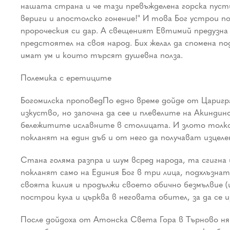
нашата страна и че тази превъжделена горска пусти
вериги и апостолско гонение!" И това Бог устрои 
пророческия си дар. А свещеният Евтимий предузна 
предстоятел на своя народ. Бих желал да спомена по
имат ум и които търсят душевна полза.
Полемика с еретиците
Богомилска проповедПо едно време дойде от Царигра
изкуство, но започна да сее и плевелите на Акиндин
бележитите иславните в столицата. И злото толков
покланят на един дъб и от него да получават изцел
Стана голяма разпра и шум всред народа, та сгигна
покланят само на Единия Бог в три лица, подхлъзнат
своята килия и продължи своето обично безмълвие (
построи кула и църква в неговата обител, за да с
После дойдоха от Атонска Света Гора в Търново ня