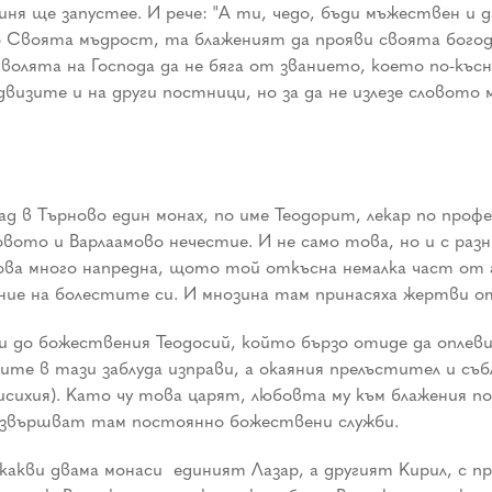
ня ще запустее. И рече: "А ти, чедо, бъди мъжествен и
по Своята мъдрост, та блаженият да прояви своята богод
волята на Господа да не бяга от званието, което по-къ
двизите и на други постници, но за да не излезе словото 
д в Търново един монах, по име Теодорит, лекар по проф
овото и Варлаамово нечестие. И не само това, но и с раз
а много напредна, щото той откъсна немалка част от гр
ение на болестите си. И мнозина там принасяха жертви от
 и до божествения Теодосий, който бързо отиде да оплев
ите в тази заблуда изправи, а окаяния прелъстител и съб
исихия). Като чу това царят, любовта му към блажения по
е извършват там постоянно божествени служби.
какви двама монаси ­ единият Лазар, а другият Кирил, с