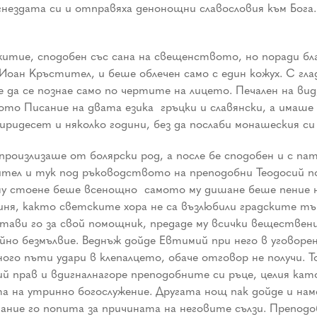
а гнездата си и отправяха денонощни славословия към Бо
житие, сподобен със сана на свещенството, но поради бла
оан Кръстител, и беше облечен само с един кожух. С гла
да се познае само по чертите на лицето. Печален на вид
то Писание на двата езика ­ гръцки и славянски, а имаше 
иридесет и няколко години, без да послаби монашеския си
произлизаше от болярски род, а после бе сподобен и с п
ител и тук под ръководството на преподобни Теодосий по
стоене беше всенощно ­ самото му дишане беше пение на 
иня, както светските хора не са възлюбили градските т
тави го за свой помощник, предаде му всички веществени
йно безмълвие. Веднъж дойде Евтимий при него в уговоре
ного пъти удари в клепалцето, обаче отговор не получи. Т
ий прав и вдигналнагоре преподобните си ръце, целия ка
ята на утринно богослужение. Другата нощ пак дойде и на
ридание го попита за причината на неговите сълзи. Препо