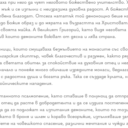
ха при него да чуят неговото божествено учителство. Уло
мъж и се изпълни с неизразима духовна радост. А божеств
вена благодат. Отсега нататък той денонощно беше н
 до Божия образ и до мярата на възрастта на Христовата
своята майка. А великият Григорий, като видя неговата
ив които демоните воюват от дясна и лява страна.
йници, които смущаваха безмълвието на монасите със св
гарския скиптър, човек благочестив и разумен, както ряд
на светата обител за спокойствие на духовния отец и н
начало и понеже много обичаше изрядните монаси, ведна
 с радостна душа и богата ръка. Така се създаде кулата,
бойническите нападения.
станното псалмопение, като ставаше в полунощ да отпр
отец да расте в добродетелта и да се издига постепенно
 за да го подложат на изпитания демоните, които по тоз
като в броня и шлем и кораво всеоръжие, изпълняваше за
те на човешкото спасение, различни мечтания и чужди гла