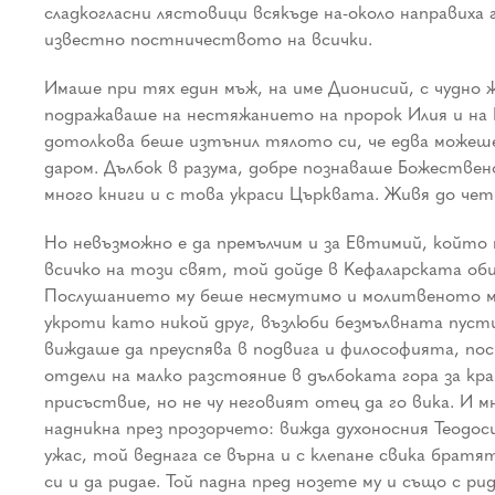
сладкогласни лястовици всякъде на-около направих
известно постничеството на всички.
Имаше при тях един мъж, на име Дионисий, с чудно 
подражаваше на нестяжанието на пророк Илия и на И
дотолкова беше изтънил тялото си, че едва можеше 
даром. Дълбок в разума, добре познаваше Божествено
много книги и с това украси Църквата. Живя до чет
Но невъзможно е да премълчим и за Евтимий, който 
всичко на този свят, той дойде в Кефаларската об
Послушанието му беше несмутимо и молитвеното му 
укроти като никой друг, възлюби безмълвната пуст
виждаше да преуспява в подвига и философията, пос
отдели на малко разстояние в дълбоката гора за кра
присъствие, но не чу неговият отец да го вика. И м
надникна през прозорчето: вижда духоносния Теодос
ужас, той веднага се върна и с клепане свика брат
си и да ридае. Той падна пред нозете му и също с 