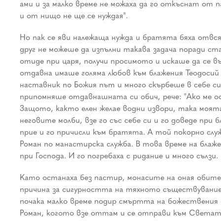
ами и за малко време не можаха да го откъснат от 
и от нищо не ще се нуждая".
Но пак се яви належаща нужда и братята бяха отвс
друг не можеше да изпълни такава задача поради ст
отиде при царя, получи просимото и искаше да се в
отдавна имаше голяма любов към блажения Теодосий 
наставник по Божия път и много скърбеше в себе си.
припомняше отдавнашната си обич, рече: "Ако ме ос
Защото, както елен желае водни извори, така моята
неговите молби, взе го със себе си и го доведе при
прие и го причисли към братята. А той покорно слу
Роман по манастирска служба. В това време на блаж
при Господа. И го погребаха с ридание и много сълзи.
Като останаха без пастир, монасите на оная обите
причина за сигурността на тяхното съществувание. 
почака малко време подир смъртта на божествения 
Роман, когото взе оттам и се отправи към Светат