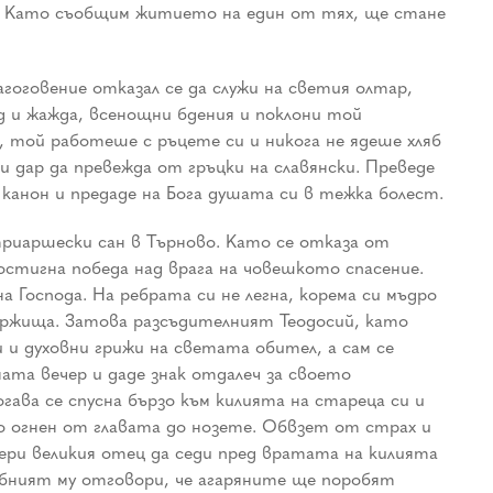
га. Като съобщим житието на един от тях, ще стане
гоговение отказал се да служи на светия олтар,
д и жажда, всенощни бдения и поклони той
, той работеше с ръцете си и никога не ядеше хляб
и дар да превежда от гръцки на славянски. Преведе
 канон и предаде на Бога душата си в тежка болест.
атриаршески сан в Търново. Като се отказа от
стигна победа над врага на човешкото спасение.
Господа. На ребрата си не легна, корема си мъдро
ържища. Затова разсъдителният Теодосий, като
 и духовни грижи на светата обител, а сам се
ната вечер и даде знак отдалеч за своето
огава се спусна бързо към килията на стареца си и
то огнен от главата до нозете. Обвзет от страх и
мери великия отец да седи пред вратата на килията
добният му отговори, че агаряните ще поробят