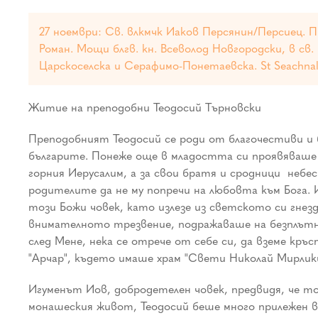
27 ноември: Св. влкмчк Иаков Персянин/Персиец. П
Роман. Мощи блгв. кн. Всеволод Новгородски, в св.
Царскоселска и Серафимо-Понетаевска. St Seachnall
Житие на преподобни Теодосий Търновски
Преподобният Теодосий се роди от благочестиви и б
българите. Понеже още в младостта си проявяваше 
горния Иерусалим, а за свои братя и сродници ­ неб
родителите да не му попречи на любовта към Бога. 
този Божи човек, като излезе из светското си гнез
внимателното трезвение, подражаваше на безплътни
след Мене, нека се отрече от себе си, да вземе кръ
"Арчар", където имаше храм "Свети Николай Мирлик
Игуменът Иов, добродетелен човек, предвидя, че то
монашеския живот, Теодосий беше много прилежен в