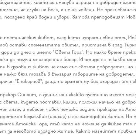
безстрастие, което се именува царица на добродетелит
ислеше, че служи на Бога, а не на човеци. Не прекъсваше
, посадено край водни извори. Затова преподобният Иов 
с постническия живот, след като изпрати своя отец Иов 
 той остави споменатата обител, пристигна в град Търно
 дори до днес с името "Света Гора". Но малко време пре
ска да получи многоценния бисер. И отиде на някакво мя
ти в духовния живот не само със своята добродетел, но 
же малко бяха тогава в България творците на добродетел
наречен "Епикернев", защото храмът му бил съграден от н
о прякор Синаит, е дошъл на някакво пустинно място межд
с света, където поставил килии, положил начало на добр
емен ангел и небесен човек немалко години прекарал на Ат
одетелно безмълвие (исихия) и ангелоподобно житие. Но п
ната Атонска Гора, тъй като не можеше да живее там п
ът за неговото изрядно житие. Както магнитът привлича 