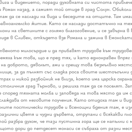
двига и видението, поради духовната си чистота привлече
 Роман назад, а самият той отиде в град Солун. Обикол
там да се наслади на вида и беседите на отците. Там и
 равноангелско житие. Като се наслади достатъчно на тех
клони на светините с голямо благоговение, и се завърна 
отиде в Сливен, откъдето взе Романа и замина в Емонскат
твеното милосърдие и да прибавят трудове към трудове
ремяха към това, що е пред тях, и като еднонравен впряг
а доброто, дяволът, ами и срещу това безмълвно място в
алище, за да пълнят със сладка роса своите шестоъгълни
рах и никой разбойник не влиза, което има царска охрана
толичния град Търново, и решиха там да се поселят. Зат
е според тяхната молба и заповяда на това място да им
аслаждава от неговите поучения. Като отидоха там и вид
техните постнически трудове и всенощни бдения там, е и
различни цветя и чудни дървета, отрупани с всякакви пло
 той разбра духом, че тази пустинна гора ще се напълни 
защото дори до петдесет монаси се събраха от разни мес