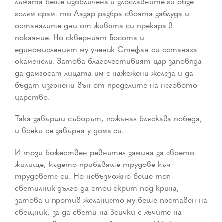
лъжата беше изобличена и злославните ги обзе
голям срам, то Лазар разбра своята заблуда и
останалите дни от живота си прекара в
покаяние. Но скверният Босота и
единомисленият му ученик Стефан си останаха
окаменели. Затова благочестивият цар заповяда
да дамгосат лицата им с нажежени железа и да
бъдат изгонени вън от пределите на неговото
царство.
Така завърши съборът, пожънал бляскава победа,
и всеки се завърна у дома си.
И този божествен ревнител замина за своето
жилище, където прибавяше трудове към
трудовете си. Но невъзможно беше тоя
светилник дълго да стои скрит под крина,
затова и против желанието му беше поставен на
свещник, за да свети на всички с лъчите на