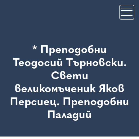
Премини
към
основното
съдържание
* Преподобни
Теодосий Търновски.
Свети
великомъченик Яков
Персиец. Преподобни
Паладий