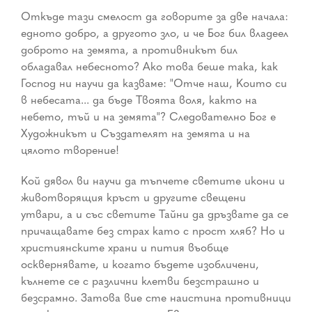
Откъде тази смелост да говорите за две начала:
едното добро, а другото зло, и че Бог бил владеел
доброто на земята, а противникът бил
обладавал небесното? Ако това беше така, как
Господ ни научи да казваме: "Отче наш, Които си
в небесата... да бъде Твоята воля, както на
небето, тъй и на земята"? Следователно Бог е
Художникът и Създателят на земята и на
цялото творение!
Кой дявол ви научи да тъпчете светите икони и
животворящия кръст и другите свещени
утвари, а и със светите Тайни да дръзвате да се
причащавате без страх като с прост хляб? Но и
християнските храни и пития въобще
осквернявате, и когато бъдете изобличени,
кълнете се с различни клетви безстрашно и
безсрамно. Затова вие сте наистина противници