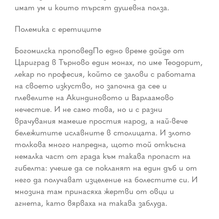
имат ум и които търсят душевна полза.
Полемика с еретиците
Богомилска проповедПо едно време дойде от
Цариград в Търново един монах, по име Теодорит,
лекар по професия, който се залови с работата
на своето изкуство, но започна да сее и
плевелите на Акиндиновото и Варлаамово
нечестие. И не само това, но и с разни
врачувания мамеше простия народ, а най-вече
бележитите иславните в столицата. И злото
толкова много напредна, щото той откъсна
немалка част от града към такава пропаст на
гибелта: учеше да се покланят на един дъб и от
него да получават изцеление на болестите си. И
мнозина там принасяха жертви от овци и
агнета, като вярваха на такава заблуда.