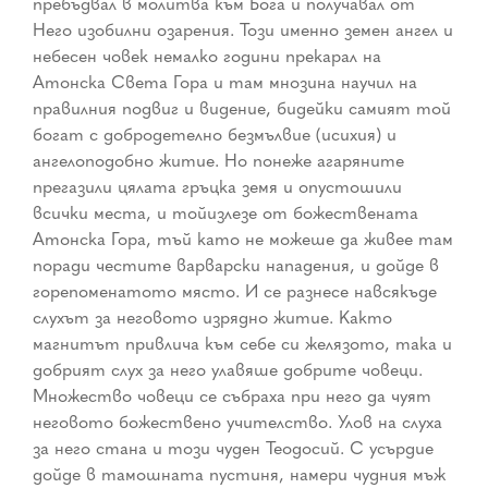
пребъдвал в молитва към Бога и получавал от
Него изобилни озарения. Този именно земен ангел и
небесен човек немалко години прекарал на
Атонска Света Гора и там мнозина научил на
правилния подвиг и видение, бидейки самият той
богат с добродетелно безмълвие (исихия) и
ангелоподобно житие. Но понеже агаряните
прегазили цялата гръцка земя и опустошили
всички места, и тойизлезе от божествената
Атонска Гора, тъй като не можеше да живее там
поради честите варварски нападения, и дойде в
горепоменатото място. И се разнесе навсякъде
слухът за неговото изрядно житие. Както
магнитът привлича към себе си желязото, така и
добрият слух за него улавяше добрите човеци.
Множество човеци се събраха при него да чуят
неговото божествено учителство. Улов на слуха
за него стана и този чуден Теодосий. С усърдие
дойде в тамошната пустиня, намери чудния мъж