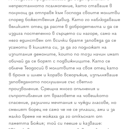
непрестанното псалмопение, като ставаше в
полунощ да отправя към Господа своите молитви
според божествения Давид. Като го наблюдаваше
великият отец да расте в добродетелта и да се
издига постепенно в сърцето си нагоре, само на
него единствен от всички братя заповяда да се
усамоти в килията си, за да го подложат на
изпитания демоните, които по този начин имат
обичай да се борят с подвижниците. Като се
облече Теодосий в молитвите на своя отец като
в броня и шлем и кораво всеоръжие, изпълняваше
заповяданото послушание със светло
произволение. Срещна много опълчения и
съпротивления от враговете на човешкото
спасение, различни мечтания и чужди гласове, но
смелият борец не само че не се уплаши, ами и за
малко време не можаха да го откъснат от
паметта Божия; той си пееше и казваше: