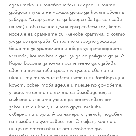
адамитска и иконоборнаРечник ерес, и които
дойдоха тука и не можаха дълго да крият своята
заблуда. Лазар започна да юродства (да се прави
на луд) и обикаляше целия град съвсем гол, като
носеше на срамните си членове кратуна, с която
уж да се прикрива. Странно и грозно зрелище
беше то за зрителите и обида за детеродните
членове, които Бог е дал, за да се раждат деца. А
Кирил Босота започна постепенно да изявява
своята нечестива ерес: ту хулеше светите
икони, ту тъпчеше светинята и животворящия
кръст, освен това ядеше и пиеше по домовете,
учеше, че сънните мечти са боговидения, а
мъжете и жените учеше да отстъпват от
законния си брак, и много други такива
скверноти и хули. А си намери и ученик, подобен
на неговото злонравие, поп Стефан, който с
нищо не отстъпваше от неговото зло
беснувание и беше строг пазител на неговата