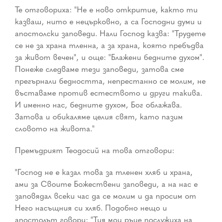
Те отговориха: "Не е ново откритие, както ти
казваш, нито е нецърковно, а са Господни думи и
апостолски заповеди. Нали Господ казва: "Трудете
се не за храна тленна, а за храна, която пребъдва
за живот вечен", и още: "Блажени бедните духом".
Понеже следваме тези заповеди, затова сме
прегърнали бедността, непрестанно се молим, не
въставаме против естеството и други такива.
И именно нас, бедните духом, Бог облажава.
Затова и обикаляме целия свят, като пазим
словото на живота."
Премъдрият Теодосий на това отговори:
"Господ не е казал това за тленен хляб и храна,
ами за Своите Божествени заповеди, а на нас е
заповядал всеки час да се молим и да просим от
Него насъщния си хляб. Подобно нещо и
апостолът говори: "Тия мои ръце послужиха на