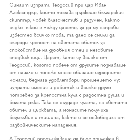
Синаит изпрати Теодосий при цар Иван
Александър, който тогава държеше българския
скиптър, човек благочестив и разумен, както
рядко някой е между царете, за да му направи
известно всичко това, та дано се смили да
съгради крепост на светата обител за
спокойствие на духовния отец и неговите
сподвижници. Царят, като чу всичко от
Теодосий, когото повече от другите познаваше
от начало и понеже много обичаше изрядните
монаси, веднага удовлетвори прошението му:
изпрати имения и добитък и всичко друго
потребно за крепостна кула с радостна душа и
богата ръка. Така се създаде кулата, на светата
обител и църквата, а монасите получиха
безмълвие и тишина, както и се освободиха от
разбойническите нападения.
А Теодосий продължаваше да бъде прилежен в