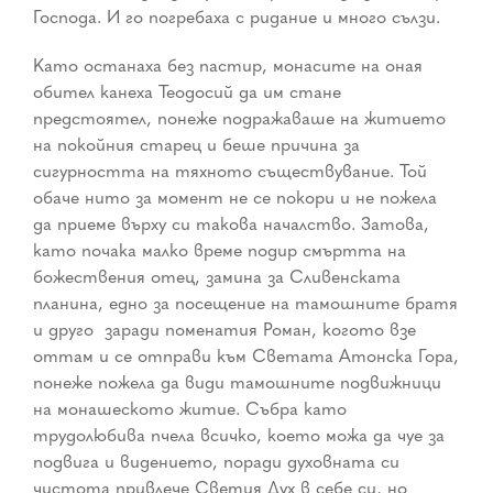
Господа. И го погребаха с ридание и много сълзи.
Като останаха без пастир, монасите на оная
обител канеха Теодосий да им стане
предстоятел, понеже подражаваше на житието
на покойния старец и беше причина за
сигурността на тяхното съществувание. Той
обаче нито за момент не се покори и не пожела
да приеме върху си такова началство. Затова,
като почака малко време подир смъртта на
божествения отец, замина за Сливенската
планина, едно за посещение на тамошните братя
и друго ­ заради поменатия Роман, когото взе
оттам и се отправи към Светата Атонска Гора,
понеже пожела да види тамошните подвижници
на монашеското житие. Събра като
трудолюбива пчела всичко, което можа да чуе за
подвига и видението, поради духовната си
чистота привлече Светия Дух в себе си, но