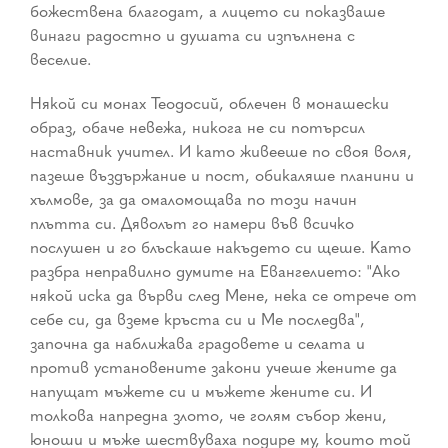
божествена благодат, а лицето си показваше
винаги радостно и душата си изпълнена с
веселие.
Някой си монах Теодосий, облечен в монашески
образ, обаче невежа, никога не си потърсил
наставник учител. И като живееше по своя воля,
пазеше въздържание и пост, обикаляше планини и
хълмове, за да омаломощава по този начин
плътта си. Дяволът го намери във всичко
послушен и го блъскаше накъдето си щеше. Като
разбра неправилно думите на Евангелието: "Ако
някой иска да върви след Мене, нека се отрече от
себе си, да вземе кръста си и Ме последва",
започна да наближава градовете и селата и
против установените закони учеше жените да
напущат мъжете си и мъжете жените си. И
толкова напредна злото, че голям събор жени,
юноши и мъже шествуваха подире му, които той