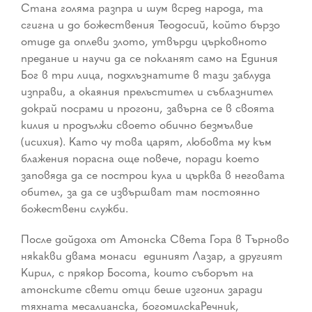
Стана голяма разпра и шум всред народа, та
сгигна и до божествения Теодосий, който бързо
отиде да оплеви злото, утвърди църковното
предание и научи да се покланят само на Единия
Бог в три лица, подхлъзнатите в тази заблуда
изправи, а окаяния прелъстител и съблазнител
докрай посрами и прогони, завърна се в своята
килия и продължи своето обично безмълвие
(исихия). Като чу това царят, любовта му към
блажения порасна още повече, поради което
заповяда да се построи кула и църква в неговата
обител, за да се извършват там постоянно
божествени служби.
После дойдоха от Атонска Света Гора в Търново
някакви двама монаси ­ единият Лазар, а другият
Кирил, с прякор Босота, които съборът на
атонските свети отци беше изгонил заради
тяхната месалианска, богомилскаРечник,