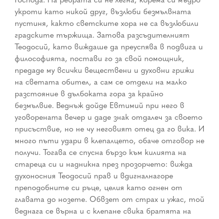
укроти като никой друг, възлюби безмълвната
пустиня, както светските хора не са възлюбили
градските тържища. Затова разсъдителният
Теодосий, като виждаше да преуспява в подвига и
философията, постави го за свой помощник,
предаде му всички веществени и духовни грижи
на светата обител, а сам се отдели на малко
разстояние в дълбоката гора за крайно
безмълвие. Веднъж дойде Евтимий при него в
уговорената вечер и даде знак отдалеч за своето
присъствие, но не чу неговият отец да го вика. И
много пъти удари в клепалцето, обаче отговор не
получи. Тогава се спусна бързо към килията на
стареца си и надникна през прозорчето: вижда
духоносния Теодосий прав и вдигналнагоре
преподобните си ръце, целия като огнен от
главата до нозете. Обвзет от страх и ужас, той
веднага се върна и с клепане свика братята на