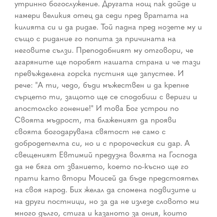
утринно богослужение. Другата нощ пак дойде и
намери великия отец да седи пред вратата на
килията си и да ридае. Той падна пред нозете му и
също с ридание го попита за причината на
неговите сълзи. Преподобният му отговори, че
агаряните ще поробят нашата страна и че тази
превъжделена горска пустиня ще запустее. И
рече: "А ти, чедо, бъди мъжествен и да крепне
сърцето ти, защото ще се сподобиш с вериги и
апостолско гонение!" И това Бог устрои по
Своята мъдрост, та блаженият да прояви
своята богодарувана святост не само с
добродетелта си, но и с пророческия си дар. А
свещеният Евтимий предузна волята на Господа
да не бяга от званието, което по-късно ще го
прати като втори Моисей да бъде предстоятел
на своя народ. Бих желал да спомена подвизите и
на други постници, но за да не излезе словото ми
много дълго, стига и казаното за ония, които