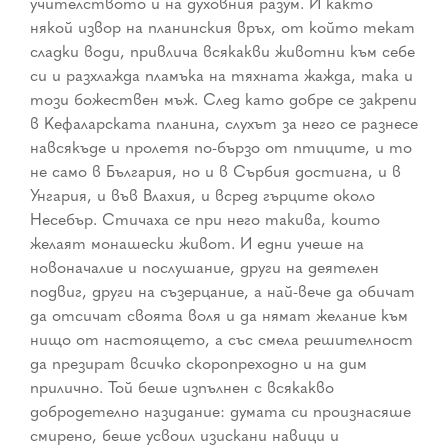
учителството и на духовния разум. И както
някой извор на планинския връх, от който текат
сладки води, привлича всякакви животни към себе
си и разхлажда пламъка на тяхната жажда, така и
този божествен мъж. След като добре се закрепи
в Кефаларската планина, слухът за него се разнесе
навсякъде и пролетя по-бързо от птиците, и то
не само в България, но и в Сърбия достигна, и в
Унгария, и във Влахия, и всред гърците около
Несебър. Стичаха се при него такива, които
желаят монашески живот. И едни учеше на
новоначалие и послушание, други на деятелен
подвиг, други на съзерцание, а най-вече да обичат
да отсичат своята воля и да нямат желание към
нищо от настоящето, а със смела решителност
да презират всичко скоропреходно и на дим
прилично. Той беше изпълнен с всякакво
добродетелно назидание: думата си произнасяше
смирено, беше усвоил изискани навици и