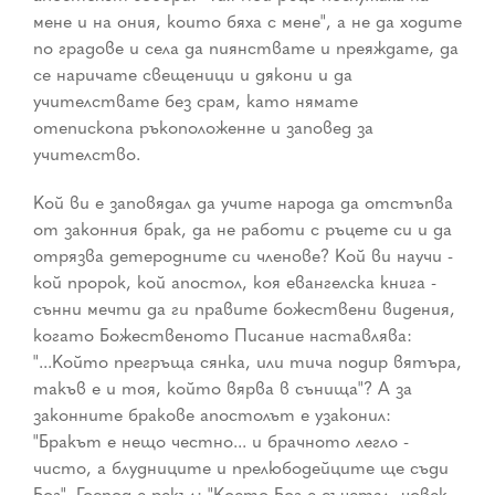
мене и на ония, които бяха с мене", а не да ходите
по градове и села да пиянствате и преяждате, да
се наричате свещеници и дякони и да
учителствате без срам, като нямате
отепископа ръкоположенне и заповед за
учителство.
Кой ви е заповядал да учите народа да отстъпва
от законния брак, да не работи с ръцете си и да
отрязва детеродните си членове? Кой ви научи ­
кой пророк, кой апостол, коя евангелска книга ­
сънни мечти да ги правите божествени видения,
когато Божественото Писание наставлява:
"...Който прегръща сянка, или тича подир вятъра,
такъв е и тоя, който вярва в сънища"? А за
законните бракове апостолът е узаконил:
"Бракът е нещо честно... и брачното легло ­
чисто, а блудниците и прелюбодейците ще съди
Бог". Господ е рекъл: "Което Бог е съчетал, човек