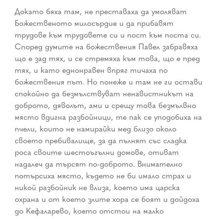
Докато бяха там, не преставаха да умоляват
Божественото милосърдие и да прибавят
трудове към трудовете си и пост към поста си.
Според думите на божествения Павел забравяха
що е зад тях, и се стремяха към това, що е пред
тях, и като еднонравен впряг тичаха по
божествения път. Но понеже и там не ги остави
спокойно да безмълствуват ненавистникът на
доброто, дяволът, ами и срещу това безмълвно
място вдигна разбойници, те пак се уподобиха на
пчели, които не намирайки мед близо около
своето пребивалище, за да пълнят със сладка
роса своите шестоъгълни домове, отиват
надалеч да търсят по-доброто. Внимателно
потърсиха място, където не би имало страх и
никой разбойник не влиза, което има царска
охрана и от което злите хора се боят и дойдоха
до Кефаларево, което отстои на малко