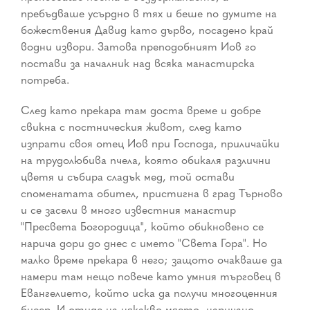
пребъдваше усърдно в тях и беше по думите на
божествения Давид като дърво, посадено край
водни извори. Затова преподобният Иов го
постави за началник над всяка манастирска
потреба.
След като прекара там доста време и добре
свикна с постническия живот, след като
изпрати своя отец Иов при Господа, приличайки
на трудолюбива пчела, която обикаля различни
цветя и събира сладък мед, той остави
споменатата обител, пристигна в град Търново
и се засели в много известния манастир
"Пресвета Богородица", който обикновено се
нарича дори до днес с името "Света Гора". Но
малко време прекара в него; защото очакваше да
намери там нещо повече като умния търговец в
Евангелието, който иска да получи многоценния
бисер. И отиде на някакво място, наричано