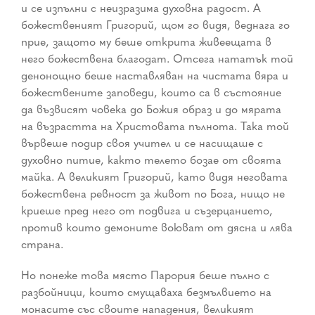
и се изпълни с неизразима духовна радост. А
божественият Григорий, щом го видя, веднага го
прие, защото му беше открита живеещата в
него божествена благодат. Отсега нататък той
денонощно беше наставляван на чистата вяра и
божествените заповеди, които са в състояние
да възвисят човека до Божия образ и до мярата
на възрастта на Христовата пълнота. Така той
вървеше подир своя учител и се насищаше с
духовно питие, както телето бозае от своята
майка. А великият Григорий, като видя неговата
божествена ревност за живот по Бога, нищо не
криеше пред него от подвига и съзерцанието,
против които демоните воюват от дясна и лява
страна.
Но понеже това място Парория беше пълно с
разбойници, които смущаваха безмълвието на
монасите със своите нападения, великият