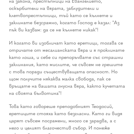
на закона, престъпници на Евангелието,
оскърбители на вярата, заблудители и
клетвопрестъпници, тъй като се кълнете и
заклинате безсрамно, когато Господ е казал: "Аз
пък ви казвам: да се не кълнете никак"!
И когато ви изобличат като еретици, тогава се
отричате от месалианската вяра и я проклинате
като лоша, и себе си препоръчвате със страшни
заклинания, като мислите, че съвсем не грешите
с това поради съществуващата опасност. Но
щом получите някаква малка свобода, пак се
връщате на вашата гнусна вяра, както кучетата
на своята бълвотина"!
Това като говореше преподобният Теодосий,
еретиците стояха като безгласни. Като ги видя
царят съвсем посрамени, много се зарадва, а с
него и целият благочестив събор. И понеже