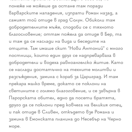
понеже не можеше да остане там поради
варварските нападения, изпрати Роман назад, а
самият той отиде в град Солун. Обиколи там
добродетелните мъже, сподоби се с тяхното
благословение; оттам пожела да отиде в Бер, та
и там да се наслади на вида и беседите на
отците. Там имаше скит "Нови Антоний" с много
постници, които един друг се надпреварваха в
добродетели и водеха равноангелско житие. Като
се наслади достатъчно на техните молитви и
разсъждения, замина с кораб за Цариград. И там
прекара малко време, докато се поклони на
светините с голямо благоговение, и се завърна в
Парорската обител, едно да посети братята,
друго да се поклони пред ковчега на великия отец,
и пак отиде в Сливен, откъдето взе Романа и
замина в Емонската планина до Несебър на Черно
море.