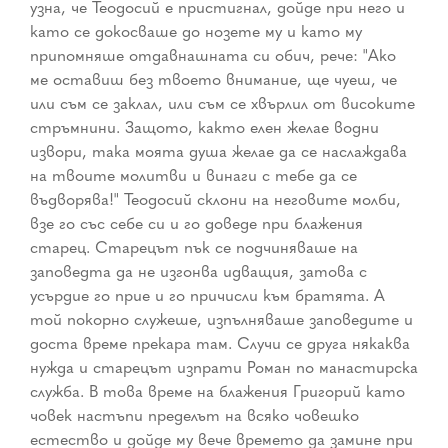
узна, че Теодосий е пристигнал, дойде при него и
като се докосваше до нозете му и като му
припомняше отдавнашната си обич, рече: "Ако
ме оставиш без твоето внимание, ще чуеш, че
или съм се заклал, или съм се хвърлил от високите
стръмнини. Защото, както елен желае водни
извори, така моята душа желае да се наслаждава
на твоите молитви и винаги с тебе да се
въдворява!" Теодосий склони на неговите молби,
взе го със себе си и го доведе при блажения
старец. Старецът пък се подчиняваше на
заповедта да не изгонва идващия, затова с
усърдие го прие и го причисли към братята. А
той покорно служеше, изпълняваше заповедите и
доста време прекара там. Случи се друга някаква
нужда и старецът изпрати Роман по манастирска
служба. В това време на блажения Григорий като
човек настъпи пределът на всяко човешко
естество и дойде му вече времето да замине при