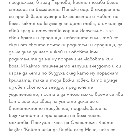
предполага, в град Търново, който тогава беше
столица на българите. Понеже още в младостта
си проявяваше изрядно благочестие и живот по
Бога, както ми казаха знаещите това, и имаше за
свой град и отечество горния Иерусалим, а за
свои братя и сродници ­ небесните сили, той се
скри от своите плътски родители и сродници, за
да не знае за него никой и любовта към
родителите да не му попречи на любовта към
Бога. И както птиченцето напуща гнездото и си
играе да лети по въздуха след като му пораснат
крилцата, така и този Божи човек, като излезе
из светското си гнездо, предпочете
уединението, поста и за много малко време се яви
като горяща свещ на умното делание и
внимателното трезвение, подражаваше на
безплътните и принасяше на Бога чиста
молитва. Послуша гласа на Спасителя, Който
казва: "Който иска да върви след Мене, нека се