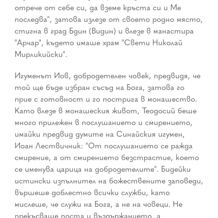
отрече от себе си, да вземе кръста си и Ме
последва", затова излезе от своето родно място,
стигна в град Бдин (Видин) и влезе в манастира
"Арчар", където имаше храм "Свети Николай
Мирликийски".
Игуменът Иов, добродетелен човек, предвидя, че
той ще бъде избран съсъд на Бога, затова го
прие с готовност и го пострига в монашество.
Като влезе в монашеския живот, Теодосий беше
много прилежен в послушанието и смирението,
имайки предвид думите на Синайския игумен,
Иоан Лествичник: "От послушанието се ражда
смирение, а от смирението безстрастие, което
се именува царица на добродетелите". Бидейки
истински изпълнител на божествените заповеди,
вършеше доблестно всички служби, като
мислеше, че служи на Бога, а не на човеци. Не
прекъсваше поста и въздържанието, а