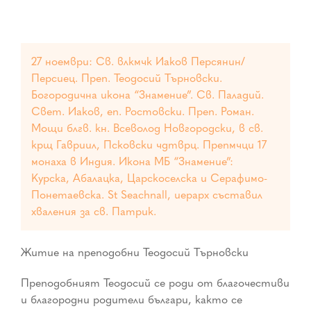
27 ноември: Св. влкмчк Иаков Персянин/
Персиец. Преп. Теодосий Търновски.
Богородична икона “Знамение”. Св. Паладий.
Свет. Иаков, еп. Ростовски. Преп. Роман.
Мощи блгв. кн. Всеволод Новгородски, в св.
крщ Гавриил, Псковски чдтврц. Препмчци 17
монаха в Индия. Икона МБ “Знамение”:
Курска, Абалацка, Царскоселска и Серафимо-
Понетаевска. St Seachnall, иерарх съставил
хваления за св. Патрик.
Житие на преподобни Теодосий Търновски
Преподобният Теодосий се роди от благочестиви
и благородни родители българи, както се