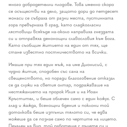
много добродетелни плодове. Това именно скоро
се осъществи на дело, защото дори до петдесет
монаси се събраха от разни места, пустинната
гора превърнаха в град, като сладкогласни
лястовици всякъде на-около направиха гнездата
си и отправяха денонощни славословия към Бога.
Като съобщим житието на един от тях, ще
стане известно постничеството на всички.
Имаше при тях един мъж, на име Дионисий, с
чудно житие, сподобен със сана на
свещенството, но поради благоговение отказал
се да служи на светия олтар, подражаваше на
нестяжанието на пророк Илия и на Иоан
Кръстител, и беше облечен само с един кожух. С
глад и жажда, всенощни бдения и поклони той
дотолкова беше изтънил тялото си, че едва
можеше да се познае само по чертите на лицето.
Печален на вид, той работеше с ръцете си и