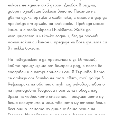
никога не ядеше хляб даром. Дълбок в разума,
добре познаваше Божественото Писание на
двата езика ­ гръцки и славянски, а имаше и дар да
превежда от гръцки на славянски. Преведе много
книги и с това украси Църквата. Живя до
четиридесет и няколко години, без да послаби
монашеския си канон и предаде на Бога душата си
в тежка болест.
Но невъзможно е да премълчим и за Евтимий,
който произлизаше от болярски род, а после бе
сподобен и с патриаршески сан в Търново. Като
се отказа от всичко на този свят, той дойде в
Кефаларската обител и тук под ръководството
на преподобни Теодосий постигна победа над
врага на човешкото спасение. Послушанието му
беше несмутимо и молитвеното му стоене беше
всенощно ­ самото му дишане беше пение на
Господа. На ребрата си не легна, корема си мъдро