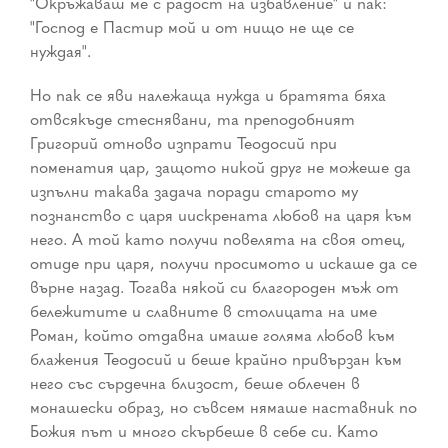
"Окръжаваш ме с радост на избавление" и пак:
"Господ е Пастир мой и от нищо не ще се
нуждая".
Но пак се яви належаща нужда и братята бяха
отвсякъде стеснявани, та преподобният
Григорий отново изпрати Теодосий при
поменатия цар, защото никой друг не можеше да
изпълни такава задача поради старото му
познанство с царя иискрената любов на царя към
него. А той като получи повелята на своя отец,
отиде при царя, получи просимото и искаше да се
върне назад. Тогава някой си благороден мъж от
бележитите и славните в столицата на име
Роман, който отдавна имаше голяма любов към
блажения Теодосий и беше крайно привързан към
него със сърдечна близост, беше облечен в
монашески образ, но съвсем нямаше наставник по
Божия път и много скърбеше в себе си. Като