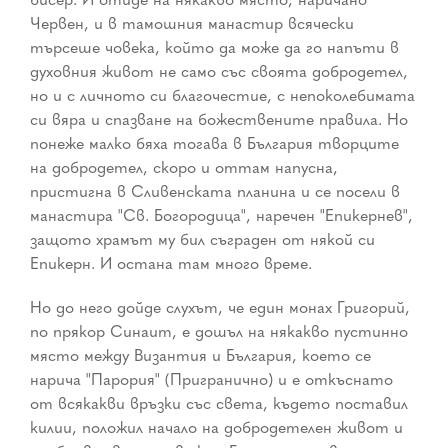
Червен, и в тамошния манастир всячески
търсеше човека, който да може да го напъти в
духовния живот не само със своята добродетел,
но и с личното си благочестие, с непоколебимата
си вяра и спазване на божествените правила. Но
понеже малко бяха тогава в България творците
на добродетел, скоро и оттам напусна,
пристигна в Сливенската планина и се посели в
манастира "Св. Богородица", наречен "Епикернев",
защото храмът му бил съграден от някой си
Епикерн. И остана там много време.
Но до него дойде слухът, че един монах Григорий,
по прякор Синаит, е дошъл на някакво пустинно
място между Византия и България, което се
нарича "Парория" (Пригранично) и е откъснато
от всякакви връзки със света, където поставил
килии, положил начало на добродетелен живот и