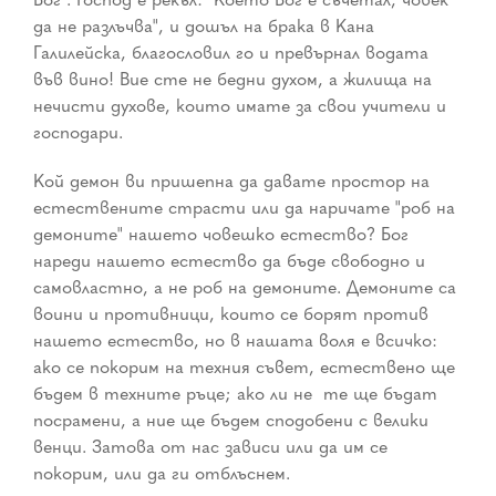
да не разлъчва", и дошъл на брака в Кана
Галилейска, благословил го и превърнал водата
във вино! Вие сте не бедни духом, а жилища на
нечисти духове, които имате за свои учители и
господари.
Кой демон ви пришепна да давате простор на
естествените страсти или да наричате "роб на
демоните" нашето човешко естество? Бог
нареди нашето естество да бъде свободно и
самовластно, а не роб на демоните. Демоните са
воини и противници, които се борят против
нашето естество, но в нашата воля е всичко:
ако се покорим на техния съвет, естествено ще
бъдем в техните ръце; ако ли не ­ те ще бъдат
посрамени, а ние ще бъдем сподобени с велики
венци. Затова от нас зависи или да им се
покорим, или да ги отблъснем.