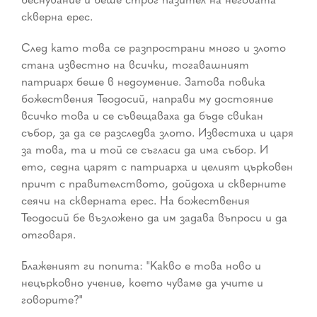
скверна ерес.
След като това се разпространи много и злото
стана известно на всички, тогавашният
патриарх беше в недоумение. Затова повика
божествения Теодосий, направи му достояние
всичко това и се съвещаваха да бъде свикан
събор, за да се разследва злото. Известиха и царя
за това, та и той се съгласи да има събор. И
ето, седна царят с патриарха и целият църковен
причт с правителството, дойдоха и скверните
сеячи на скверната ерес. На божествения
Теодосий бе възложено да им задава въпроси и да
отговаря.
Блаженият ги попита: "Какво е това ново и
нецърковно учение, което чуваме да учите и
говорите?"