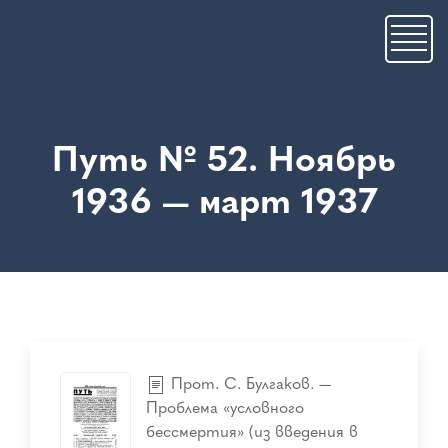
Skip
to
main
content
Путь № 52. Ноябрь
1936 — март 1937
Прот. С. Булгаков. —
Проблема «условного
бессмертия» (из введения в