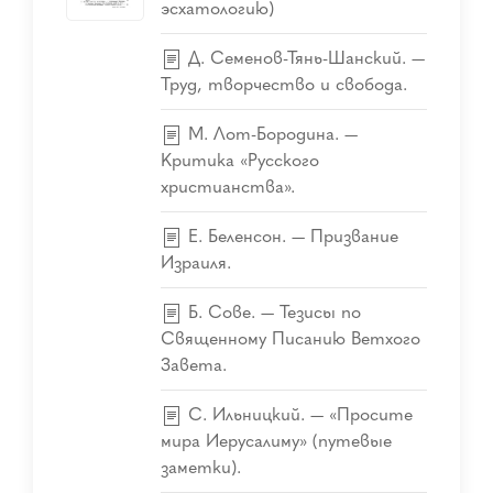
эсхатологию)
Д. Семенов-Тянь-Шанский. —
Труд, творчество и свобода.
М. Лот-Бородина. —
Критика «Русского
христианства».
Е. Беленсон. — Призвание
Израиля.
Б. Сове. — Тезисы по
Священному Писанию Ветхого
Завета.
С. Ильницкий. — «Просите
мира Иерусалиму» (путевые
заметки).