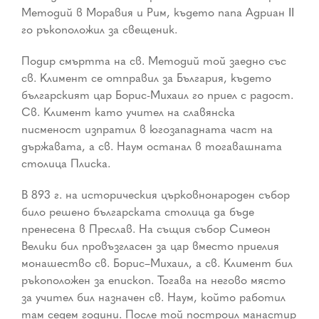
Методий в Моравия и Рим, където папа Адриан ІІ
го ръкоположил за свещеник.
Подир смъртта на св. Методий той заедно със
св. Климент се отправил за България, където
българският цар Борис-Михаил го приел с радост.
Св. Климент като учител на славянска
писменост изпратил в югозападната част на
държавата, а св. Наум останал в тогавашната
столица Плиска.
В 893 г. на историческия църковнонароден събор
било решено българската столица да бъде
пренесена в Преслав. На същия събор Симеон
Велики бил провъзгласен за цар вместо приелия
монашество св. Борис–Михаил, а св. Климент бил
ръкоположен за епископ. Тогава на негово място
за учител бил назначен св. Наум, който работил
там седем години. После той построил манастир