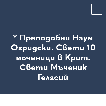
Skip
to
main
content
* Преподобни Наум
Охридски. Свети 10
мъченици в Крит.
Свети Мъченик
Геласий