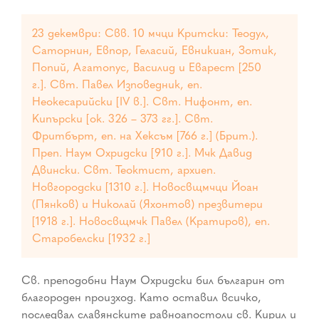
23 декември: Свв. 10 мчци Критски: Теодул,
Саторнин, Евпор, Геласий, Евникиан, Зотик,
Попий, Агатопус, Василид и Еварест [250
г.]. Свт. Павел Изповедник, еп.
Неокесарийски [IV в.]. Свт. Нифонт, еп.
Кипърски [ок. 326 – 373 гг.]. Свт.
Фритбърт, еп. на Хексъм [766 г.] (Брит.).
Преп. Наум Охридски [910 г.]. Мчк Давид
Двински. Свт. Теоктист, архиеп.
Новгородски [1310 г.]. Новосвщмчци Йоан
(Пянков) и Николай (Яхонтов) презвитери
[1918 г.]. Новосвщмчк Павел (Кратиров), еп.
Старобелски [1932 г.]
Св. преподобни Наум Охридски бил българин от
благороден произход. Като оставил всичко,
последвал славянските равноапостоли св. Кирил и