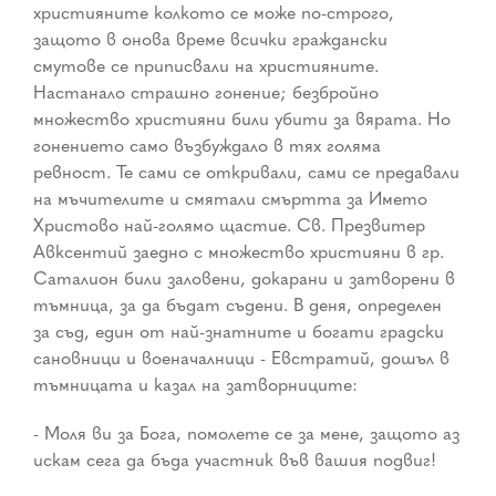
християните колкото се може по-строго,
защото в онова време всички граждански
смутове се приписвали на християните.
Настанало страшно гонение; безбройно
множество християни били убити за вярата. Но
гонението само възбуждало в тях голяма
ревност. Те сами се откривали, сами се предавали
на мъчителите и смятали смъртта за Името
Христово най-голямо щастие. Св. Презвитер
Авксентий заедно с множество християни в гр.
Саталион били заловени, докарани и затворени в
тъмница, за да бъдат съдени. В деня, определен
за съд, един от най-знатните и богати градски
сановници и военачалници - Евстратий, дошъл в
тъмницата и казал на затворниците:
- Моля ви за Бога, помолете се за мене, защото аз
искам сега да бъда участник във вашия подвиг!