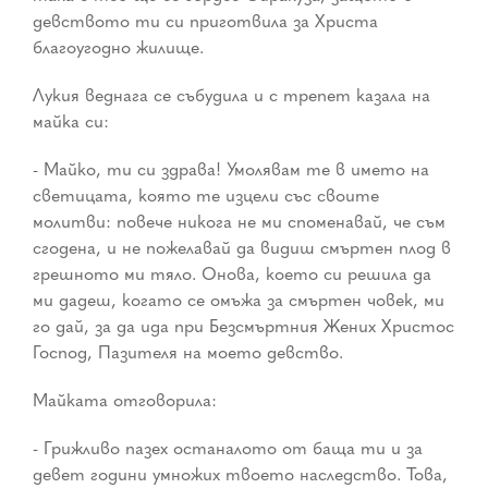
девството ти си приготвила за Христа
благоугодно жилище.
Лукия веднага се събудила и с трепет казала на
майка си:
- Майко, ти си здрава! Умолявам те в името на
светицата, която те изцели със своите
молитви: повече никога не ми споменавай, че съм
сгодена, и не пожелавай да видиш смъртен плод в
грешното ми тяло. Онова, което си решила да
ми дадеш, когато се омъжа за смъртен човек, ми
го дай, за да ида при Безсмъртния Жених Христос
Господ, Пазителя на моето девство.
Майката отговорила:
- Грижливо пазех останалото от баща ти и за
девет години умножих твоето наследство. Това,