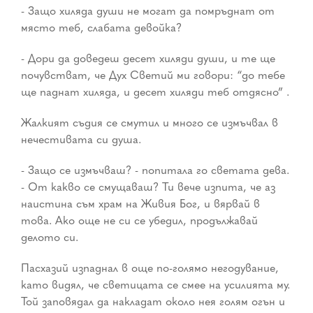
- Защо хиляда души не могат да помръднат от
място теб, слабата девойка?
- Дори да доведеш десет хиляди души, и те ще
почувстват, че Дух Светий ми говори: “до тебе
ще паднат хиляда, и десет хиляди теб отдясно” .
Жалкият съдия се смутил и много се измъчвал в
нечестивата си душа.
- Защо се измъчваш? - попитала го светата дева.
- От какво се смущаваш? Ти вече изпита, че аз
наистина съм храм на Живия Бог, и вярвай в
това. Ако още не си се убедил, продължавай
делото си.
Пасхазий изпаднал в още по-голямо негодувание,
като видял, че светицата се смее на усилията му.
Той заповядал да накладат около нея голям огън и