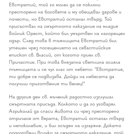
Евстратий, той го молел да се поклони
престорено на боговете и му обещавал дарове и
почести, но Евстратий останал твърд. Той
присъствал на смъртното наказание на младия
войник Орест, който бил умъртвен на нагорещен
одър. След това в тъмницата Евстратий бил
утешен чрез посещението на севастийския
епископ св. Власий, от когото приел св.
Причастие. При това внезапна светлина осияла
тъмницата и се чул глас от небето: "Евстратие,
ти добре се подвизава. Дойди на небесата да
получиш приготвения ти венец!"
На другия ден св. мъченик радостно изслушал
смъртната присъда. Колкото и да го уговарял
Агриколай да спаси живота си чрез престорено
отричане от вярата, Евстратий останал твърд
и непоколебим, и бил осъден на изгаряне. Докато
подготвяли всичко за смъртното наказание, той