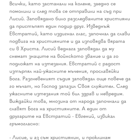
Всички, като застанали на колене, заедно се
помолили и след това се отправили на съд при
Лисий. Заповядано било разследваните християни
да пристъпят един подир друг. Изведнъж
Евстратий, като издигнал глас, започнал да слави
подвига на християните и да изповядва вярата
си в Христа. Лисий веднага заповядал да му
снемат знаците на войнското звание и да го
подложат на изтезания. Евстратий с радост
изтърпял най-ужасните мъчения, прославяйки
Бога. Разгневеният съдия заповядал още повече да
го мъчат, но Господ запазил Своя служител. След
ужасните изтезания той бил здрав и невредим.
Виждайки това, мнозина от народа започнали да
славят Бога на християните. А един от
другарите на Евстратий - Евгений, извикал
гръмогласно:
- Лисие, и аз съм християнин, и проклинам