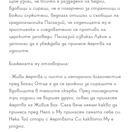
щом узнал, че всичко е раздадено на бедни,
вдовици и сираци, че е похарчено за странници и
Божии служители, веднага отишъл и съобщил на
градоначалника Пасхазий, че годеницата му е
християнка и следователно се противи на
царските заповеди. Пасхазий извикал Лукия и
започнал да я убеждава да принесе жертва на
идолите.
Блажената му отговорила:
- Жива жертва и чисто и непорочно благочестие
пред Богаи Отца е да се грижиш за сираците и
вдовиците в техните скърби. През последните
три години не вършех друго, освен да принасям
жертва на Живия Бог. Сега вече нямам какво да
принеса пред Него и Му принасям самата себе си.
Нека Той стори с жертвата Си каквото Му е
угодно.