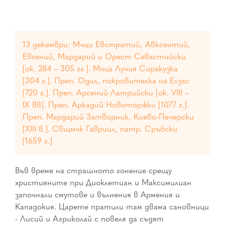
13 декември: Мчци Евстратий, Авксентий,
Евгений, Мардарий и Орест Севастийски
[ок. 284 – 305 гг.]. Мчца Лучия Сиракузка
[304 г.]. Преп. Одил, покровителка на Елзас
[720 г.]. Преп. Арсений Латрийски [ок. VIII –
ІХ вв]. Преп. Аркадий Новоторжки [1077 г.].
Преп. Мардарий Затворник, Киево-Печерски
[XIII в.]. Свщмчк Гавриил, патр. Сръбски
[1659 г.]
Във време на страшното гонение срещу
християните при Диоклетиан и Максимилиан
започнали смутове и вълнения в Армения и
Кападокия. Царете пратили там двама сановници
- Лисий и Агриколай с повеля да съдят