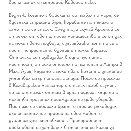
военачалник и патриций Кивериотски.
Веднъж, когато с войската си плавал по море, се
вдигнала страшна буря, корабите потънали и
само той се спасил. След този случай Арсений се
отрекъл от света, приел монашество и се отдал
на молитвени подвизи, изнурявайки плътта си с
пост, непрестанни бдения и тежки вериги.
Отначало се подвизавал в една пустинна
местност, а после отишъл на планината Латра в
Мала Азия, където с молитва и кръстно знамение
умъртвил смъртоносна аспида. После се преселил
в Келиварския манастир и станал негов игумен,
но се оттеглил оттам в една пещера, където с
молитва прогонил прииждащите диви зверове.
При него се събирали братя и той ги ръководел
със спасителния пример на своя живот и
душеполезни наставления. Преподобният
обикновено се затварял в тясната си килия за