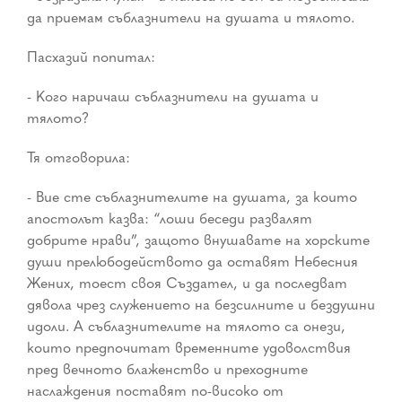
да приемам съблазнители на душата и тялото.
Пасхазий попитал:
- Кого наричаш съблазнители на душата и
тялото?
Тя отговорила:
- Вие сте съблазнителите на душата, за които
апостолът казва: “лоши беседи развалят
добрите нрави”, защото внушавате на хорските
души прелюбодейството да оставят Небесния
Жених, тоест своя Създател, и да последват
дявола чрез служението на безсилните и бездушни
идоли. А съблазнителите на тялото са онези,
които предпочитат временните удоволствия
пред вечното блаженство и преходните
наслаждения поставят по-високо от