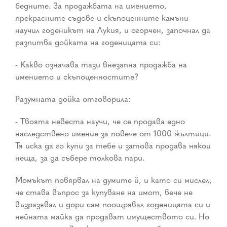
бедните. За продажбата на имението,
прекрасните съдове и скъпоценните камъни
научил годеникът на Лукия, и огорчен, започнал да
разпитва дойката на годеницата си:
- Какво означава тази внезапна продажба на
имението и скъпоценностите?
Разумната дойка отговорила:
- Твоята невеста научи, че се продава едно
наследствено имение за повече от 1000 жълтици.
Тя иска да го купи за тебе и затова продава някои
неща, за да събере толкова пари.
Момъкът повярвал на думите й, и като си мислел,
че става въпрос за купуване на имот, вече не
възразявал и дори сам поощрявал годеницата си и
нейната майка да продават имуществото си. Но