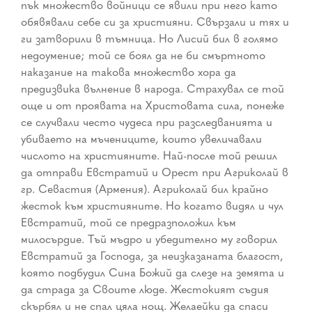
пък множество войници се явили при него като
обявявали себе си за християни. Свързали и тях и
ги затворили в тъмница. Но Лисий бил в голямо
недоумение; той се боял да не би смъртното
наказание на такова множество хора да
предизвика вълнение в народа. Страхувал се той
още и от проявата на Христовата сила, понеже
се случвали често чудеса при разследванията и
убиваето на мъчениците, които увеличавали
числото на християните. Най-после той решил
да отправи Евстратий и Орест при Агриколай в
гр. Севастия (Армения). Агриколай бил крайно
жесток към християните. Но когато видял и чул
Евстратий, той се предразположил към
милосърдие. Тъй мъдро и убедително му говорил
Евстратий за Господа, за неизказаната благост,
която подбудил Сина Божий да слезе на земята и
да страда за Своите люде. Жестокият съдия
скърбял и не спал цяла нощ. Желаейки да спаси