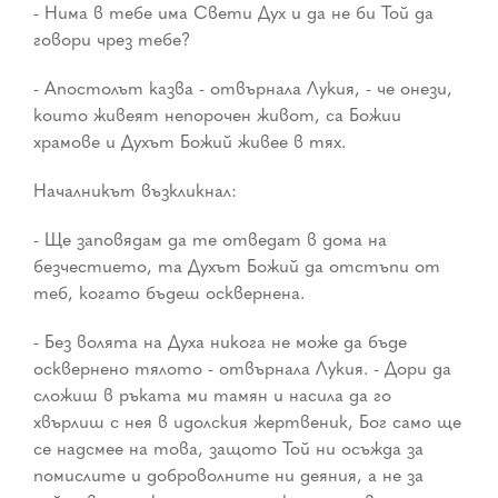
- Нима в тебе има Свети Дух и да не би Той да
говори чрез тебе?
- Апостолът казва - отвърнала Лукия, - че онези,
които живеят непорочен живот, са Божии
храмове и Духът Божий живее в тях.
Началникът възкликнал:
- Ще заповядам да те отведат в дома на
безчестието, та Духът Божий да отстъпи от
теб, когато бъдеш осквернена.
- Без волята на Духа никога не може да бъде
осквернено тялото - отвърнала Лукия. - Дори да
сложиш в ръката ми тамян и насила да го
хвърлиш с нея в идолския жертвеник, Бог само ще
се надсмее на това, защото Той ни осъжда за
помислите и доброволните ни деяния, а не за