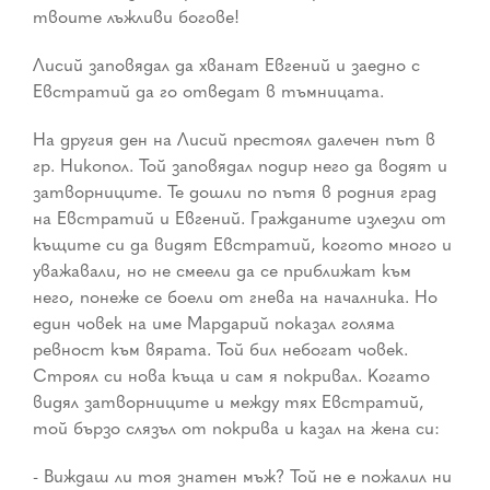
твоите лъжливи богове!
Лисий заповядал да хванат Евгений и заедно с
Евстратий да го отведат в тъмницата.
На другия ден на Лисий престоял далечен път в
гр. Никопол. Той заповядал подир него да водят и
затворниците. Те дошли по пътя в родния град
на Евстратий и Евгений. Гражданите излезли от
къщите си да видят Евстратий, когото много и
уважавали, но не смеели да се приближат към
него, понеже се боели от гнева на началника. Но
един човек на име Мардарий показал голяма
ревност към вярата. Той бил небогат човек.
Строял си нова къща и сам я покривал. Когато
видял затворниците и между тях Евстратий,
той бързо слязъл от покрива и казал на жена си:
- Виждаш ли тоя знатен мъж? Той не е пожалил ни