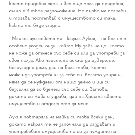
което придобих сама и все още мога да придобия,
също е в твое разположение. Но първо ме погреби
и тогава постъпвай с имуществото си така,
както ти бъде угодно.
- Майко, чуй съвета ми - казала Лукия, - на Бог не е
особено угоден онзи, който Му дава нещо, което
не може да отнесе със себе си или да употреби за
своя полза. Ако наистина искаш да извършиш
богоугодно дело, дай на Бога това, което
можешда употребиш за себе си. Когато умираш,
няма да се нуждаеш от нищо земно и ще си
безсилна да го вземеш със себе си. Затова,
докато си жива и здрава, дай на Христа своето
имущество и отделеното за мене.
Лукия повтаряла на майка си това всеки ден,
докато накрая те не започнали да раздават и
употребяват имуществото си за нуждите на