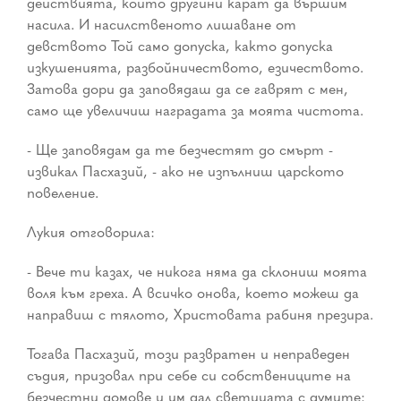
действията, които другини карат да вършим
насила. И насилственото лишаване от
девството Той само допуска, както допуска
изкушенията, разбойничеството, езичеството.
Затова дори да заповядаш да се гаврят с мен,
само ще увеличиш наградата за моята чистота.
- Ще заповядам да те безчестят до смърт -
извикал Пасхазий, - ако не изпълниш царското
повеление.
Лукия отговорила:
- Вече ти казах, че никога няма да склониш моята
воля към греха. А всичко онова, което можеш да
направиш с тялото, Христовата рабиня презира.
Тогава Пасхазий, този развратен и неправеден
съдия, призовал при себе си собствениците на
безчестни домове и им дал светицата с думите: