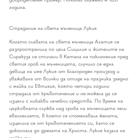
година.
Страдание на света мъченица Лукия
Когато славата на света мъченица Агатия се
разпространила по цяла Сицилия и жителите на
Сиракуза се стичали в Катана на поклонение пред
светия гроб на мъченицата, случило се една
девица на име Лукия от благороден произход и
уважавана от всички да отиде на празника заедно
с майка си Евтихия, която четири години
страдала от кръвотечение и не можела да се
изцели с никакви лечебни средства. По време на
църковната служба над гроба на мъченицата чели
евангелието, в което се споменавала жената,
изцелила се от кръвотечението си, като се
докоснала до дрехата на Христа. Лукия казала на
майка си: