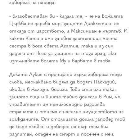
говорела на народа:
- Благовестявам ви - казала тя, - че на Божията
Църква се дарява мир, защото Диоклетиан се
отказа от царството, а Максимиан е мъртъв. И
както Катана има за своя застъпница моята
сестра в Бога света Агатия, така и аз съм
дадена от Него за защита на този град, ако
изпълнявате волята Му и вярвате в това.
Докато Лукия с пронизано гърло говорела тези
слова, неочаквано видяла да водят Пасхазий,
окован в железни вериги. Това станало така,
защото сицилийците тайно донесли в Рим, че
управителят им немилосърдно разорява
страната и отнема с насилие имуществото на
гражданите. От столицата дошла заповед той
да бъде окован и доведен на съд: там бил
разпитан, осъден на смърт и посечен с меч.