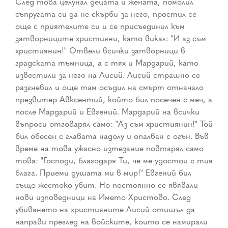
След това целунал децата и жената, помолил
съпругата си да не скърби за него, простил се
още с приятелите си и се присъединил към
затворниците християни, като викал: "И аз съм
християнин!" Отвели всички затворници в
градската тъмница, а с тях и Мардарий, като
известили за него на Лисий. Лисий страшно се
разгневил и още там осъдил на смърт отначало
презвитер Авксентий, който бил посечен с меч, а
после Мардарий и Евгений. Мардарий на всички
въпроси отговарял само: "Аз съм християнин!" Той
бил обесен с главата надолу и опалван с огън. Във
време на това ужасно изтезание повтарял само
това: "Господи, благодаря Ти, че ме удостои с тия
блага. Приеми душата ми в мир!" Евгений бил
също жестоко убит. Но постоянно се явявали
нови изповедници на Името Христово. След
убиването на християните Лисий отишъл да
направи преглед на войските, които се намирали