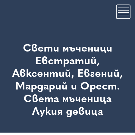
Skip
to
main
content
Свети мъченици
Евстратий,
Авксентий, Евгений,
Мардарий и Орест.
Света мъченица
Лукия девица