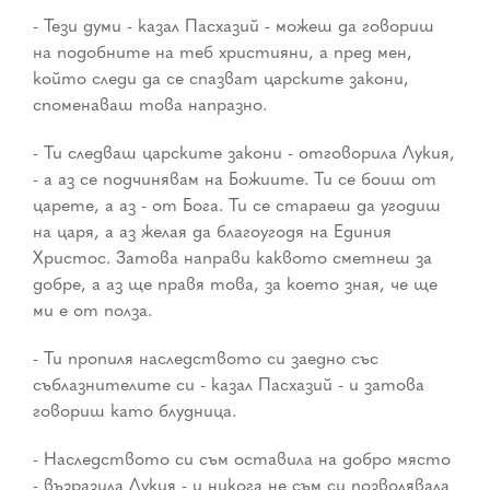
- Тези думи - казал Пасхазий - можеш да говориш
на подобните на теб християни, а пред мен,
който следи да се спазват царските закони,
споменаваш това напразно.
- Ти следваш царските закони - отговорила Лукия,
- а аз се подчинявам на Божиите. Ти се боиш от
царете, а аз - от Бога. Ти се стараеш да угодиш
на царя, а аз желая да благоугодя на Единия
Христос. Затова направи каквото сметнеш за
добре, а аз ще правя това, за което зная, че ще
ми е от полза.
- Ти пропиля наследството си заедно със
съблазнителите си - казал Пасхазий - и затова
говориш като блудница.
- Наследството си съм оставила на добро място
- възразила Лукия - и никога не съм си позволявала