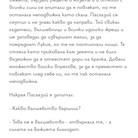
всички сили се опитали да я повлекат, но тя
останала неподвижна като скала. Пасхазий се
смутил и не знаел какво да направи. Той свикал
гадатели, вълшебници и всички идолски жреци и
им заповядал да извършат магии, за да
помръднат Лукия, но те не постигнали нищо. Тя
стояла като прикована към земята и не било
възможно да я отместят дори на крачка. Довели
множество волски впрягове, за да я преместят и
повлекат след себе си, но тя пак останала
неподвижна.
Накрая Пасхазий я запитал:
- Какво вълшебство вършиш?
- Това не е вълшебство - отвърнала тя, - а
силата на Божията благодат.