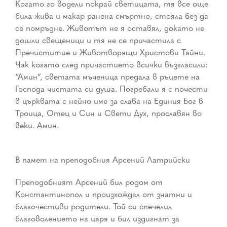
Когато го водели покрай светицата, тя все още
била жива и макар ранена смъртно, стояла без да
се помръдне. Животът не я оставял, докато не
дошли свещеници и тя не се причастила с
Пречиститие и Животворящи Христови Тайни.
Чак когато след причастието всички възгласили:
“Амин”, светата мъченица предала в ръцете на
Господа чистата си душа. Погребали я с почести
в църквата с нейно име за слава на Единия Бог в
Троица, Отец и Син и Свети Дух, прославян во
веки. Амин.
В памет на преподобния Арсений Латрийски
Преподобният Арсений бил родом от
Константинопол и произхождал от знатни и
благочестиви родители. Той си спечелил
благоволението на царя и бил издигнат за