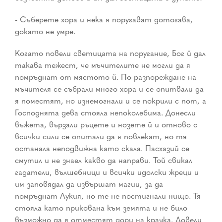
- Съберете хора и нека я поругават дотогава,
докато не умре.
Когато повели светицата на поругание, Бог й дал
такава тежест, че мъчителите не могли да я
помръднат от мястото й. По разпореждане на
мъчителя се събрали много хора и се опитвали да
я поместят, но изнемогнали и се покрили с пот, а
Господнята дева стояла непоколебима. Донесли
въжета, вързали ръцете и нозете й и отново с
всички сили се опитали да я повлекат, но тя
останала неподвижна като скала. Пасхазий се
смутил и не знаел какво да направи. Той свикал
гадатели, вълшебници и всички идолски жреци и
им заповядал да извършат магии, за да
помръднат Лукия, но те не постигнали нищо. Тя
стояла като прикована към земята и не било
възможно да я отместят дори на крачка. Довели