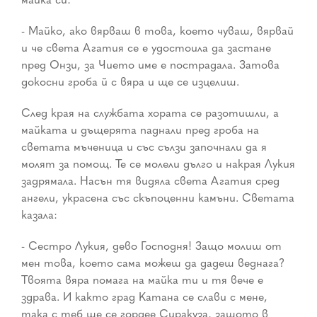
- Майко, ако вярваш в това, което чуваш, вярвай
и че света Агатия се е удостоила да застане
пред Онзи, за Чието име е пострадала. Затова
докосни гроба й с вяра и ще се изцелиш.
След края на службата хората се разотишли, а
майката и дъщерята паднали пред гроба на
светата мъченица и със сълзи започнали да я
молят за помощ. Те се молели дълго и накрая Лукия
задрямала. Насън тя видяла света Агатия сред
ангели, украсена със скъпоценни камъни. Светата
казала:
- Сестро Лукия, дево Господня! Защо молиш от
мен това, което сама можеш да дадеш веднага?
Твоята вяра помага на майка ти и тя вече е
здрава. И както град Катана се слави с мене,
така с теб ще се гордее Сиракуза, защото в