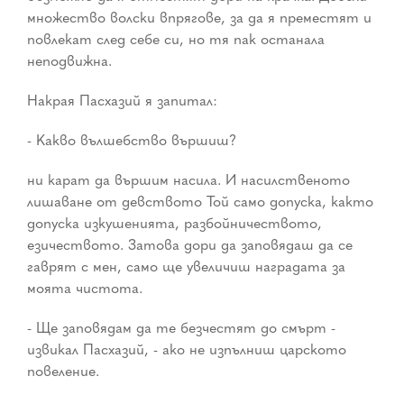
множество волски впрягове, за да я преместят и
повлекат след себе си, но тя пак останала
неподвижна.
Накрая Пасхазий я запитал:
- Какво вълшебство вършиш?
ни карат да вършим насила. И насилственото
лишаване от девството Той само допуска, както
допуска изкушенията, разбойничеството,
езичеството. Затова дори да заповядаш да се
гаврят с мен, само ще увеличиш наградата за
моята чистота.
- Ще заповядам да те безчестят до смърт -
извикал Пасхазий, - ако не изпълниш царското
повеление.