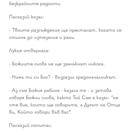
безкрайните радости.
Пасхазий казал:
- Твоите разсъждения ще престанат, когато се
стигне до изтезания и рани.
Лукия отвърнала:
- Божиите слова не ще замлъкнат никога.
- Нима ти си Бог? - възразил градоначалникът.
- Аз съм Божия рабиня - казала тя - и затова
говоря Божии слова, както Той Сам е казал: “не
сте вие, които ще говорите, а Духът на Отца
ви, Който говори във вас”.
Пасхазий попитал: