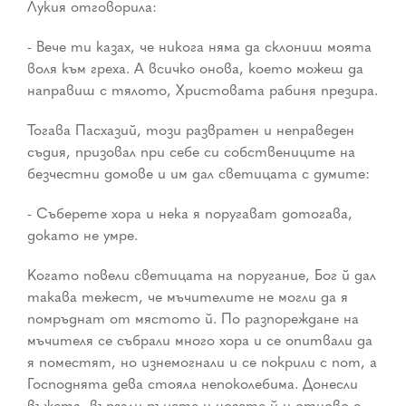
Лукия отговорила:
- Вече ти казах, че никога няма да склониш моята
воля към греха. А всичко онова, което можеш да
направиш с тялото, Христовата рабиня презира.
Тогава Пасхазий, този развратен и неправеден
съдия, призовал при себе си собствениците на
безчестни домове и им дал светицата с думите:
- Съберете хора и нека я поругават дотогава,
докато не умре.
Когато повели светицата на поругание, Бог й дал
такава тежест, че мъчителите не могли да я
помръднат от мястото й. По разпореждане на
мъчителя се събрали много хора и се опитвали да
я поместят, но изнемогнали и се покрили с пот, а
Господнята дева стояла непоколебима. Донесли
въжета, вързали ръцете и нозете й и отново с