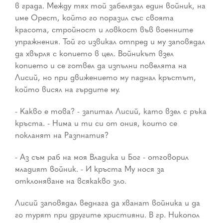
в града. Между тях той забелязал един войник, на
име Орест, който го поразил със своята
красота, стройност и ловкост във военните
упражнения. Той го извикал отпред и му заповядал
да хвърля с копието в цел. Войникът взел
копието и се готвел да изпълни повелята на
Лисий, но при движението му паднал кръстът,
който висял на гърдите му.
- Какво е това? - запитал Лисий, като взел с ръка
кръста. - Нима и ти си от ония, които се
покланят на Разпнатия?
- Аз съм раб на моя Владика и Бог - отговорил
младият войник. - И кръста Му нося за
отклоняване на всякакво зло.
Лисий заповядал веднага да хванат войника и да
го турят при другите християни. В гр. Никопол