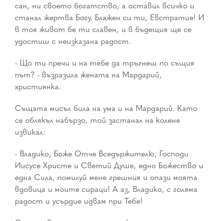
сан, ни своето богатство, а оставил всичко и
станал жертва Богу. Блажен си ти, Евстратие! И
в тоя живот бе ти славен, и в бъдещия ще се
удостиш с неизказана радост.
- Що ти пречи и на тебе да тръгнеш по същия
път? - възразила жената на Мардарий,
християнка.
Същата мисъл била на ума и на Мардарий. Като
се облякъл набързо, той застанал на колене
извикал:
- Владико, Боже Отче Вседържителю, Господи
Иисусе Христе и Светий Душе, едно Божество и
една Сила, помилуй мене грешния и опази моята
вдовица и моите сираци! А аз, Владико, с голяма
радост и усърдие идвам при Тебе!