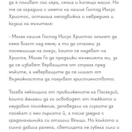
да я поливат със сяра, смола и кипящо масло. Но
тя се оградила с името на нашия Господ Иисус
Христос, останала неподвижна и невредима и
казала на мъчителя:
- Молех нашия Господ Иисус Христос огънят да
няма власт над мене, а ти да станеш за
посмешище на онези, които се надяват на
Христа. Молех Го да продължи мъченията ми, за
да се избавят вярващите от страха пред
мъките, а невярващите да се лишат от
възможността да похулват християнството.
Тогава неколцина от приближените на Пасхазий,
които желаели да го освободят от тежкото и
неудобно положение, заповядали на слугите да
посекат с меч гърлото й, а после заедно с
градоначалника си отишли вкъщи. Но колкото и
силно дабила ранена, светицата не губела сили и