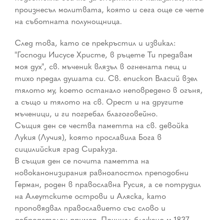
произнесъл молитвата, която и сега още се чете
на съботната полунощница.
След това, като се прекръстил и извикал:
"Господи Иисусе Христе, в ръцете Ти предавам
моя дух", св. мъченик влязъл в огнената пещ и
тихо предал душата си. Св. епископ Власий взел
тялото му, което останало неповредено в огъня,
а също и тялото на св. Орест и на другите
мъченици, и ги погребал благоговейно.
Същия ден се чества паметта на св. девойка
Лукия (Лучия), която прославила Бога в
сицилийския град Сиракуза.
В същия ден се почита паметта на
новоканонизирания равноапостол преподобни
Герман, роден в православна Русия, а се потрудил
на Алеутските острови и Аляска, като
проповядвал православието със слово и
добродетелен пример. Починал блажено м 1837