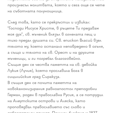
произнесъл молитвата, която и сега още се чете
на съботната полунощница.
След това, като се прекръстил и извикал:
"Господи Иисусе Христе, в ръцете Ти предавам
моя дух", св. мъченик влязъл в огнената пещ и
тихо предал душата си. Св. епископ Власий взел
тялото му, което останало неповредено в огъня,
а също и тялото на св. Орест и на другите
мъченици, и ги погребал благоговейно.
Същия ден се чества паметта на св. девойка
Лукия (Лучия), която прославила Бога в
сицилийския град Сиракуза.
В същия ден се почита паметта на
новоканонизирания равноапостол преподобни
Герман, роден в православна Русия, а се потрудил
на Алеутските острови и Аляска, като
проповядвал православието със слово и
добродетелен пример. Починал блажено м 1837