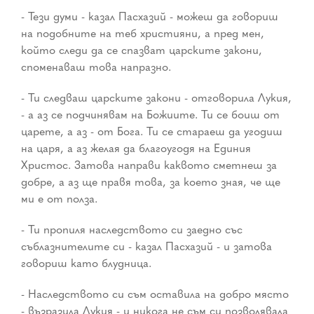
- Тези думи - казал Пасхазий - можеш да говориш
на подобните на теб християни, а пред мен,
който следи да се спазват царските закони,
споменаваш това напразно.
- Ти следваш царските закони - отговорила Лукия,
- а аз се подчинявам на Божиите. Ти се боиш от
царете, а аз - от Бога. Ти се стараеш да угодиш
на царя, а аз желая да благоугодя на Единия
Христос. Затова направи каквото сметнеш за
добре, а аз ще правя това, за което зная, че ще
ми е от полза.
- Ти пропиля наследството си заедно със
съблазнителите си - казал Пасхазий - и затова
говориш като блудница.
- Наследството си съм оставила на добро място
- възразила Лукия - и никога не съм си позволявала