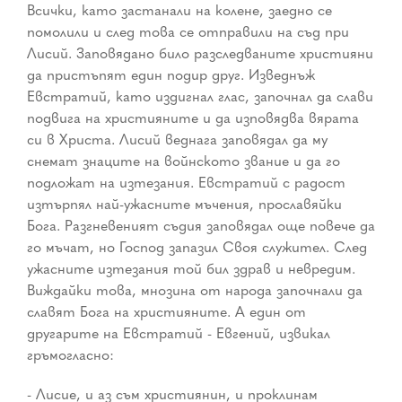
Всички, като застанали на колене, заедно се
помолили и след това се отправили на съд при
Лисий. Заповядано било разследваните християни
да пристъпят един подир друг. Изведнъж
Евстратий, като издигнал глас, започнал да слави
подвига на християните и да изповядва вярата
си в Христа. Лисий веднага заповядал да му
снемат знаците на войнското звание и да го
подложат на изтезания. Евстратий с радост
изтърпял най-ужасните мъчения, прославяйки
Бога. Разгневеният съдия заповядал още повече да
го мъчат, но Господ запазил Своя служител. След
ужасните изтезания той бил здрав и невредим.
Виждайки това, мнозина от народа започнали да
славят Бога на християните. А един от
другарите на Евстратий - Евгений, извикал
гръмогласно:
- Лисие, и аз съм християнин, и проклинам