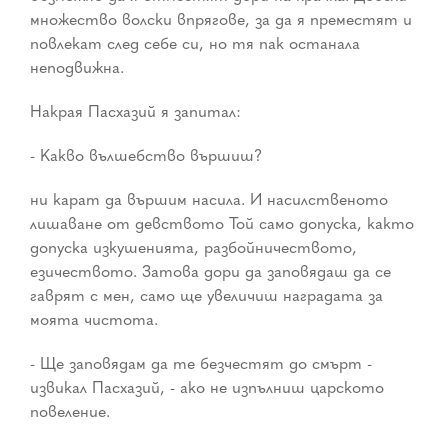
множество волски впрягове, за да я преместят и
повлекат след себе си, но тя пак останала
неподвижна.
Накрая Пасхазий я запитал:
- Какво вълшебство вършиш?
ни карат да вършим насила. И насилственото
лишаване от девството Той само допуска, както
допуска изкушенията, разбойничеството,
езичеството. Затова дори да заповядаш да се
гаврят с мен, само ще увеличиш наградата за
моята чистота.
- Ще заповядам да те безчестят до смърт -
извикал Пасхазий, - ако не изпълниш царското
повеление.