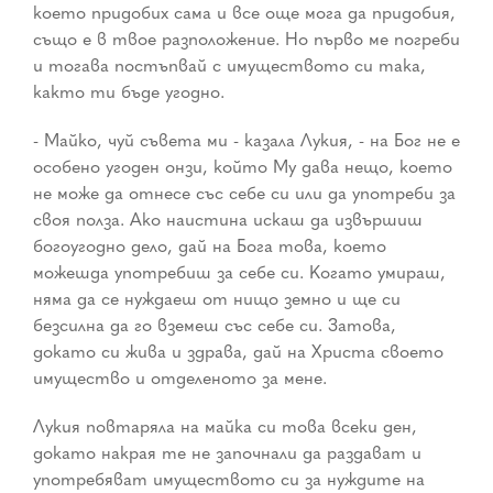
което придобих сама и все още мога да придобия,
също е в твое разположение. Но първо ме погреби
и тогава постъпвай с имуществото си така,
както ти бъде угодно.
- Майко, чуй съвета ми - казала Лукия, - на Бог не е
особено угоден онзи, който Му дава нещо, което
не може да отнесе със себе си или да употреби за
своя полза. Ако наистина искаш да извършиш
богоугодно дело, дай на Бога това, което
можешда употребиш за себе си. Когато умираш,
няма да се нуждаеш от нищо земно и ще си
безсилна да го вземеш със себе си. Затова,
докато си жива и здрава, дай на Христа своето
имущество и отделеното за мене.
Лукия повтаряла на майка си това всеки ден,
докато накрая те не започнали да раздават и
употребяват имуществото си за нуждите на