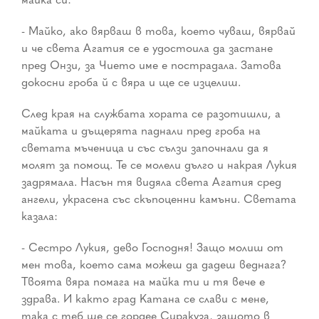
- Майко, ако вярваш в това, което чуваш, вярвай
и че света Агатия се е удостоила да застане
пред Онзи, за Чието име е пострадала. Затова
докосни гроба й с вяра и ще се изцелиш.
След края на службата хората се разотишли, а
майката и дъщерята паднали пред гроба на
светата мъченица и със сълзи започнали да я
молят за помощ. Те се молели дълго и накрая Лукия
задрямала. Насън тя видяла света Агатия сред
ангели, украсена със скъпоценни камъни. Светата
казала:
- Сестро Лукия, дево Господня! Защо молиш от
мен това, което сама можеш да дадеш веднага?
Твоята вяра помага на майка ти и тя вече е
здрава. И както град Катана се слави с мене,
така с теб ще се гордее Сиракуза, защото в