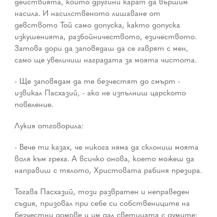
действията, които другини карат да вършим
насила. И насилственото лишаване от
девството Той само допуска, както допуска
изкушенията, разбойничеството, езичеството.
Затова дори да заповядаш да се гаврят с мен,
само ще увеличиш наградата за моята чистота.
- Ще заповядам да те безчестят до смърт -
извикал Пасхазий, - ако не изпълниш царското
повеление.
Лукия отговорила:
- Вече ти казах, че никога няма да склониш моята
воля към греха. А всичко онова, което можеш да
направиш с тялото, Христовата рабиня презира.
Тогава Пасхазий, този развратен и неправеден
съдия, призовал при себе си собствениците на
безчестни домове и им дал светицата с думите: