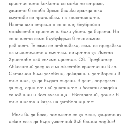
християните колкото се може по-строго,
защото в онова време всички граждански
смутове се приписвали на християните.
Настанало страшно гонение; безбройно
множество християни били убити за вярата. Но
гонението само възбуждало в тях голяма
ревност. Те сами се откривали, сами се предавали
на мъчителите и смятали смъртта за Името
Христово най-голямо щастие. Св. Презвитер
Авксентий заедно с множество християни в гр.
Саталион били заловени, докарани и затворени в
тъмница, за да бъдат съдени. В деня, определен
за съд, един от най-знатните и богати градски
сановници и военачалници - Евстратий, дошъл в
тъмницата и казал на затворниците:
- Моля ви за Бога, помолете се за мене, защото аз
искам сега да бъда участник във вашия подвиг!