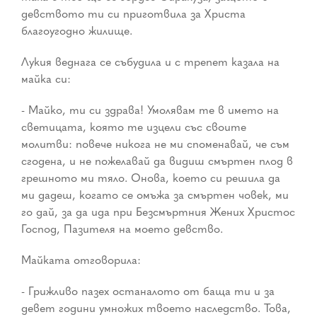
девството ти си приготвила за Христа
благоугодно жилище.
Лукия веднага се събудила и с трепет казала на
майка си:
- Майко, ти си здрава! Умолявам те в името на
светицата, която те изцели със своите
молитви: повече никога не ми споменавай, че съм
сгодена, и не пожелавай да видиш смъртен плод в
грешното ми тяло. Онова, което си решила да
ми дадеш, когато се омъжа за смъртен човек, ми
го дай, за да ида при Безсмъртния Жених Христос
Господ, Пазителя на моето девство.
Майката отговорила:
- Грижливо пазех останалото от баща ти и за
девет години умножих твоето наследство. Това,