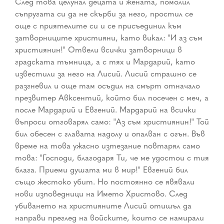
След това целунал децата и жената, помолил
съпругата си да не скърби за него, простил се
още с приятелите си и се присъединил към
затворниците християни, като викал: "И аз съм
християнин!" Отвели всички затворници в
градската тъмница, а с тях и Мардарий, като
известили за него на Лисий. Лисий страшно се
разгневил и още там осъдил на смърт отначало
презвитер Авксентий, който бил посечен с меч, а
после Мардарий и Евгений. Мардарий на всички
въпроси отговарял само: "Аз съм християнин!" Той
бил обесен с главата надолу и опалван с огън. Във
време на това ужасно изтезание повтарял само
това: "Господи, благодаря Ти, че ме удостои с тия
блага. Приеми душата ми в мир!" Евгений бил
също жестоко убит. Но постоянно се явявали
нови изповедници на Името Христово. След
убиването на християните Лисий отишъл да
направи преглед на войските, които се намирали