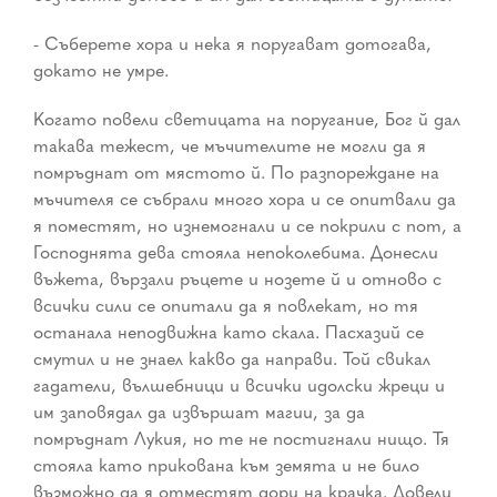
- Съберете хора и нека я поругават дотогава,
докато не умре.
Когато повели светицата на поругание, Бог й дал
такава тежест, че мъчителите не могли да я
помръднат от мястото й. По разпореждане на
мъчителя се събрали много хора и се опитвали да
я поместят, но изнемогнали и се покрили с пот, а
Господнята дева стояла непоколебима. Донесли
въжета, вързали ръцете и нозете й и отново с
всички сили се опитали да я повлекат, но тя
останала неподвижна като скала. Пасхазий се
смутил и не знаел какво да направи. Той свикал
гадатели, вълшебници и всички идолски жреци и
им заповядал да извършат магии, за да
помръднат Лукия, но те не постигнали нищо. Тя
стояла като прикована към земята и не било
възможно да я отместят дори на крачка. Довели