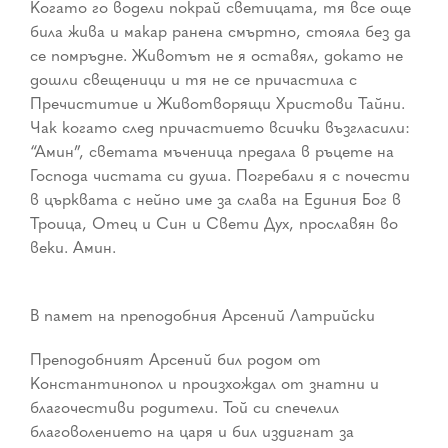
Когато го водели покрай светицата, тя все още
била жива и макар ранена смъртно, стояла без да
се помръдне. Животът не я оставял, докато не
дошли свещеници и тя не се причастила с
Пречиститие и Животворящи Христови Тайни.
Чак когато след причастието всички възгласили:
“Амин”, светата мъченица предала в ръцете на
Господа чистата си душа. Погребали я с почести
в църквата с нейно име за слава на Единия Бог в
Троица, Отец и Син и Свети Дух, прославян во
веки. Амин.
В памет на преподобния Арсений Латрийски
Преподобният Арсений бил родом от
Константинопол и произхождал от знатни и
благочестиви родители. Той си спечелил
благоволението на царя и бил издигнат за