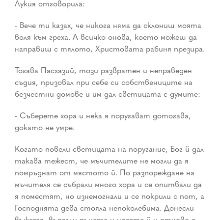
Лукия отговорила:
- Вече ти казах, че никога няма да склониш моята
воля към греха. А всичко онова, което можеш да
направиш с тялото, Христовата рабиня презира.
Тогава Пасхазий, този развратен и неправеден
съдия, призовал при себе си собствениците на
безчестни домове и им дал светицата с думите:
- Съберете хора и нека я поругават дотогава,
докато не умре.
Когато повели светицата на поругание, Бог й дал
такава тежест, че мъчителите не могли да я
помръднат от мястото й. По разпореждане на
мъчителя се събрали много хора и се опитвали да
я поместят, но изнемогнали и се покрили с пот, а
Господнята дева стояла непоколебима. Донесли
въжета, вързали ръцете и нозете й и отново с