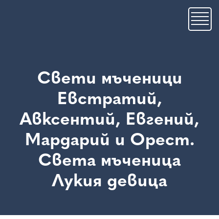
Премини
към
основното
съдържание
Свети мъченици
Евстратий,
Авксентий, Евгений,
Мардарий и Орест.
Света мъченица
Лукия девица