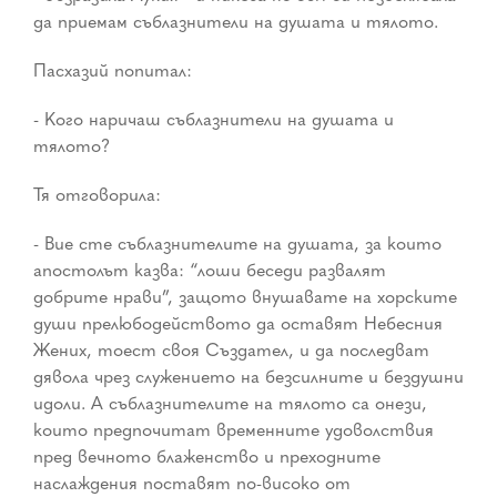
да приемам съблазнители на душата и тялото.
Пасхазий попитал:
- Кого наричаш съблазнители на душата и
тялото?
Тя отговорила:
- Вие сте съблазнителите на душата, за които
апостолът казва: “лоши беседи развалят
добрите нрави”, защото внушавате на хорските
души прелюбодейството да оставят Небесния
Жених, тоест своя Създател, и да последват
дявола чрез служението на безсилните и бездушни
идоли. А съблазнителите на тялото са онези,
които предпочитат временните удоволствия
пред вечното блаженство и преходните
наслаждения поставят по-високо от