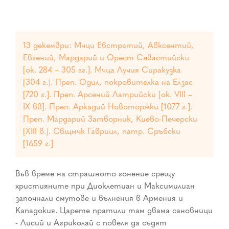
13 декември: Мчци Евстратий, Авксентий,
Евгений, Мардарий и Орест Севастийски
[ок. 284 – 305 гг.]. Мчца Лучия Сиракузка
[304 г.]. Преп. Одил, покровителка на Елзас
[720 г.]. Преп. Арсений Латрийски [ок. VIII –
ІХ вв]. Преп. Аркадий Новоторжки [1077 г.].
Преп. Мардарий Затворник, Киево-Печерски
[XIII в.]. Свщмчк Гавриил, патр. Сръбски
[1659 г.]
Във време на страшното гонение срещу
християните при Диоклетиан и Максимилиан
започнали смутове и вълнения в Армения и
Кападокия. Царете пратили там двама сановници
- Лисий и Агриколай с повеля да съдят