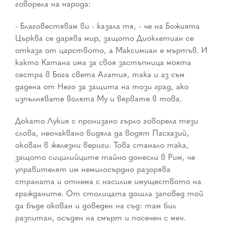
говорела на народа:
- Благовестявам ви - казала тя, - че на Божията
Църква се дарява мир, защото Диоклетиан се
отказа от царството, а Максимиан е мъртъв. И
както Катана има за своя застъпница моята
сестра в Бога света Агатия, така и аз съм
дадена от Него за защита на този град, ако
изпълнявате волята Му и вярвате в това.
Докато Лукия с пронизано гърло говорела тези
слова, неочаквано видяла да водят Пасхазий,
окован в железни вериги. Това станало така,
защото сицилийците тайно донесли в Рим, че
управителят им немилосърдно разорява
страната и отнема с насилие имуществото на
гражданите. От столицата дошла заповед той
да бъде окован и доведен на съд: там бил
разпитан, осъден на смърт и посечен с меч.