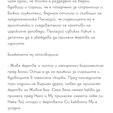
щом узнал, че всичко е раздадено на бедни,
вдовици и сираци, че е похарчено за странници и
Божии служители, веднага отишъл и съобщил на
градоначалника Пасхазий, че годеницата му е
християнка и следователно се противи на
царските заповеди. Пасхазий извикал Лукия и
започнал да я убеждава да принесе жертва на
идолите.
Блажената му отговорила:
- Жива жертва и чисто и непорочно благочестие
пред Богаи Отца е да се грижиш за сираците и
вдовиците в техните скърби. През последните
три години не вършех друго, освен да принасям
жертва на Живия Бог. Сега вече нямам какво да
принеса пред Него и Му принасям самата себе си.
Нека Той стори с жертвата Си каквото Му е
угодно.