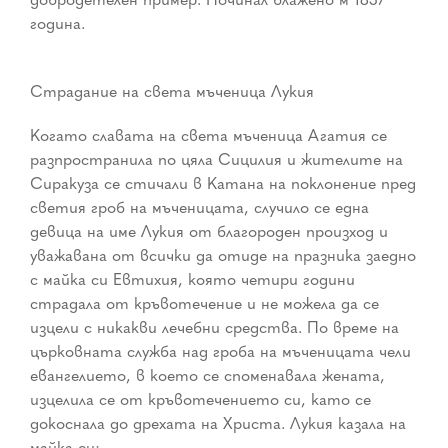
година.
Страдание на света мъченица Лукия
Когато славата на света мъченица Агатия се
разпространила по цяла Сицилия и жителите на
Сиракуза се стичали в Катана на поклонение пред
светия гроб на мъченицата, случило се една
девица на име Лукия от благороден произход и
уважавана от всички да отиде на празника заедно
с майка си Евтихия, която четири години
страдала от кръвотечение и не можела да се
изцели с никакви лечебни средства. По време на
църковната служба над гроба на мъченицата чели
евангелието, в което се споменавала жената,
изцелила се от кръвотечението си, като се
докоснала до дрехата на Христа. Лукия казала на
майка си: