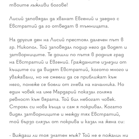
твоите лъжливи богове!
Лисий заповядал да хванат Евгений и заедно с
Евстратий да го отведат в тъмницата.
На другия ден на Лисий престоял далечен път в
гр. Никопол. Той заповядал подир него да водят и
затворниците. Те дошли по пътя в родния град
на Евстратий и Евгений. Гражданите излезли от
къщите си да видят Евстратий, когото много и
уважавали, но не смеели да се приближат към
него, понеже се боели от гнева на началника. Но
един човек на име Мардарий показал голяма
ревност към вярата. Той бил небогат човек.
Строял си нова къща и сам я покривал. Когато
видял затворниците и между тях Евстратий,
той бързо слязъл от покрива и казал на жена си:
- Виждаш ли тоя знатен мъж? Той не е пожалил ни