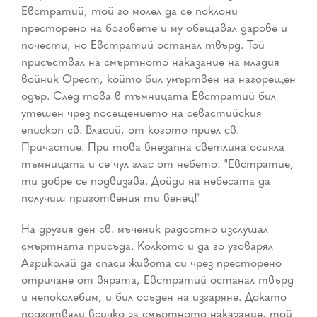
Евстратий, той го молел да се поклони
престорено на боговете и му обещавал дарове и
почести, но Евстратий останал твърд. Той
присъствал на смъртното наказание на младия
войник Орест, който бил умъртвен на нагорещен
одър. След това в тъмницата Евстратий бил
утешен чрез посещението на севастийския
епископ св. Власий, от когото приел св.
Причастие. При това внезапна светлина осияла
тъмницата и се чул глас от небето: "Евстратие,
ти добре се подвизава. Дойди на небесата да
получиш приготвения ти венец!"
На другия ден св. мъченик радостно изслушал
смъртната присъда. Колкото и да го уговарял
Агриколай да спаси живота си чрез престорено
отричане от вярата, Евстратий останал твърд
и непоколебим, и бил осъден на изгаряне. Докато
подготвяли всичко за смъртното наказание, той