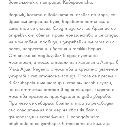
военачалник и патриций Кивериотски.
Веднъж, когато с войската си плавал по море, се
вдигнала страшна буря, корабите потънали и
само той се спасил. След този случай Арсений се
отрекъл от света, приел монашество и се отдал
на молитвени подвизи, изнурявайки плътта си с
пост, непрестанни бдения и тежки вериги.
Отначало се подвизавал в една пустинна
местност, а после отишъл на планината Латра в
Мала Азия, където с молитва и кръстно знамение
умъртвил смъртоносна аспида. После се преселил
в Келиварския манастир и станал негов игумен,
но се оттеглил оттам в една пещера, където с
молитва прогонил прииждащите диви зверове.
При него се събирали братя и той ги ръководел
със спасителния пример на своя живот и
душеполезни наставления. Преподобният
обикновено се затварял в тясната си килия за