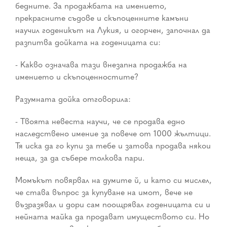
бедните. За продажбата на имението,
прекрасните съдове и скъпоценните камъни
научил годеникът на Лукия, и огорчен, започнал да
разпитва дойката на годеницата си:
- Какво означава тази внезапна продажба на
имението и скъпоценностите?
Разумната дойка отговорила:
- Твоята невеста научи, че се продава едно
наследствено имение за повече от 1000 жълтици.
Тя иска да го купи за тебе и затова продава някои
неща, за да събере толкова пари.
Момъкът повярвал на думите й, и като си мислел,
че става въпрос за купуване на имот, вече не
възразявал и дори сам поощрявал годеницата си и
нейната майка да продават имуществото си. Но