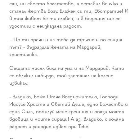
сан, ни своето богатство, а оставил всичко и
станал жертва Богу. Блажен си ти, Евстратие! И
в тоя живот бе ти славен, и в бъдещия ще се
удостиш с неизказана радост.
- Що ти пречи и на тебе да тръгнеш по същия
път? - възразила жената на Мардарий,
християнка.
Същата мисъл била на ума и на Мардарий. Като
се облякъл набързо, той застанал на колене
извикал:
- Владико, Боже Отче Вседържителю, Господи
Иисусе Христе и Светий Душе, едно Божество и
една Сила, помилуй мене грешния и опази моята
вдовица и моите сираци! А аз, Владико, с голяма
радост и усърдие идвам при Тебе!