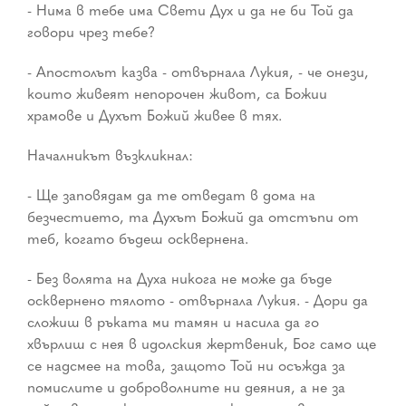
- Нима в тебе има Свети Дух и да не би Той да
говори чрез тебе?
- Апостолът казва - отвърнала Лукия, - че онези,
които живеят непорочен живот, са Божии
храмове и Духът Божий живее в тях.
Началникът възкликнал:
- Ще заповядам да те отведат в дома на
безчестието, та Духът Божий да отстъпи от
теб, когато бъдеш осквернена.
- Без волята на Духа никога не може да бъде
осквернено тялото - отвърнала Лукия. - Дори да
сложиш в ръката ми тамян и насила да го
хвърлиш с нея в идолския жертвеник, Бог само ще
се надсмее на това, защото Той ни осъжда за
помислите и доброволните ни деяния, а не за