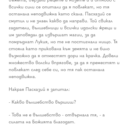
всички сили се опитали да я повлекат, но тя
останала неподвижна като скала. Пасхазий се
смутил и не знаел какво да направи. Той свикал
гадатели, вълшебници и всички идолски жреци и
им заповядал да извършат магии, за да
помръднат Лукия, но те не постигнали нищо. Тя
стояла като прикована към земята и не било
възможно да я отместят дори на крачка. Довели
множество волски впрягове, за да я преместят и
повлекат след себе си, но тя пак останала
неподвижна.
Накрая Пасхазий я запитал:
- Какво вълшебство вършиш?
- Това не е вълшебство - отвърнала тя, - а
силата на Божията благодат.