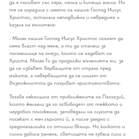
да я поливат със сяра, смола и кипящо масло. Но
тя се оградила с името на нашия Господ Иисус
Христос, останала неподвижна и невредима и
казала на мъчителя:
- Молех нашия Господ Иисус Христос огънят да
няма власт над мене, а ти да станеш за
посмешище на онези, които се надяват на
Христа. Молех Го да продължи мъченията ми, за
да се избавят вярващите от страха пред
мъките, а невярващите да се лишат от
възможността да похулват християнството.
Тогава неколцина от приближените на Пасхазий,
които желаели да го освободят от тежкото и
неудобно положение, заповядали на слугите да
посекат с меч гърлото й, а после заедно с
градоначалника си отишли вкъщи. Но колкото и
силно дабила ранена, светицата не губела сили и