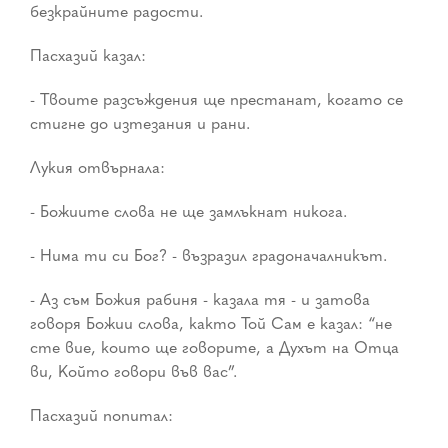
безкрайните радости.
Пасхазий казал:
- Твоите разсъждения ще престанат, когато се
стигне до изтезания и рани.
Лукия отвърнала:
- Божиите слова не ще замлъкнат никога.
- Нима ти си Бог? - възразил градоначалникът.
- Аз съм Божия рабиня - казала тя - и затова
говоря Божии слова, както Той Сам е казал: “не
сте вие, които ще говорите, а Духът на Отца
ви, Който говори във вас”.
Пасхазий попитал: