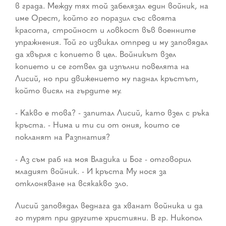
в града. Между тях той забелязал един войник, на
име Орест, който го поразил със своята
красота, стройност и ловкост във военните
упражнения. Той го извикал отпред и му заповядал
да хвърля с копието в цел. Войникът взел
копието и се готвел да изпълни повелята на
Лисий, но при движението му паднал кръстът,
който висял на гърдите му.
- Какво е това? - запитал Лисий, като взел с ръка
кръста. - Нима и ти си от ония, които се
покланят на Разпнатия?
- Аз съм раб на моя Владика и Бог - отговорил
младият войник. - И кръста Му нося за
отклоняване на всякакво зло.
Лисий заповядал веднага да хванат войника и да
го турят при другите християни. В гр. Никопол