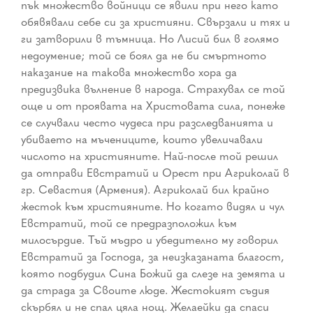
пък множество войници се явили при него като
обявявали себе си за християни. Свързали и тях и
ги затворили в тъмница. Но Лисий бил в голямо
недоумение; той се боял да не би смъртното
наказание на такова множество хора да
предизвика вълнение в народа. Страхувал се той
още и от проявата на Христовата сила, понеже
се случвали често чудеса при разследванията и
убиваето на мъчениците, които увеличавали
числото на християните. Най-после той решил
да отправи Евстратий и Орест при Агриколай в
гр. Севастия (Армения). Агриколай бил крайно
жесток към християните. Но когато видял и чул
Евстратий, той се предразположил към
милосърдие. Тъй мъдро и убедително му говорил
Евстратий за Господа, за неизказаната благост,
която подбудил Сина Божий да слезе на земята и
да страда за Своите люде. Жестокият съдия
скърбял и не спал цяла нощ. Желаейки да спаси