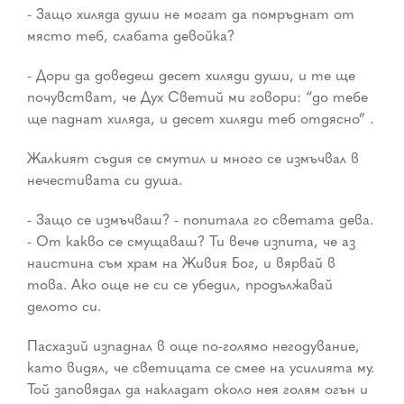
- Защо хиляда души не могат да помръднат от
място теб, слабата девойка?
- Дори да доведеш десет хиляди души, и те ще
почувстват, че Дух Светий ми говори: “до тебе
ще паднат хиляда, и десет хиляди теб отдясно” .
Жалкият съдия се смутил и много се измъчвал в
нечестивата си душа.
- Защо се измъчваш? - попитала го светата дева.
- От какво се смущаваш? Ти вече изпита, че аз
наистина съм храм на Живия Бог, и вярвай в
това. Ако още не си се убедил, продължавай
делото си.
Пасхазий изпаднал в още по-голямо негодувание,
като видял, че светицата се смее на усилията му.
Той заповядал да накладат около нея голям огън и