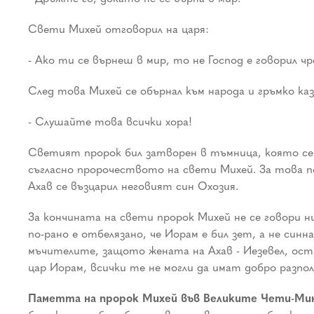
Свети Михей отговорил на царя:
- Ако ти се върнеш в мир, то не Господ е говорил чр
След това Михей се обърнал към народа и гръмко каз
- Слушайте това всички хора!
Светият пророк бил затворен в тъмница, която се 
съгласно пророчеството на свети Михей. За това под
Ахав се възцарил неговият син Охозия.
За кончината на свети пророк Михей не се говори н
по-рано е отбелязано, че Иорам е бил зет, а не син
мъчителите, защото жената на Ахав - Иезевел, ост
цар Иорам, всички те не могли да имат добро разпол
Паметта на пророк Михей във Великите Чети-Мин