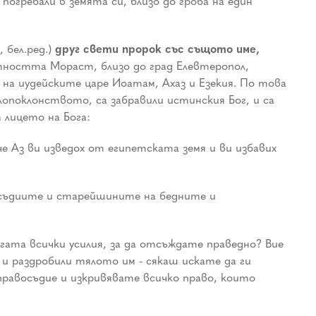
огребали в земята си, близо до гроба на един
, бел.ред.)
друг свети пророк със същото име,
тността Мораст, близо до град Елевтеропол,
на иудейските царе Иоатам, Ахаз и Езекия. По това
лопоклонството, са забравили истинския Бог, и са
 лицето на Бога:
че Аз ви изведох от египетската земя и ви избавих
 съдиите и старейшините на бедните и
ата всички усилия, за да отсъждате праведно? Вие
и раздробили тялото им - сякаш искате да ги
правосъдие и изкривявате всичко право, които