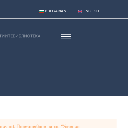
BULGARIAN
ENGLISH
ТИИТЕ
БИБЛИОТЕКА
дично). Построяване на хр. “Успение