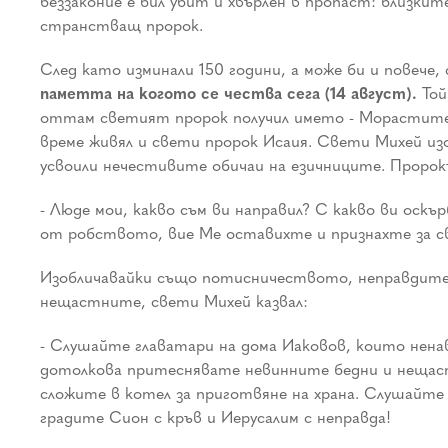
беззаконие е бил убит и хвърлен в пропаст: близкит
странстващ пророк.
След като изминали 150 години, а може би и повече, сл
паметта на когото се чества сега (14 август).
Той
оттам светият пророк получил името - Мораститец.
време живял и свети пророк Исаия. Свети Михей изо
усвоили нечестивите обичаи на езичниците. Пророк
- Люде мои, какво съм ви направил? С какво ви оскъ
от робството, вие Ме оставихте и признахте за св
Изобличавайки също потисничеството, неправдите
нещастните, свети Михей казвал:
- Слушайте главатари на дома Иаковов, които нена
дотолкова притеснявате невинните бедни и нещастн
сложите в котел за приготвяне на храна. Слушайте
градите Сион с кръв и Иерусалим с неправда!