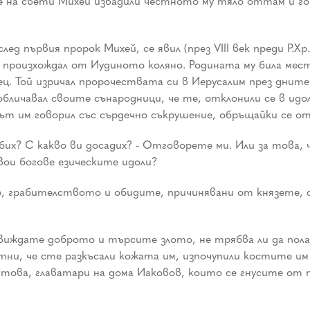
е на свети Михей извадили честното му тяло оттам и го п
ед първия пророк Михей, се явил (през VIII век преди Р.Хр.
 произхождал от Иудиното коляно. Родината му била мес
 Той изричал пророчествата си в Иерусалим през дните 
бличавал своите сънародници, че те, отклонили се в идо
ът им говорил със сърдечно съкрушение, обръщайки се от
рбих? С какво ви досадих? - Отговорете ми. Или за това, 
ои богове езическите идоли?
, грабителството и обидите, причинявани от князете,
виждате доброто и търсите злото, не трябва ли да полаг
и, че сте разкъсали кожата им, изпочупили костите им 
 това, главатари на дома Иаковов, които се гнусите от 