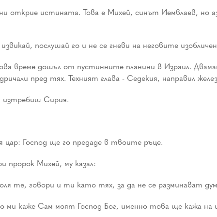
 ни открие истината. Това е Михей, синът Иемвлаев, но 
 извикай, послушай го и не се гневи на неговите изобличен
това време дошъл от пустинните планини в Израил. Двама
ичали пред тях. Техният глава - Седекия, направил железн
 и изтребиш Сирия.
 цар: Господ ще го предаде в твоите ръце.
 пророк Михей, му казал:
Моля те, говори и ти като тях, за да не се разминават д
то ми каже Сам моят Господ Бог, именно това ще кажа на 