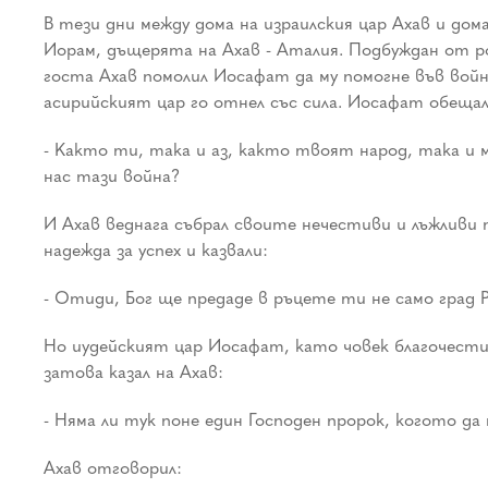
В тези дни между дома на израилския цар Ахав и дом
Иорам, дъщерята на Ахав - Аталия. Подбуждан от р
госта Ахав помолил Иосафат да му помогне във войн
асирийският цар го отнел със сила. Иосафат обещал 
- Както ти, така и аз, както твоят народ, така и м
нас тази война?
И Ахав веднага събрал своите нечестиви и лъжливи п
надежда за успех и казвали:
- Отиди, Бог ще предаде в ръцете ти не само град Р
Но иудейският цар Иосафат, като човек благочестив
затова казал на Ахав:
- Няма ли тук поне един Господен пророк, когото д
Ахав отговорил: