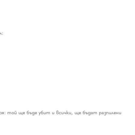
л:
ря: той ще бъде убит и всички, ще бъдат разпилени