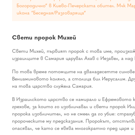
Богородично” в Киево-Печерската обител. Мчк Марк
икона “Беседная/Разговаряща”
Свети пророк Михей
Свети Михей, първият пророк с това име, произхожд
израилците в Самария царувал Ахав с Иезавел, а над
По това време потомците на дванадесетте синове на
Вениаминовото коляно, а столица бил Иерусалим. Дру
на това царство служела Самария.
В Израилското царство се намирало и Ефремовото ко
грехове, за които го изобличавал и свети пророк И
пророка изобличител, но не смеел да го убие: страх
пророческите му предсказания. Пророкът, отстъпвай
опасявал, че като се явява многократно пред царя и 