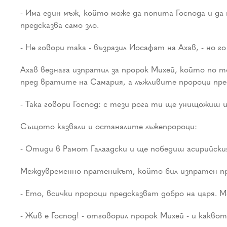
- Има един мъж, който може да попита Господа и да
предсказва само зло.
- Не говори така - възразил Иосафат на Ахав, - но го
Ахав веднага изпратил за пророк Михей, който по 
пред вратите на Самария, а лъжливите пророци предр
- Така говори Господ: с тези рога ти ще унищожиш
Същото казвали и останалите лъжепророци:
- Отиди в Рамот Галаадски и ще победиш асирийския
Междувременно пратеникът, който бил изпратен при
- Ето, всички пророци предсказват добро на царя. 
- Жив е Господ! - отговорил пророк Михей - и какво