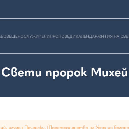
АВ
СВЕЩЕНОСЛУЖИТЕЛИ
ПРОПОВЕДИ
КАЛЕНДАР
ЖИТИЯ НА СВЕ
Свети пророк Михей
сий, игумен Печерски. (Предпразненство на Успение Богоро