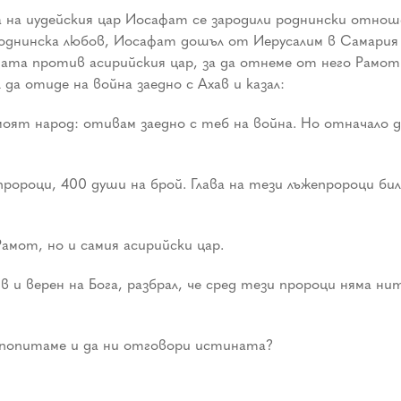
а на иудейския цар Иосафат се зародили роднински отноше
однинска любов, Иосафат дошъл от Иерусалим в Самария
ата против асирийския цар, за да отнеме от него Рамот Г
да отиде на война заедно с Ахав и казал:
оят народ: отивам заедно с теб на война. Но отначало да
ророци, 400 души на брой. Глава на тези лъжепророци бил
амот, но и самия асирийски цар.
 и верен на Бога, разбрал, че сред тези пророци няма ни
а попитаме и да ни отговори истината?