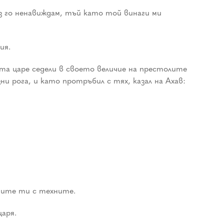
аз го ненавиждам, тъй като той винаги ми
ия.
та царе седели в своето величие на престолите
и рога, и като протръбил с тях, казал на Ахав:
умите ти с техните.
царя.