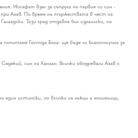
ния: Иосафат взел за съпруга на първия си син -
 при Ахав. По време на тържествата в чест на
алаадски. Този град отдавна бил израилски, но
 попитаме Господа Бога: ще бъде ли благополучна за
 Седекий, син на Ханаан. Всички ободрявали Ахав с
то един истински, но всички са лъжци и мошеници,