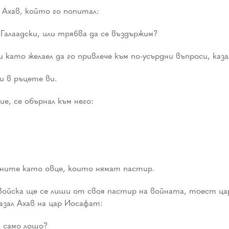
 Ахав, който го попитал:
Галаадски, или трябва да се въздържим?
 като желаел да го привлече към по-усърдни въпроси, каза
и в ръцете ви.
е, се обърнал към него:
.
анините като овце, които нямат пастир.
 войска ще се лиши от своя пастир на войната, тоест ца
азал Ахав на цар Иосафат:
а само лошо?