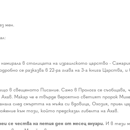
ез мен.
ал:
намирала в столицата на израилското царство - Самария
робно се разказва в 22-ра глава на 3-а книга Царства, и 
ищо в свещеното Писание. Само в Пролога се съобщава, ч
на Ахав. Макар че е твърде вероятно светият пророк Мих
анала след смъртта на мъжа си вдовица, Охозия, приел ц
ожение към този, който предсказал гибелта на Ахав.
еи се чества на петия ден от месец януари.
И в тези м