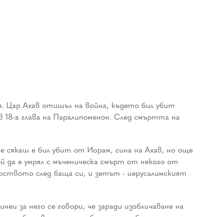
. Цар Ахав отишъл на война, където бил убит
в 18-а глава на Паралипоменон. След смъртта на
е сякаш е бил убит от Иорам, сина на Ахав, но още
ей да е умрял с мъченическа смърт от някого от
арството след баща си, и зетът - иерусалимският
инеи за него се говори, че заради изобличаване на