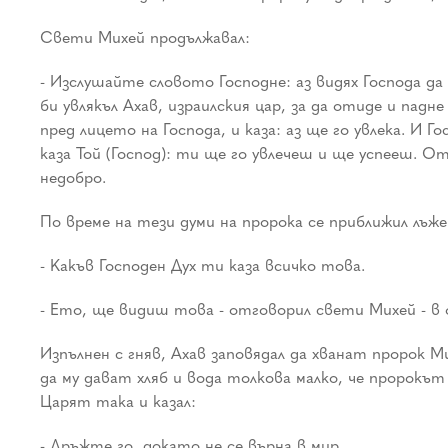
Свети Михей продължавал:
- Изслушайте словото Господне: аз видях Господа д
би увлякъл Ахав, израилския цар, за да отиде и падн
пред лицето на Господа, и каза: аз ще го увлека. И 
каза Той (Господ): ти ще го увлечеш и ще успееш. О
недобро.
По време на тези думи на пророка се приближил лъж
- Какъв Господен Дух ти каза всичко това.
- Ето, ще видиш това - отговорил свети Михей - в 
Изпълнен с гняв, Ахав заповядал да хванат пророк М
да му дават хляб и вода толкова малко, че пророкът
Царят така и казал:
- Дръжте го, докато не се върна в мир.