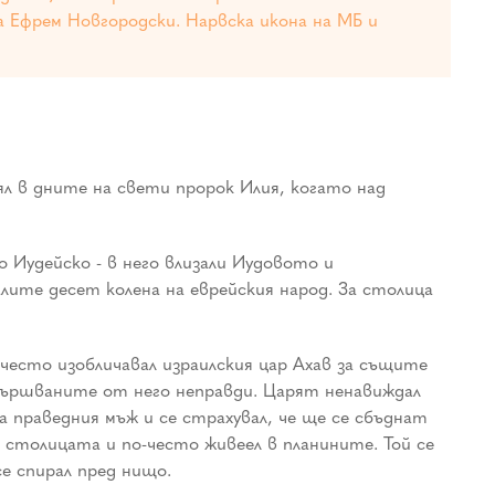
а Ефрем Новгородски. Нарвска икона на МБ и
л в дните на свети пророк Илия, когато над
 Иудейско - в него влизали Иудовото и
алите десет колена на еврейския народ. За столица
често изобличавал израилския цар Ахав за същите
извършваните от него неправди. Царят ненавиждал
а праведния мъж и се страхувал, че ще се сбъднат
 столицата и по-често живеел в планините. Той се
се спирал пред нищо.