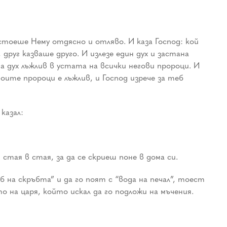
стоеше Нему отдясно и отляво. И каза Господ: кой
 друг казваше друго. И излезе един дух и застана
ъда дух лъжлив в устата на всички негови пророци. И
оите пророци е лъжлив, и Господ изрече за теб
казал:
тая в стая, за да се скриеш поне в дома си.
б на скръбта” и да го поят с “вода на печал”, тоест
о на царя, който искал да го подложи на мъчения.