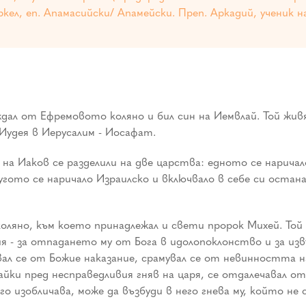
ел, еп. Апамасийски/ Апамейски. Преп. Аркадий, ученик н
ал от Ефремовото коляно и бил син на Иемвлай. Той живя
 Иудея в Иерусалим - Иосафат.
 Иаков се разделили на две царства: едното се наричало
гото се наричало Израилско и включвало в себе си остан
ляно, към което принадлежал и свети пророк Михей. Той 
лия - за отпадането му от Бога в идолопоклонство и за 
увал се от Божие наказание, срамувал се от невинността н
ки пред несправедливия гняв на царя, се отдалечавал от
го изобличава, може да възбуди в него гнева му, който не 