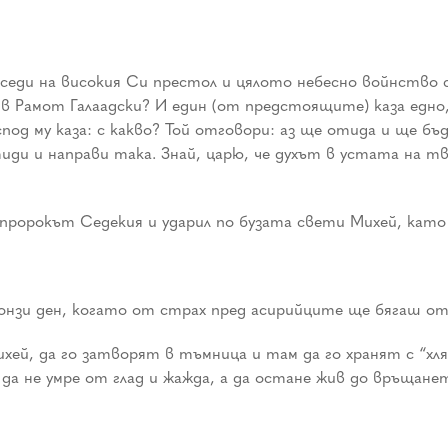
а седи на високия Си престол и цялото небесно войнство 
е в Рамот Галаадски? И един (от предстоящите) каза едно,
Господ му каза: с какво? Той отговори: аз ще отида и ще б
тиди и направи така. Знай, царю, че духът в устата на тв
епророкът Седекия и ударил по бузата свети Михей, като 
онзи ден, когато от страх пред асирийците ще бягаш от с
ихей, да го затворят в тъмница и там да го хранят с “хля
 да не умре от глад и жажда, а да остане жив до връщанет