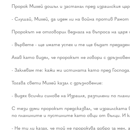
Пророк Михей дошъл и застанал пред израилския цар
- Слушай, Михей, да идем ли на война против Рамот 
Пророкът не отговорил веднага на въпроса на царя и
- Вървете - ще имате успех и те ще бъдат предаден
Ахав като видял, че пророкът не говори с дръзновени
- Заклевам те: кажи ми истината като пред Господа
Тогава свети Михей казал с дръзновение:
- Видях всички синове на Израиля, разпилени по пл
С тези думи пророкът предсказвал, че израилската
по планините и пустините като овци от вълци. И к
- Не ти ли казах, че той не пророкува добро за мен, 