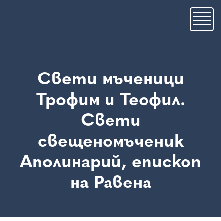
Skip
to
main
content
Свети мъченици
Трофим и Теофил.
Свети
свещеномъченик
Аполинарий, епископ
на Равена