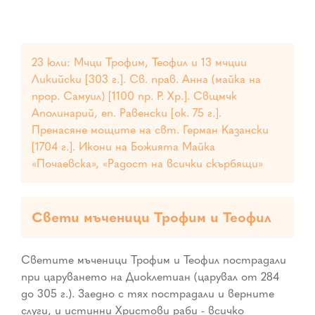
23 юли: Мчци Трофим, Теофил и 13 мчции
Ликийски [303 г.]. Св. прав. Анна (майка на
прор. Самуил) [1100 пр. Р. Хр.]. Свщмчк
Аполинарий, еп. Равенски [ок. 75 г.].
Пренасяне мощите на свт. Герман Казански
[1704 г.]. Икони на Божията Майка
«Почаевска», «Радост на всички скърбящи»
Свети мъченици Трофим и Теофил
Светите мъченици Трофим и Теофил пострадали
при царуването на Диоклетиан (царувал от 284
до 305 г.). Заедно с тях пострадали и верните
слуги, и истинни Христови раби - всичко