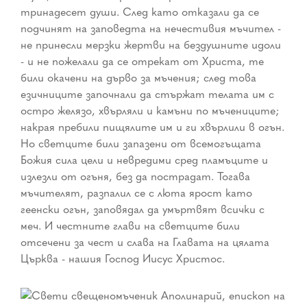
тринадесет души. След като отказали да се
подчинят на заповедта на нечестивия мъчител -
не принесли мерзки жертви на бездушните идоли
- и не пожелали да се отрекат от Христа, те
били окачени на дърво за мъчения; след това
езичниците започнали да стържат телата им с
остро желязо, хвърляли и камъни по мъчениците;
накрая пребили пищялите им и ги хвърлили в огън.
Но светците били запазени от всемогъщата
Божия сила цели и невредими сред пламъците и
излезли от огъня, без да пострадат. Тогава
мъчителят, разпалил се с люта ярост като
геенски огън, заповядал да умъртвят всички с
меч. И честните глави на светците били
отсечени за чест и слава на Главата на цялата
Църква - нашия Господ Иисус Христос.