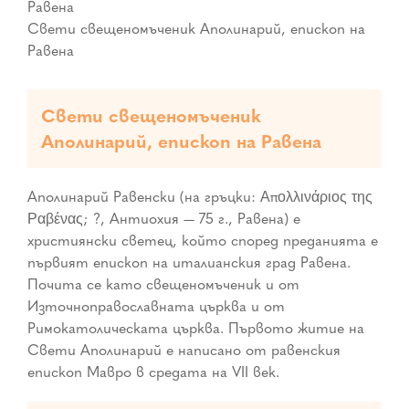
Свети свещеномъченик Аполинарий, епископ на
Равена
Свети свещеномъченик
Аполинарий, епископ на Равена
Аполинарий Равенски (на гръцки: Απολλινάριος της
Ραβένας; ?, Антиохия — 75 г., Равена) е
християнски светец, който според преданията е
първият епископ на италианския град Равена.
Почита се като свещеномъченик и от
Източноправославната църква и от
Римокатолическата църква. Първото житие на
Свети Аполинарий е написано от равенския
епископ Мавро в средата на VII век.