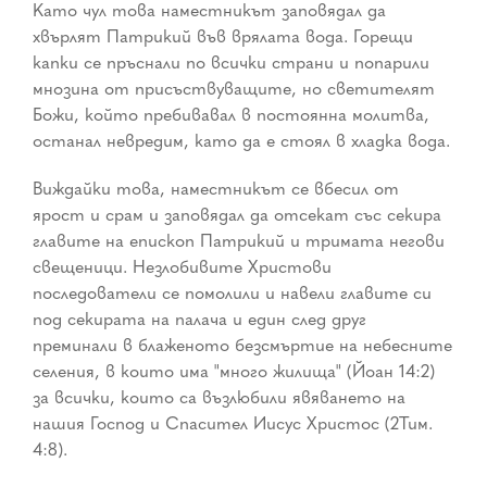
Като чул това наместникът заповядал да
хвърлят Патрикий във врялата вода. Горещи
капки се пръснали по всички страни и попарили
мнозина от присъствуващите, но светителят
Божи, който пребивавал в постоянна молитва,
останал невредим, като да е стоял в хладка вода.
Виждайки това, наместникът се вбесил от
ярост и срам и заповядал да отсекат със секира
главите на епископ Патрикий и тримата негови
свещеници. Незлобивите Христови
последователи се помолили и навели главите си
под секирата на палача и един след друг
преминали в блаженото безсмъртие на небесните
селения, в които има "много жилища" (Йоан 14:2)
за всички, които са възлюбили явяването на
нашия Господ и Спасител Иисус Христос (2Тим.
4:8).