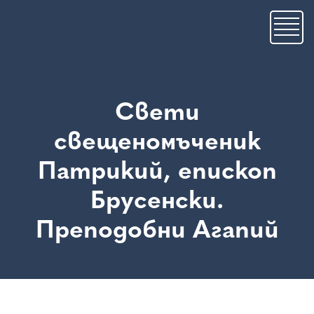
Skip
to
main
content
Свети
свещеномъченик
Патрикий, епископ
Брусенски.
Преподобни Агапий