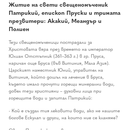
Житие на свети свещеномъченик
Патрикий, епископ Пруски и тримата
презвитери: Акакий, Меандър и
Полиен
Тези свещеномъченици пострадали за
Христовата вяра през времето на император
Юлиан Отстъпник (361–363 г.) в гр. Пруса,
наричан още Бруса (във Витиния, Мала Азия).
Царският наместник Юний, управител на
Витиния, който дошъл на лечение в Бруса,
където имало прочути горещи минерални води,
довел тези християни – духовни лица при
горещите води и запитал Патрикий:
- Кой е създал тия лековити води, ако не нашите
богове Ескулап и други, на които ние се кланяме?