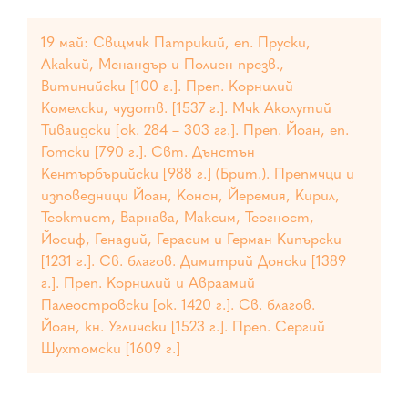
19 май: Свщмчк Патрикий, еп. Пруски,
Акакий, Менандър и Полиен презв.,
Витинийски [100 г.]. Преп. Корнилий
Комелски, чудотв. [1537 г.]. Мчк Аколутий
Тиваидски [ок. 284 – 303 гг.]. Преп. Йоан, еп.
Готски [790 г.]. Свт. Дънстън
Кентърбърийски [988 г.] (Брит.). Препмчци и
изповедници Йоан, Конон, Йеремия, Кирил,
Теоктист, Варнава, Максим, Теогност,
Йосиф, Генадий, Герасим и Герман Кипърски
[1231 г.]. Св. благов. Димитрий Донски [1389
г.]. Преп. Корнилий и Авраамий
Палеостровски [ок. 1420 г.]. Св. благов.
Йоан, кн. Угличски [1523 г.]. Преп. Сергий
Шухтомски [1609 г.]