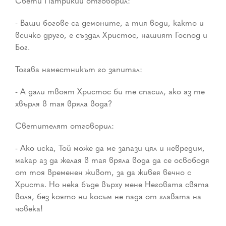
Свети Патрикий отговорил:
- Ваши богове са демоните, а тия води, както и
всичко друго, е създал Христос, нашият Господ и
Бог.
Тогава наместникът го запитал:
- А дали твоят Христос би те спасил, ако аз те
хвърля в тая вряла вода?
Светителят отговорил:
- Ако иска, Той може да ме запази цял и невредим,
макар аз да желая в тая вряла вода да се освободя
от тоя временен живот, за да живея вечно с
Христа. Но нека бъде върху мене Неговата свята
воля, без която ни косъм не пада от главата на
човека!