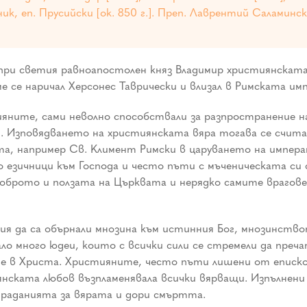
к, еп. Прусийски [ок. 850 г.]. Преп. Лаврентий Саламински
ри светия равноапостолен княз Владимир християнската в
 се наричал Херсонес Таврически и влизал в Римската имп
ните, сами неволно способствали за разпространение на
 Изповядването на християнската вяра тогава се считал
та, например Св. Климент Римски в царуването на императ
 езичници към Господа и често пъти с мъченическата си
доброто и ползата на Църквата и нерядко самите врагове
я да са обърнали мнозина към истинния Бог, мнозинств
ло много юдеи, които с всички сили се стремели да пре
те в Христа. Християните, често пъти лишени от еписко
ската любов възпламенявала всички вярващи. Изпълнени с
раданията за вярата и дори смъртта.