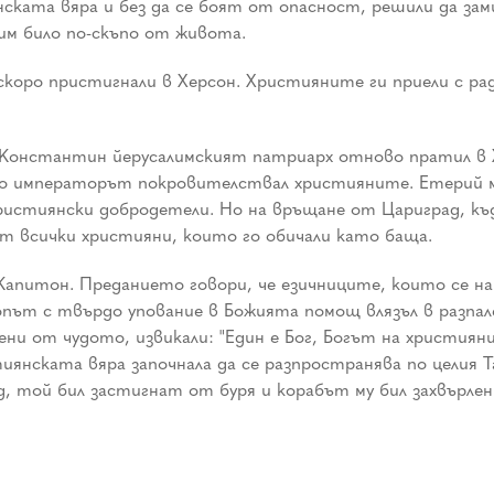
ската вяра и без да се боят от опасност, решили да зам
им било по-скъпо от живота.
скоро пристигнали в Херсон. Християните ги приели с ра
 Константин йерусалимският патриарх отново пратил в Х
но императорът покровителствал християните. Етерий м
ристиянски добродетели. Но на връщане от Цариград, къд
от всички християни, които го обичали като баща.
апитон. Преданието говори, че езичниците, които се нами
път с твърдо упование в Божията помощ влязъл в разпален
зени от чудото, извикали: "Един е Бог, Богът на христия
тиянската вяра започнала да се разпространява по целия 
ад, той бил застигнат от буря и корабът му бил захвърл