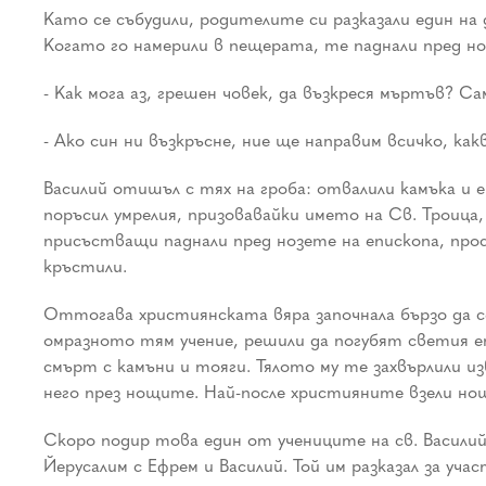
Като се събудили, родителите си разказали един на
Когато го намерили в пещерата, те паднали пред но
- Как мога аз, грешен човек, да възкреся мъртъв? С
- Ако син ни възкръсне, ние ще направим всичко, ка
Василий отишъл с тях на гроба: отвалили камъка и 
поръсил умрелия, призовавайки името на Св. Троица
присъстващи паднали пред нозете на епископа, прос
кръстили.
Оттогава християнската вяра започнала бързо да с
омразното тям учение, решили да погубят светия епис
смърт с камъни и тояги. Тялото му те захвърлили изв
него през нощите. Най-после християните взели нощ
Скоро подир това един от учениците на св. Васили
Йерусалим с Ефрем и Василий. Той им разказал за у