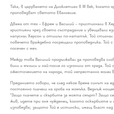
Така, в царуването на Диоклетиан в ІІІ век, когато
проповядват светото Евангелие.
Двама от тях – Ефрем и Василий – пристигнали в Хер
християни чрез своето състрадание и увещавали ез
напуснал Херсон и отишъл по-нататък. Той стигнал 
повечето враждебно посрещали проповедника. Той с 
посечен с меч.
Между това Василий продължавал да проповядва слово
били и мъчили и най-после го изгонили от града. То
ожесточението на народа, той непрестанно молел Б
Преданието говори, че след някое време синът на е
постоянно плачели на гроба на момъка. Веднъж нощем
"Защо плачете и скърбите за моята смърт? Защо се
жив, идете при оня чужденец, когото оскърбихте и 
изповядва; защото Той е истински, имащ власт над 