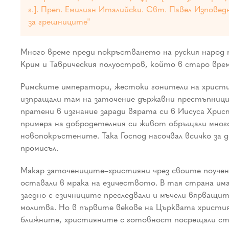
г.]. Преп. Емилиан Италийски. Свт. Павел Изповедни
за грешниците"
Много време преди покръстването на руския народ п
Крим и Таврическия полуостров, който в старо време
Римските императори, жестоки гонители на христия
изпращали там на заточение държавни престъпници.
пратени в изгнание заради вярата си в Иисуса Хрис
примера на добродетелния си живот обръщали много
новопокръстените. Така Господ насочвал всичко за 
промисъл.
Макар заточениците–християни чрез своите поучени
оставали в мрака на езичеството. В тая страна има
заедно с езичниците преследвали и мъчели вярващи
молитва. Но в първите векове на Църквата християн
ближните, християните с готовност посрещали ст