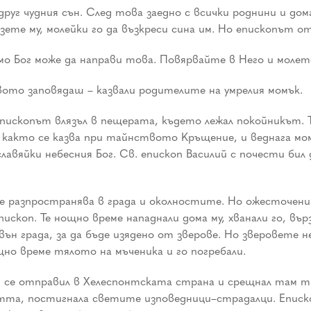
 друг чудния сън. След това заедно с всички роднини и д
зете му, молейки го да възкреси сина им. Но епископът о
амо Бог може да направи това. Повярвайте в Него и молет
квото заповядаш – казвали родителите на умрелия момък.
епископът влязъл в пещерата, където лежал покойникът. Т
, както се казва при тайнството Кръщение, и веднага мом
лавяйки небесния Бог. Св. епископ Василий с почести бил
е разпространява в града и околностите. Но ожесточенит
коп. Те нощно време нападнали дома му, хванали го, върза
ън града, за да бъде изядено от зверове. Но зверовете не
но време тялото на мъченика и го погребали.
й се отправил в Хелеспонтската страна и срещнал там т
частта, постигнала светите изповедници–страдалци. Епис