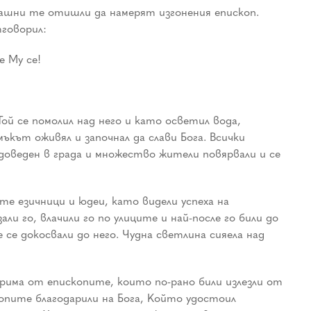
омашни те отишли да намерят изгонения епископ.
тговорил:
е Му се!
ой се помолил над него и като осветил вода,
ъкът оживял и започнал да слави Бога. Всички
 доведен в града и множество жители повярвали и се
е езичници и юдеи, като видели успеха на
ли го, влачили го по улиците и най-после го били до
 се докосвали до него. Чудна светлина сияела над
рима от епископите, които по-рано били излезли от
копите благодарили на Бога, Който удостоил