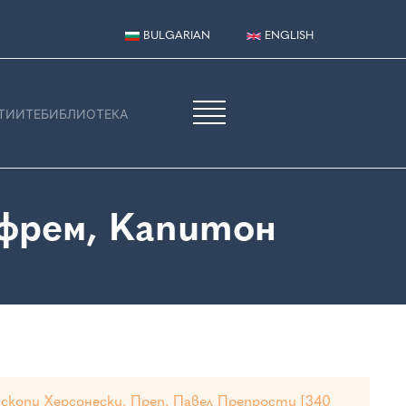
BULGARIAN
ENGLISH
ТИИТЕ
БИБЛИОТЕКА
фрем, Капитон
епископи Херсонески. Преп. Павел Препрости [340