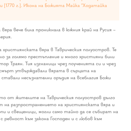
 [1770 г.].
Икона на Божията Майка "Ходатайка
яра вече била проникнала в южния край на Русия –
ерия.
 християнската вяра в Таврическия полуостров. Те
о за голямо престъпление и много християни били
ор Траян. Тия изгнаници чрез поученията си и чрез
 смърт утвърждавали вярата в сърцата на
 ставали несъзнателни оръдия на всеблагия Божи
ото от жителите на Таврическия полуостров дълго
чат на разпространението на християнската вяра и
пи и свещеници, могли само тайно да се събират на
 ревност към закона Господен и с любов към