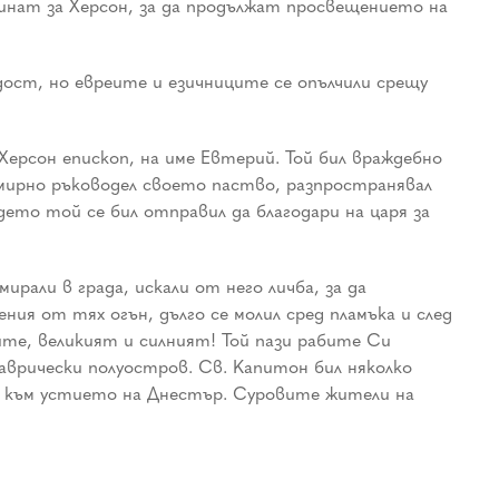
инат за Херсон, за да продължат просвещението на
дост, но евреите и езичниците се опълчили срещу
ерсон епископ, на име Евтерий. Той бил враждебно
ирно ръководел своето паство, разпространявал
ето той се бил отправил да благодари на царя за
рали в града, искали от него личба, за да
ия от тях огън, дълго се молил сред пламъка и след
ните, великият и силният! Той пази рабите Си
Таврически полуостров. Св. Капитон бил няколко
ен към устието на Днестър. Суровите жители на