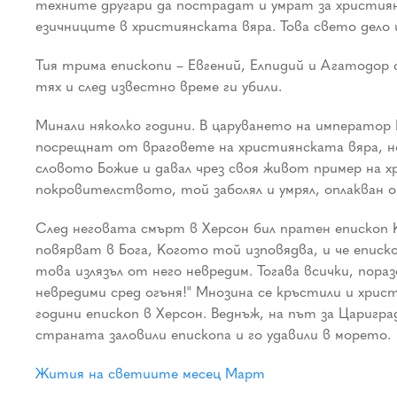
техните другари да пострадат и умрат за християн
езичниците в християнската вяра. Това свето дело 
Тия трима епископи – Евгений, Елпидий и Агатодор 
тях и след известно време ги убили.
Минали няколко години. В царуването на император
посрещнат от враговете на християнската вяра, 
словото Божие и давал чрез своя живот пример на х
покровителството, той заболял и умрял, оплакван 
След неговата смърт в Херсон бил пратен епископ К
повярват в Бога, Когото той изповядва, и че еписко
това излязъл от него невредим. Тогава всички, пора
невредими сред огъня!" Мнозина се кръстили и хрис
години епископ в Херсон. Веднъж, на път за Царигр
страната заловили епископа и го удавили в морето.
Жития на светиите месец Март