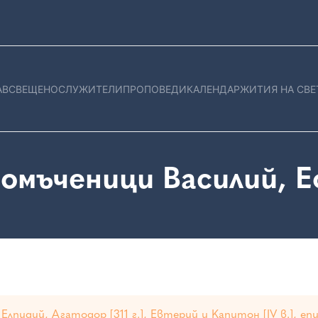
АВ
СВЕЩЕНОСЛУЖИТЕЛИ
ПРОПОВЕДИ
КАЛЕНДАР
ЖИТИЯ НА СВЕ
омъченици Василий, Е
 Елпидий, Агатодор [311 г.], Евтерий и Капитон [IV в.], 