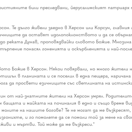
 християните били преследвани, йерусалимският патриарх 
сон. Те дълго живели заедно в Херсон или Корсун, главни
ичниците да оставят идолопоклонството и да се обърна
до реката Дунав, проповядвайки словото Божие. Мнозина с
търпение понасял гоненията и оскърбленията и най-после
то Божие в Херсон. Някои повярвали, но много жители на 
й отишъл в планината и се поселил в една пещера, нарича
ога да просвети езичниците със светлината на истинск
дин от най-знатните жители на Херсон умрял. Родителите
 бащата и майката на починалия в едно и също време видел
 молите на нашите богове? Те не могат да ме възкресят
изгонихте, и го помолете да се помоли той за мене на св
живи и мъртви. Той може да ме възкреси."