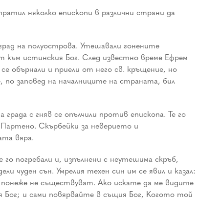
пратил няколко епископи в различни страни да
я град на полуострова. Утешавали гонените
т към истинския Бог. След известно време Ефрем
е обърнали и приели от него св. кръщение, но
, по заповед на началниците на страната, бил
града с гняв се опълчили против епископа. Те го
на Партено. Скърбейки за неверието и
ата вяра.
 го погребали и, изпълнени с неутешима скръб,
и чуден сън. Умрелия техен син им се явил и казал:
, понеже не съществуват. Ако искате да ме видите
оя Бог; и сами повярвайте в същия Бог, Когото той