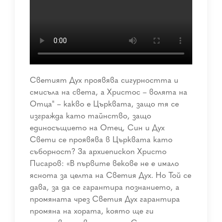
Светият Дух проявява сигурността и
смисъла на света, а Христос – волята на
Отца" – какво е Църквата, защо тя се
изгражда като тайнство, защо
единосъщието на Отец, Син и Дух
Свети се проявява в Църквата като
съборност? За архиепископ Христо
Писаров: «В първите векове не е имало
яснота за целта на Светия Дух. Но Той се
дава, за да се гарантира познанието, а
промяната чрез Светия Дух гарантира
промяна на хората, която ще ги