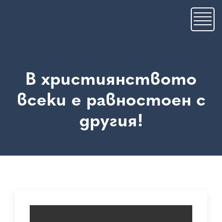
Skip
to
main
content
В християнството
всеки е равностоен с
другия!