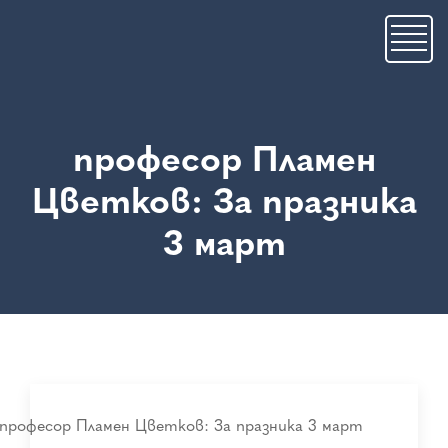
Skip
to
main
content
професор Пламен
Цветков: За празника
3 март
професор Пламен Цветков: За празника 3 март