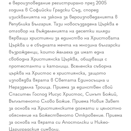
е вероизповедание регистрирано през 2005
година в Софийски Градски Съд, според
изискванията на закона за вероизповеданията в
Република България. Тази новосъздадена Църква е
отговор на въжделенията на десетки хиляди
вярващи християни за единство на Христовата
Църква и е сбъдната мечта на мнозина български
възрожденци, които желаеха да имат една
свободна Християнска Църква, общуваща с
протестанти и католици. Вселенска съборна
църква на Христос е християнска, защото
изповядва вярата в Светата Единосъщна и
Неразделна Троица. Приема за единствен свой
Спасител Господ Иисус Христос, Синът Божий,
Въплътеното Слово Божие. Приема Новия Завет
за основа на Християнските догмати и цялостно
обяснение на Божественото Откровение. Приема
за основа на вярата си Апостолски и Никео-
Цариградския символи.