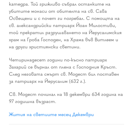
катедра. Той грижливо събрал останките на
убитите монаси от обителта на св. Сава
Освещени и с почет ги погребал. С помощта на
св. александрийски патриарх Йоан Милостиви,
той прекратил разрушаването на Йерусалимския
храм на Гроба Господен, на Храма във Витлеем и
на други християнски светини.
Четиринадесет години по-късно патриарх
Захарий се върнал от плена с Господния Кръст.
След неговата смърт св. Модест бил поставен
за патриарх на Йерусалим (632 г.).
Св. Модест починал на 18 декември 634 година на
97 годишна възраст.
Жития на светиите месец Декември