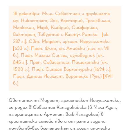
18 декември: Мчци Севастиан и дружината
му: Никострат, Зоя, Касторий, Транквилин,
Маркелин, Марк, Клавдий, Симфориан,
Викторин, Тивуртий и Кастул Римски [ок.
287 г.]. Свт. Модест, архиеп. Йерусалимски
[633 г.]. Преп. Флор, еп. Амийски [нач. на VII
в.]. Преп. Михаил Сингел, изповедник [ок.
845 г.]. Преп. Севасатиан Пошехонски [ок.
1500 г.]. Преп. Симеон Верхотурски [1694 г.].
Преп. Даниил Исихаст, Воронецки (Рум.) [XVII
в.]
Светителят Модест, архиепископ Йерусалимски,
се родил в Севастия Кападокийска (в Мала Азия,
на границата с Армения; виж Кападокия) в
християнско семейство и от ранни години
почувствувал влечение към строгия иночески