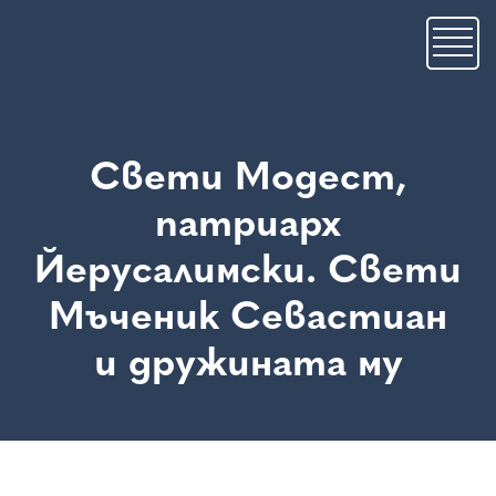
Skip
to
main
content
Свети Модест,
патриарх
Йерусалимски. Свети
Мъченик Севастиан
и дружината му