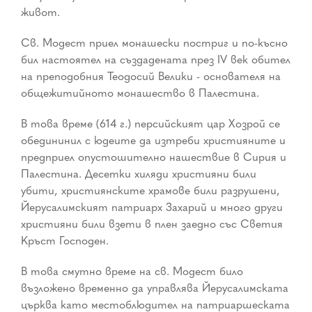
живот.
Св. Модест приел монашески постриг и по-късно
бил настоятел на създадената през IV век обител
на преподобния Теодосий Велики - основателя на
общежитийното монашество в Палестина.
В това време (614 г.) персийският цар Хозрой се
обедининил с юдеите да изтреби християните и
предприел опустошително нашествие в Сирия и
Палестина. Десетки хиляди християни били
убити, християнските храмове били разрушени,
Йерусалимският патриарх Захарий и много други
християни били взети в плен заедно със Светия
Кръст Господен.
В това смутно време на св. Модест било
възложено временно да управлява Йерусалимската
църква като местоблюдител на патриаршеската