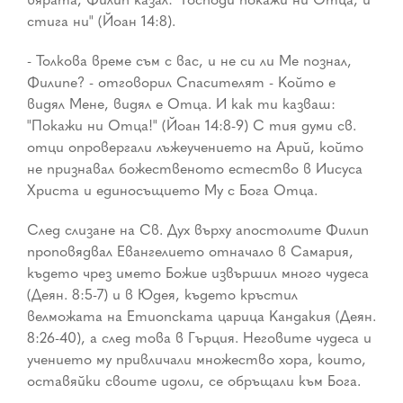
стига ни" (Йоан 14:8).
- Толкова време съм с вас, и не си ли Ме познал,
Филипе? - отговорил Спасителят - Който е
видял Мене, видял е Отца. И как ти казваш:
"Покажи ни Отца!" (Йоан 14:8-9) С тия думи св.
отци опровергали лъжеучението на Арий, който
не признавал божественото естество в Иисуса
Христа и единосъщието Му с Бога Отца.
След слизане на Св. Дух върху апостолите Филип
проповядвал Евангелието отначало в Самария,
където чрез името Божие извършил много чудеса
(Деян. 8:5-7) и в Юдея, където кръстил
велможата на Етиопската царица Кандакия (Деян.
8:26-40), а след това в Гърция. Неговите чудеса и
учението му привличали множество хора, които,
оставяйки своите идоли, се обръщали към Бога.