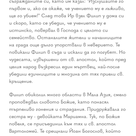
съгражданите си, като им казал: "Изслушайте го
първом и, ако се окаже, че учението му е лъжливо,
ще го убием!" След това Ир взел Филип у дома си
и скоро, като се убедил, че учението му е
истинско, повярвал в Господа с цялото си
семейство. Останалите жители и началниците
на града още дълго упорствали в неверието. Те
повикали Филип в съда и искали да го погубят. Но
чудесата, извършени от св. апостол, който пред
целия народ възкресил един мъртвец, най-после
убедили езичниците и мнозина от тях приели св.
кръщение.
Филип обиколил много области в Мала Азия, смело
проповядвал словото Божие, като понасял
търпеливо гонения и страдания. Придружавала го
сестра му - девойката Мариамна. Тук, по Божия
повеля, се присъединил към тях и св. апостол
Вартоломей. Те срещнали Йоан Богослов, който