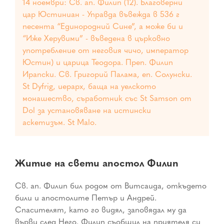
14 ноември: Св. ап. Филип (12). Благоверни
цар Юстиниан - Управда въвежда в 536 г
песента “Единородний Сине”, а може би и
“Иже Херувими” - въведена в църковно
употребление от неговия чичо, император
Юстин) и царица Теодора. Преп. Филип
Ирапски. Св. Григорий Палама, еп. Солунски.
St Dyfrig, иерарх, баща на уелското
монашество, съработник със St Samson от
Dol за установяване на истински
аскетизъм. St Malo.
Житие на свети апостол Филип
Св. ап. Филип бил родом от Витсаида, откъдето
били и апостолите Петър и Андрей.
Спасителят, като го видял, заповядал му да
върви след Него. Филип съобщил на приятеля си