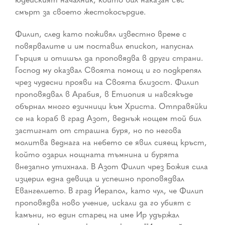
смърт за своето жестокосърдие.
Филип, след като поживял известно време с
повярвалите и им поставил епископ, напуснал
Гърция и отишъл да проповядва в други страни.
Господ му оказвал Своята помощ и го подкрепял
чрез чудесни прояви на Своята близост. Филип
проповядвал в Арабия, в Етиопия и навсякъде
обърнал много езичници към Христа. Отправяйки
се на кораб в град Азот, веднъж нощем той бил
застигнат от страшна буря, но по негова
молитва веднага на небето се явил сияещ кръст,
който озарил нощната тъмнина и бурята
внезапно утихнала. В Азот Филип чрез Божия сила
изцерил една девица и успешно проповядвал
Евангелието. В град Йерапол, като чул, че Филип
проповядва ново учение, искали да го убият с
камъни, но един старец на име Ир удържал