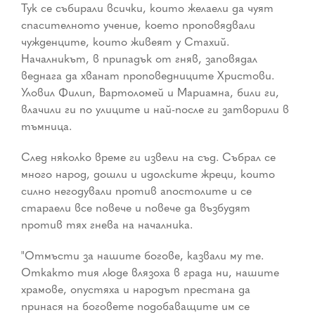
Тук се събирали всички, които желаели да чуят
спасителното учение, което проповядвали
чужденците, които живеят у Стахий.
Началникът, в припадък от гняв, заповядал
веднага да хванат проповедниците Христови.
Уловил Филип, Вартоломей и Мариамна, били ги,
влачили ги по улиците и най-после ги затворили в
тъмница.
След няколко време ги извели на съд. Събрал се
много народ, дошли и идолските жреци, които
силно негодували против апостолите и се
стараели все повече и повече да възбудят
против тях гнева на началника.
"Отмъсти за нашите богове, казвали му те.
Откакто тия люде влязоха в града ни, нашите
храмове, опустяха и народът престана да
принася на боговете подобаващите им се