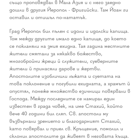
също проповядвал в Мала Азия и с него заедно
дошли в другия Йеропол - Фригийски. Там Йоан ги
оставил и отишъл по-нататък.
Град Йеропол бил пълен с идоли и идолски капища.
Том между другите имало едно капище, до което
се покланяли на змия ехидна. Тая гадина местните
жители смятали за някакво божество,
многобройни жреци й служители, суеверните
жители й принасяли дарове и жертви.
Апостолите изобличили лъжата и суетата на
това поклонение и погубили ехидната, а храмът й
опустял, понеже множество езичници повярвали в
Господа. Между последните се намирал един
известен в града човек, на име Стахий, който
вече 40 години бил сляп. Св. апостоли му
възвърнали зрението и благодарният Стахий,
като повярвал и приел св. Кръщение, помолил и
склонил апостолите да живеят в неговата къща.