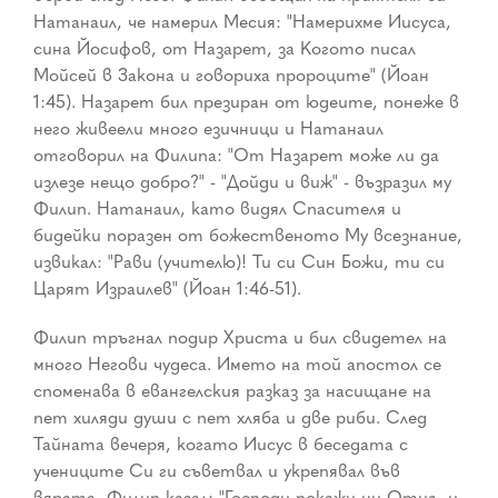
Натанаил, че намерил Месия: "Намерихме Иисуса,
сина Йосифов, от Назарет, за Когото писал
Мойсей в Закона и говориха пророците" (Йоан
1:45). Назарет бил презиран от юдеите, понеже в
него живеели много езичници и Натанаил
отговорил на Филипа: "От Назарет може ли да
излезе нещо добро?" - "Дойди и виж" - възразил му
Филип. Натанаил, като видял Спасителя и
бидейки поразен от божественото Му всезнание,
извикал: "Рави (учителю)! Ти си Син Божи, ти си
Царят Израилев" (Йоан 1:46-51).
Филип тръгнал подир Христа и бил свидетел на
много Негови чудеса. Името на той апостол се
споменава в евангелския разказ за насищане на
пет хиляди души с пет хляба и две риби. След
Тайната вечеря, когато Иисус в беседата с
учениците Си ги съветвал и укрепявал във
вярата, Филип казал: "Господи покажи ни Отца, и