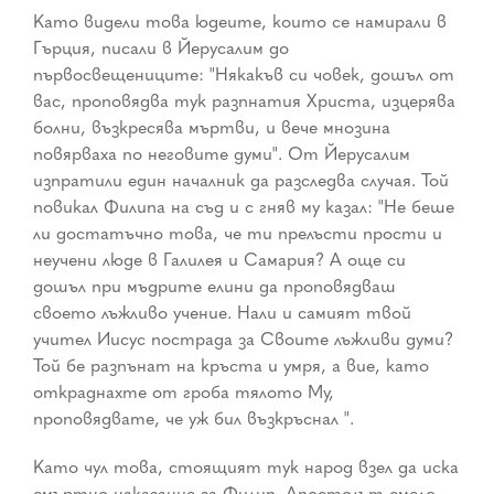
Като видели това юдеите, които се намирали в
Гърция, писали в Йерусалим до
първосвещениците: "Някакъв си човек, дошъл от
вас, проповядва тук разпнатия Христа, изцерява
болни, възкресява мъртви, и вече мнозина
повярваха по неговите думи". От Йерусалим
изпратили един началник да разследва случая. Той
повикал Филипа на съд и с гняв му казал: "Не беше
ли достатъчно това, че ти прелъсти прости и
неучени люде в Галилея и Самария? А още си
дошъл при мъдрите елини да проповядваш
своето лъжливо учение. Нали и самият твой
учител Иисус пострада за Своите лъжливи думи?
Той бе разпънат на кръста и умря, а вие, като
откраднахте от гроба тялото Му,
проповядвате, че уж бил възкръснал ".
Като чул това, стоящият тук народ взел да иска
смъртно наказание за Филип. Апостолът смело