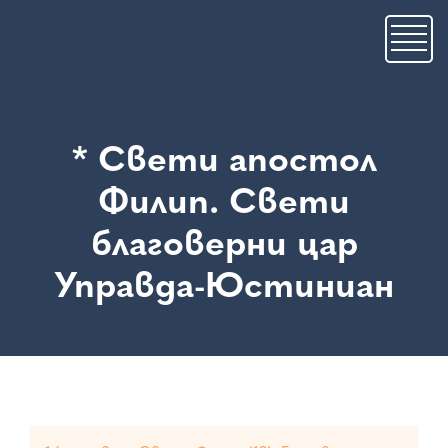
Skip
to
main
content
* Свети апостол
Филип. Свети
благоверни цар
Управда-Юстиниан