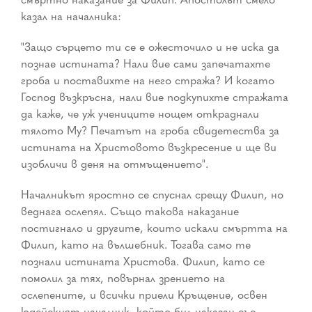
казал на началника:
"Защо сърцето ти се е ожесточило и не иска да
познае истината? Нали вие сами запечатахте
гроба и поставихте на него стража? И когато
Господ възкръсна, нали вие подкупихте стражата
да каже, че уж учениците нощем откраднали
тялото Му? Печатът на гроба свидетества за
истината на Христовото възкресение и ще ви
изобличи в деня на отмъщението".
Началникът яростно се спуснал срещу Филип, но
веднага ослепял. Също такова наказание
постигнало и другите, които искали смъртта на
Филип, като на вълшебник. Тогава само те
познали истината Христова. Филип, като се
помолил за тях, повърнал зрението на
ослепените, и всички приели Кръщение, освен
юдейският началник, който бил наказан със