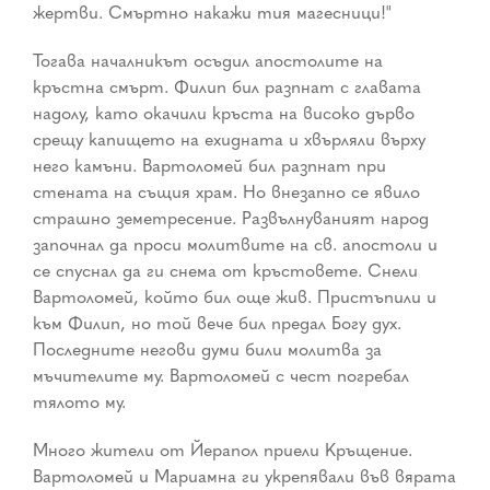
жертви. Смъртно накажи тия магесници!"
Тогава началникът осъдил апостолите на
кръстна смърт. Филип бил разпнат с главата
надолу, като окачили кръста на високо дърво
срещу капището на ехидната и хвърляли върху
него камъни. Вартоломей бил разпнат при
стената на същия храм. Но внезапно се явило
страшно земетресение. Развълнуваният народ
започнал да проси молитвите на св. апостоли и
се спуснал да ги снема от кръстовете. Снели
Вартоломей, който бил още жив. Пристъпили и
към Филип, но той вече бил предал Богу дух.
Последните негови думи били молитва за
мъчителите му. Вартоломей с чест погребал
тялото му.
Много жители от Йерапол приели Кръщение.
Вартоломей и Мариамна ги укрепявали във вярата