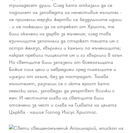
тринадесет души. След като отказали да се
подчинят на заповедта на нечестивия мъчител -
не принесли мерзки жертви на бездушните идоли
- и не пожелали да се отрекат от Христа, те
били окачени на дърво за мъчения; след това
езичниците започнали да стържат телата им с
остро желязо, хвърляли и камъни по мъчениците;
накрая пребили пищялите им и ги хвърлили в огън.
Но светците били запазени от всемогъщата
Божия сила цели и невредими сред пламъците и
излезли от огъня, без да пострадат. Тогава
мъчителят, разпалил се с люта ярост като
геенски огън, заповядал да умъртвят всички с
меч. И честните глави на светците били
отсечени за чест и слава на Главата на цялата
Църква - нашия Господ Иисус Христос.