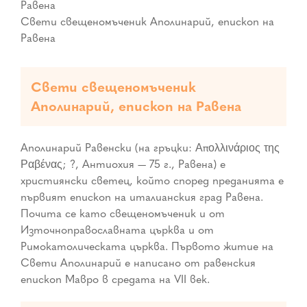
Свети свещеномъченик Аполинарий, епископ на
Равена
Свети свещеномъченик
Аполинарий, епископ на Равена
Аполинарий Равенски (на гръцки: Απολλινάριος της
Ραβένας; ?, Антиохия — 75 г., Равена) е
християнски светец, който според преданията е
първият епископ на италианския град Равена.
Почита се като свещеномъченик и от
Източноправославната църква и от
Римокатолическата църква. Първото житие на
Свети Аполинарий е написано от равенския
епископ Мавро в средата на VII век.