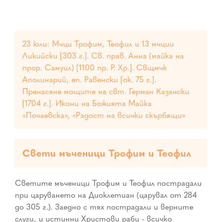
23 юли: Мчци Трофим, Теофил и 13 мчции
Ликийски [303 г.]. Св. прав. Анна (майка на
прор. Самуил) [1100 пр. Р. Хр.]. Свщмчк
Аполинарий, еп. Равенски [ок. 75 г.].
Пренасяне мощите на свт. Герман Казански
[1704 г.]. Икони на Божията Майка
«Почаевска», «Радост на всички скърбящи»
Свети мъченици Трофим и Теофил
Светите мъченици Трофим и Теофил пострадали
при царуването на Диоклетиан (царувал от 284
до 305 г.). Заедно с тях пострадали и верните
слуги, и истинни Христови раби - всичко