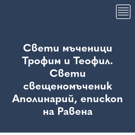
Skip
to
main
content
Свети мъченици
Трофим и Теофил.
Свети
свещеномъченик
Аполинарий, епископ
на Равена