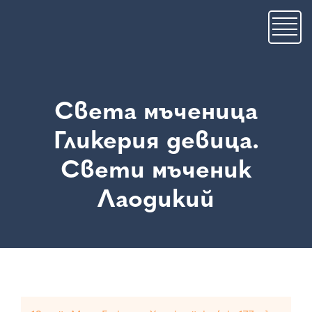
Skip
to
main
content
Света мъченица
Гликерия девица.
Свети мъченик
Лаодикий