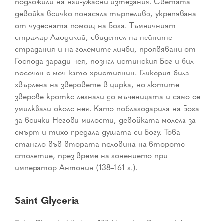
подложили на най-ужасни изтезания. Светата
девойка всичко понасяла търпеливо, укрепявана
от чудесната помощ на Бога. Тъмничният
стражар
Лаодикий
, свидетел на нейните
страдания и на големите личби, проявявани от
Господа заради нея, познал истинския Бог и бил
посечен с меч като християнин.
Гликерия
била
хвърлена на зверовете в цирка, но лютите
зверове кротко легнали до мъченицата и само се
умилквали около нея. Като поблагодарила на Бога
за всички Негови милости, девойката молела за
смърт и тихо предала душата си Богу. Това
станало във втората половина на второто
столетие, през време на гонението при
император Антонин
(138–161 г.).
Saint Glyceria