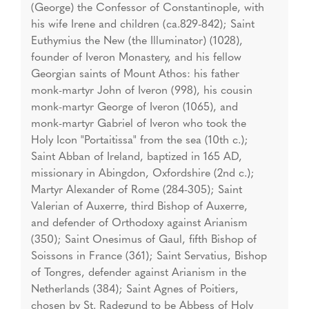
(George) the Confessor of Constantinople, with
his wife Irene and children (ca.829-842); Saint
Euthymius the New (the Illuminator) (1028),
founder of Iveron Monastery, and his fellow
Georgian saints of Mount Athos: his father
monk-martyr John of Iveron (998), his cousin
monk-martyr George of Iveron (1065), and
monk-martyr Gabriel of Iveron who took the
Holy Icon "Portaitissa" from the sea (10th c.);
Saint Abban of Ireland, baptized in 165 AD,
missionary in Abingdon, Oxfordshire (2nd c.);
Martyr Alexander of Rome (284-305); Saint
Valerian of Auxerre, third Bishop of Auxerre,
and defender of Orthodoxy against Arianism
(350); Saint Onesimus of Gaul, fifth Bishop of
Soissons in France (361); Saint Servatius, Bishop
of Tongres, defender against Arianism in the
Netherlands (384); Saint Agnes of Poitiers,
chosen by St. Radegund to be Abbess of Holy