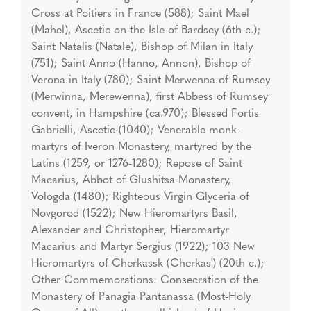
Cross at Poitiers in France (588); Saint Mael
(Mahel), Ascetic on the Isle of Bardsey (6th c.);
Saint Natalis (Natale), Bishop of Milan in Italy
(751); Saint Anno (Hanno, Annon), Bishop of
Verona in Italy (780); Saint Merwenna of Rumsey
(Merwinna, Merewenna), first Abbess of Rumsey
convent, in Hampshire (ca.970); Blessed Fortis
Gabrielli, Ascetic (1040); Venerable monk-
martyrs of Iveron Monastery, martyred by the
Latins (1259, or 1276-1280); Repose of Saint
Macarius, Abbot of Glushitsa Monastery,
Vologda (1480); Righteous Virgin Glyceria of
Novgorod (1522); New Hieromartyrs Basil,
Alexander and Christopher, Hieromartyr
Macarius and Martyr Sergius (1922); 103 New
Hieromartyrs of Cherkassk (Cherkas') (20th c.);
Other Commemorations: Consecration of the
Monastery of Panagia Pantanassa (Most-Holy