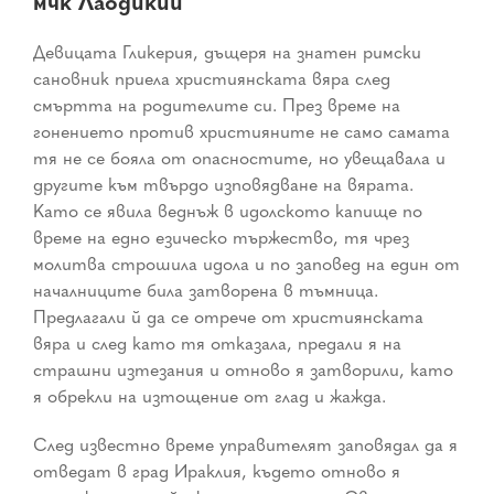
мчк Лаодикий
Девицата
Гликерия
, дъщеря на знатен римски
сановник приела християнската вяра след
смъртта на родителите си. През време на
гонението против християните не само самата
тя не се бояла от опасностите, но увещавала и
другите към твърдо изповядване на вярата.
Като се явила веднъж в идолското капище по
време на едно езическо тържество, тя чрез
молитва строшила идола и по заповед на един от
началниците била затворена в тъмница.
Предлагали й да се отрече от християнската
вяра и след като тя отказала, предали я на
страшни изтезания и отново я затворили, като
я обрекли на изтощение от глад и жажда.
След известно време управителят заповядал да я
отведат в
град Ираклия
, където отново я