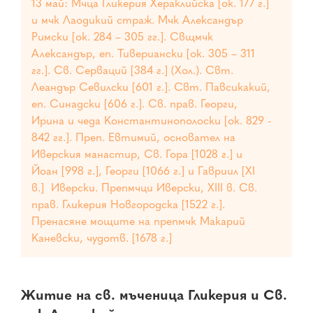
13 май: Мчца Гликерия Хераклийска [ок. 177 г.]
и мчк Лаодикий страж. Мчк Александър
Римски [ок. 284 – 305 гг.]. Свщмчк
Александър, еп. Тивериански [ок. 305 – 311
гг.]. Св. Серваций [384 г.] (Хол.). Свт.
Леандър Севилски [601 г.]. Свт. Павсикакий,
еп. Синадски [606 г.]. Св. прав. Георги,
Ирина и чеда Константинополоски [ок. 829 -
842 гг.]. Преп. Евтимий, основател на
Иверския манастир, Св. Гора [1028 г.] и
Йоан [998 г.], Георги [1066 г.] и Гавриил [XI
в.] Иверски. Препмчци Иверски, XIII в. Св.
прав. Гликерия Новгородска [1522 г.].
Пренасяне мощите на препмчк Макарий
Каневски, чудотв. [1678 г.]
Житие на св. мъченица Гликерия и Св.