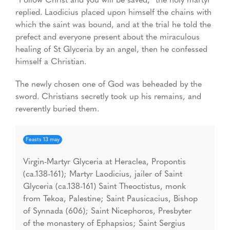
replied. Laodicius placed upon himself the chains with
which the saint was bound, and at the trial he told the
prefect and everyone present about the miraculous
healing of St Glyceria by an angel, then he confessed
himself a Christian.
The newly chosen one of God was beheaded by the
sword. Christians secretly took up his remains, and
reverently buried them.
Feasts 13 may
Virgin-Martyr Glyceria at Heraclea, Propontis
(ca.138-161); Martyr Laodicius, jailer of Saint
Glyceria (ca.138-161) Saint Theoctistus, monk
from Tekoa, Palestine; Saint Pausicacius, Bishop
of Synnada (606); Saint Nicephoros, Presbyter
of the monastery of Ephapsios; Saint Sergius