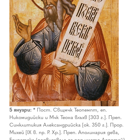
5 януари: *
Пост. Свщмчк Теопемпт, еп.
Никомидийски и Мчк Теона влъхв [303 г.]. Преп.
Синклитикия Александрийска [ок. 350 г.]. Прор.
Михей [IX в. пр. Р. Хр.]. Преп. Аполинария дева,
Египетска (подвизавала се под името Доротей)