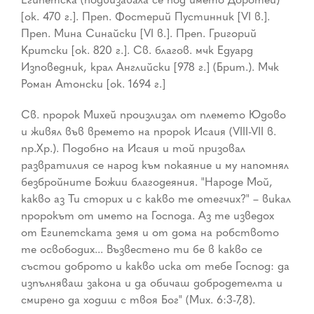
[ок. 470 г.]. Преп. Фостерий Пустинник [VI в.].
Преп. Мина Синайски [VI в.]. Преп. Григорий
Критски [ок. 820 г.]. Св. благов. мчк Едуард
Изповедник, крал Английски [978 г.] (Брит.). Мчк
Роман Атонски [ок. 1694 г.]
Св. пророк Михей произлизал от племето Юдово
и живял във времето на пророк Исаия (VIII-VII в.
пр.Хр.). Подобно на Исаия и той призовал
развратилия се народ към покаяние и му напомнял
безбройните Божии благодеяния. "Народе Мой,
какво аз Ти сторих и с какво те отегчих?" – викал
пророкът от името на Господа. Аз те изведох
от Египетската земя и от дома на робството
те освободих... Възвестено ти бе в какво се
състои доброто и какво иска от тебе Господ: да
изпълняваш закона и да обичаш добродетелта и
смирено да ходиш с твоя Бог" (Мих. 6:3-7,8).