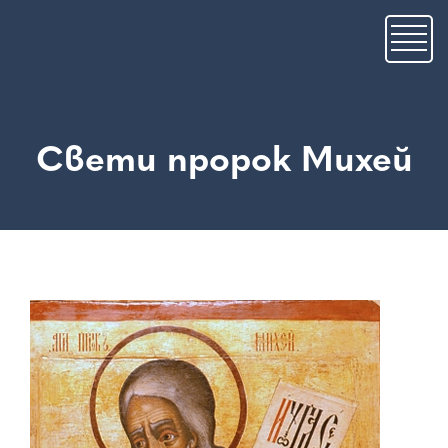
Skip
to
main
content
Свети пророк Михей