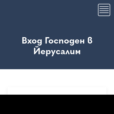
Skip
to
main
content
Вход Господен в
Йерусалим