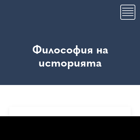
Skip
to
main
content
Философия на
историята