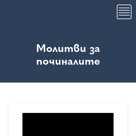
Премини
към
основното
съдържание
Молитви за
починалите