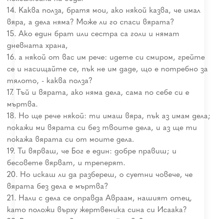
14. Каква полза, братя мои, ако някой казва, че имал
вяра, а дела няма? Може ли го спаси вярата?
15. Ако един брат или сестра са голи и нямат
дневната храна,
16. а някой от вас им рече: идете си смиром, грейте
се и насищайте се, пък не им даде, що е потребно за
тялото, - каква полза?
17. Тъй и вярата, ако няма дела, сама по себе си е
мъртва.
18. Но ще рече някой: ти имаш вяра, пък аз имам дела;
покажи ми вярата си без твоите дела, и аз ще ти
покажа вярата си от моите дела.
19. Ти вярваш, че Бог е един: добре правиш; и
бесовете вярват, и треперят.
20. Но искаш ли да разбереш, о суетни човече, че
вярата без дела е мъртва?
21. Нали с дела се оправда Авраам, нашият отец,
като положи върху жертвеника сина си Исаака?