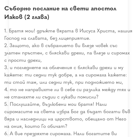
Съборно послание на свети апостол
Иаков (2 глава)
1. Братя мои! дръжте вярата в Иисуса Христа, нашия
Господ на славата, без лицеприятие.
2. Защото, ако в събранието ви влезе човек със
златен пръстен, с бляскави дрехи, па влезе и сиромах
с прости дрехи,
3. и погледнете на облечения с бляскави дрехи и му
кажете: ти седни тук добре, а на сиромаха кажете:
ти стой там, или седни тук, при подножието ми,
4. то не направихте ли в себе си разлика между тях и
не станахте ли съдии с лукави помисли?
5. Послушайте, възлюбени мои братя! Нали
сиромасите на света избра Бог да бъдат богати във
вяра и наследници на царството, обещано от Него
на ония, които Го обичат?
6. А вие презряхте сиромаха. Нали богатите ви