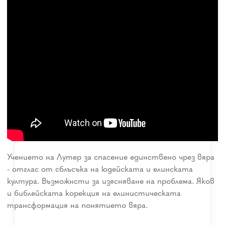
Учението на Лутер за спасение единствено чрез вяра
- отглас от сблъсъка на юдейската и елинската
култура. Възможнсти за изясняване на проблема. Яков
и библейската корекция на елинистическата
трансформация на понятието вяра.