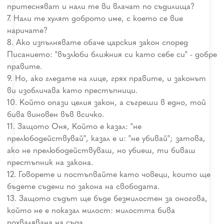
притесняват и нали те ви влачат по съдилища?
7. Нали те хулят доброто име, с което се вие
наричате?
8. Ако изпълнявате обаче царския закон според
Писанието: "възлюби ближния си като себе си" - добре
правите.
9. Но, ако гледате на лице, грях правите, и законът
ви изобличава като престъпници.
10. Който опази целия закон, а съгреши в едно, той
бива виновен във всичко.
11. Защото Оня, Който е казал: "не
прелюбодействувай", казал е и: "не убивай"; затова,
ако не прелюбодействуваш, но убиеш, ти биваш
престъпник на закона.
12. Говорете и постъпвайте като човеци, които ще
бъдете съдени по закона на свободата.
13. Защото съдът ще бъде безмилостен за оногова,
който не е показал милост: милостта бива
похвалявана на съда.