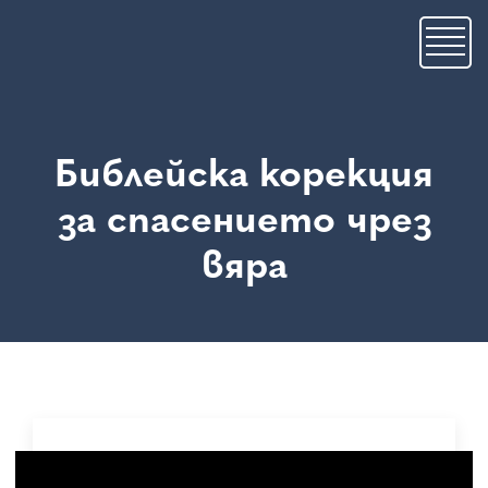
Премини
към
основното
съдържание
Библейска корекция
за спасението чрез
вяра