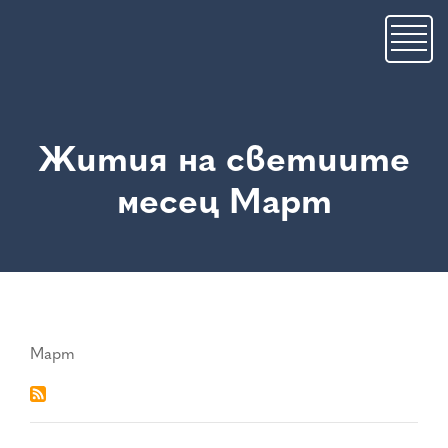
Skip
to
main
content
Жития на светиите
месец Март
Март