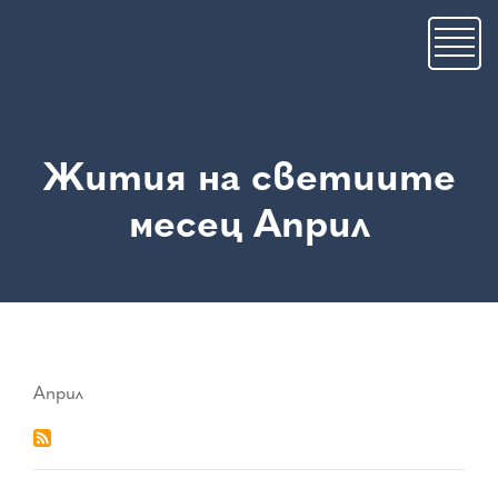
Skip
to
main
content
Жития на светиите
месец Април
Април