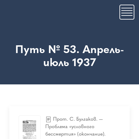
Skip
to
main
content
Путь № 53. Апрель-
июль 1937
Прот. С. Булгаков. —
Проблема «условного
бессмертия» (окончание).