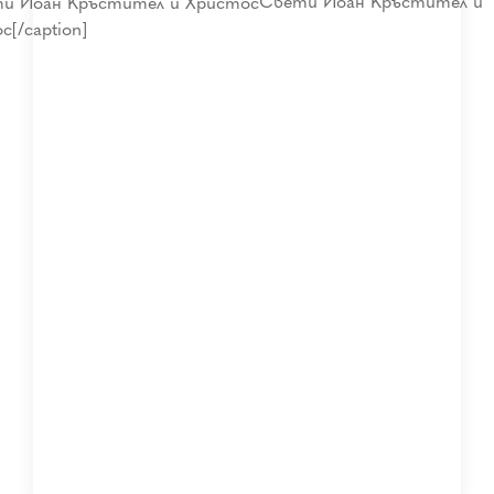
Свети Йоан Кръстител и
[/caption]