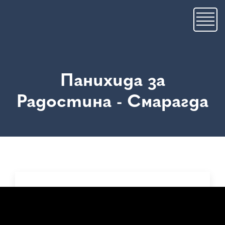
Премини
към
основното
съдържание
Панихида за
Радостина - Смарагда