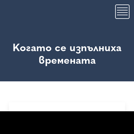
Премини
към
основното
съдържание
Когато се изпълниха
времената