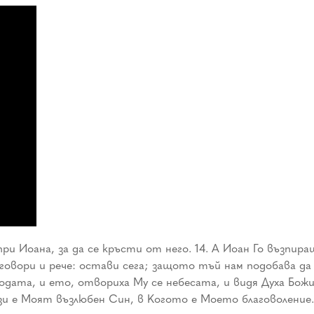
при Иоана, за да се кръсти от него. 14. А Иоан Го възпир
тговори и рече: остави сега; защото тъй нам подобава да 
водата, и ето, отвориха Му се небесата, и видя Духа Божий
ози е Моят възлюбен Син, в Когото е Моето благоволение.