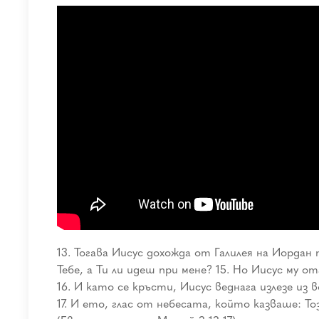
13. Тогава Иисус дохожда от Галилея на Иордан 
Тебе, а Ти ли идеш при мене? 15. Но Иисус му о
16. И като се кръсти, Иисус веднага излезе из 
17. И ето, глас от небесата, който казваше: Т