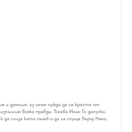
аше и думаше: аз имам нужда да се кръстя от
изпълним всяка правда. Тогава Иоан Го допуска.
 да слиза като гълъб и да се спуща върху Него.