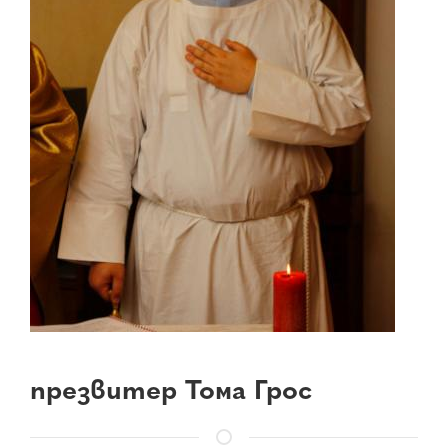
презвитер Тома Грос