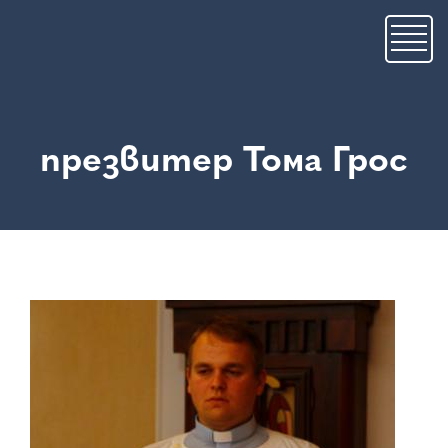
Премини
към
основното
съдържание
презвитер Тома Грос
Image