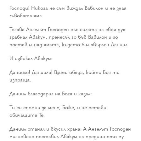
Господи! Никога не съм виждал Вавилон и не зная
лъвовата яма.
Тогава Ангелът Господен със силата на своя дух
грабнал Авакум, пренесъл го във Вавилон и го
поставил над ямата, където бил хвърлен Даниил.
И извикал Авакум:
Данииле! Данииле! Вземи обяда, който Бог ти
изпраща.
Даниил благодарил на Бога и казал:
Ти си спомни за мене, Боже, и не остави
обичащите Те.
Даниил станал и вкусил храна. А Ангелът Господен
мигновено поставил Авакум на предишното му