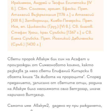
Ираклемон, Андрей и Теофил Египетски [IV
в.]. Свт. Соломон, архиеп. Ефески. Преп.
Атанасий Възкръсналия [1176 г.] и Атанасий
[XIII в.] Затворници, Киево-Печерски. Преп.
Исе, еп. Цилкански (Груз.) [VI в.]. Св. благов.
Стефан Урош, крал Сръбски [1367 г.] и Св.
Елена Сръбска. Преп. Йоаникий Девиченски
(Сръб.) [1430 г.]
Свети пророк Авакум бил син на Асафат и
произхождал от Симеоновото коляно, както
разказва за него свети Епифаний Кипърски в
своята книга "За живота на пророците". Според
преданието, записано от светите отци, родина
на Авакум било неголямото село Бетзохар, иначе
наричано Витзахир.
Самото име ­ Авакум2, ­ дадено му при раждането,