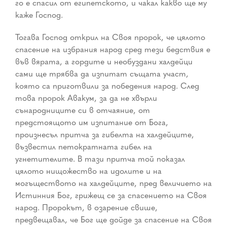
го е спасил от египетското, и чакал какво ще му
каже Господ.
Тогава Господ открил на Своя пророк, че цялото
спасение на избрания народ сред тези бедствия е
във вярата, а гордите и необуздани халдейци
сами ще трябва да изпитат същата участ,
която са приготвили за победения народ. След
това пророк Авакум, за да не хвърли
сънародниците си в отчаяние, от
предстоящото им изпитание от Бога,
произнесъл притча за гибелта на халдейците,
възвестил петократната гибел на
угнетителите. В тази притча той показал
цялото нищожество на идолите и на
могъществото на халдейците, пред величието на
Истинния Бог, грижещ се за спасението на Своя
народ. Пророкът, в озарение свише,
предвещавал, че Бог ще дойде за спасение на Своя