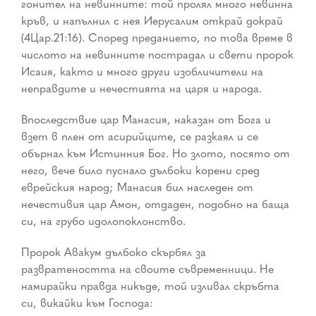
гонител на невинните: той пролял много невинна
кръв, и напълнил с нея Иерусалим открай докрай
(4Цар.21:16). Според преданието, по това време в
числото на невинните пострадал и свети пророк
Исаия, както и много други изобличители на
неправдите и нечестията на царя и народа.
Впоследствие цар Манасия, наказан от Бога и
взет в плен от асирийците, се разкаял и се
обърнал към Истинния Бог. Но злото, посято от
него, вече било пуснало дълбоки корени сред
еврейския народ; Манасия бил наследен от
нечестивия цар Амон, отдаден, подобно на баща
си, на грубо идолопоклонство.
Пророк Авакум дълбоко скърбял за
развратеността на своите съвременници. Не
намирайки правда никъде, той изливал скръбта
си, викайки към Господа: