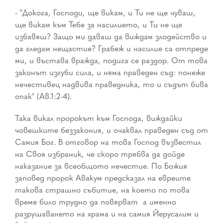
- "Докога, Господи, ще викам, и Ти не ще чуваш,
ще викам към Тебе за насилието, и Ти не ще
избавяш? Защо ми даваш да виждам злодейство и
да гледам нещастие? Грабеж и насилие са отпреде
ми, и въстава вражда, подига се раздор. От това
законът изгуби сила, и няма праведен съд: понеже
нечестивец надвива праведника, то и съдът бива
опак" (Ав.1:2-4).
Така викал пророкът към Господа, виждайки
човешките беззакония, и очаквал праведен съд от
Самия Бог. В отговор на това Господ възвестил
на Своя избраник, че скоро трябва да дойде
наказание за всеобщото нечестие. По Божия
заповед пророк Авакум предсказал на евреите
такова страшно събитие, на което по това
време било трудно да повярват ­ а именно
разрушаването на храма и на самия Йерусалим и