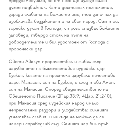
предзнаменувало, че от него ще излезе силен
духом подвижник. Като достигнал пълнолетие,
заради славата на Божието име, той започнал да
изобличава беззаконията на своя народ. Сам той,
горейки духом в Господа, строго спазвал Божиите
заповеди, твърдо стоял на пътя на
добродетелите и бил удостоен от Господа с
пророчески дар.
Свети Авакум пророчествал и живял след
царуването на благочестивия иудейски цар
Езекия, когато на престола царували нечестиви
царе: Манасия, син на Езекия, и след това Амон,
син на Манасия. Според свидетелството на
Свещеното Писание (2Пар.33:9; 4Цар. 21:2-10),
при Манасия сред иудейския народ имало
непрестанни раздори и злодейства: силният
угнетявал слабия, и никъде не можело да се
намери справедлив съд. Самият цар бил пръв