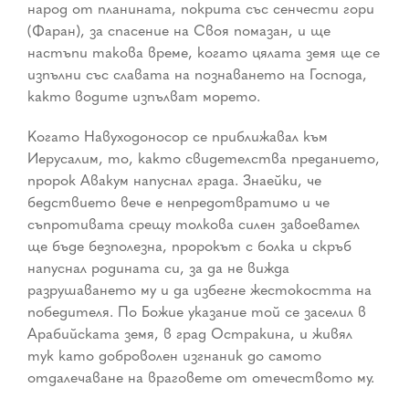
народ от планината, покрита със сенчести гори
(Фаран), за спасение на Своя помазан, и ще
настъпи такова време, когато цялата земя ще се
изпълни със славата на познаването на Господа,
както водите изпълват морето.
Когато Навуходоносор се приближавал към
Иерусалим, то, както свидетелства преданието,
пророк Авакум напуснал града. Знаейки, че
бедствието вече е непредотвратимо и че
съпротивата срещу толкова силен завоевател
ще бъде безполезна, пророкът с болка и скръб
напуснал родината си, за да не вижда
разрушаването му и да избегне жестокостта на
победителя. По Божие указание той се заселил в
Арабийската земя, в град Остракина, и живял
тук като доброволен изгнаник до самото
отдалечаване на враговете от отечеството му.