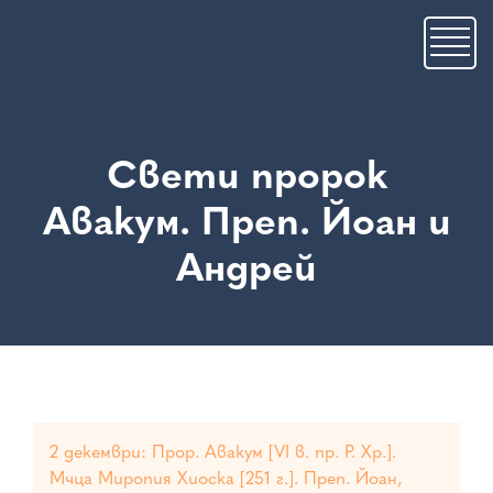
Премини
към
основното
съдържание
Свети пророк
Авакум. Преп. Йоан и
Андрей
2 декември: Прор. Авакум [VI в. пр. Р. Хр.].
Мчца Миропия Хиоска [251 г.]. Преп. Йоан,