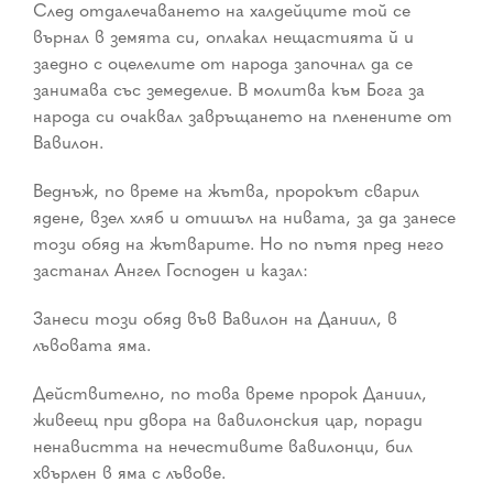
След отдалечаването на халдейците той се
върнал в земята си, оплакал нещастията й и
заедно с оцелелите от народа започнал да се
занимава със земеделие. В молитва към Бога за
народа си очаквал завръщането на пленените от
Вавилон.
Веднъж, по време на жътва, пророкът сварил
ядене, взел хляб и отишъл на нивата, за да занесе
този обяд на жътварите. Но по пътя пред него
застанал Ангел Господен и казал:
Занеси този обяд във Вавилон на Даниил, в
лъвовата яма.
Действително, по това време пророк Даниил,
живеещ при двора на вавилонския цар, поради
ненавистта на нечестивите вавилонци, бил
хвърлен в яма с лъвове.