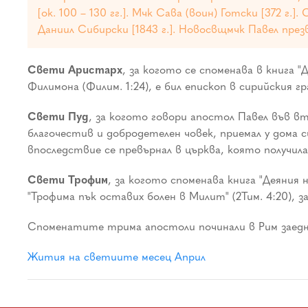
[ок. 100 – 130 гг.]. Мчк Сава (воин) Готски [372 г.]
Даниил Сибирски [1843 г.]. Новосвщмчк Павел презв
Свети Аристарх
, за когото се споменава в книга "
Филимона (Филим. 1:24), е бил епископ в сирийския г
Свети Пуд
, за когото говори апостол Павел във вто
благочестив и добродетелен човек, приемал у дома 
впоследствие се превърнал в църква, която получил
Свети Трофим
, за когото споменава книга "Деяния
"Трофима пък оставих болен в Милит" (2Тим. 4:20), 
Споменатите трима апостоли починали в Рим заед
Жития на светиите месец Април