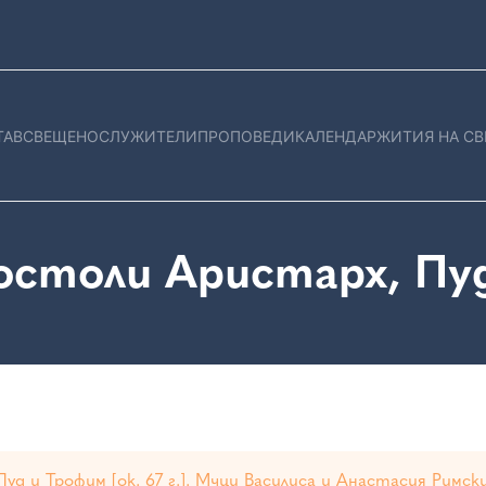
ТАВ
СВЕЩЕНОСЛУЖИТЕЛИ
ПРОПОВЕДИ
КАЛЕНДАР
ЖИТИЯ НА СВ
остоли Аристарх, Пуд
уд и Трофим [ок. 67 г.]. Мчци Василиса и Анастасия Римски 