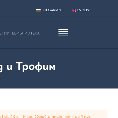
BULGARIAN
ENGLISH
ЕТИИТЕ
БИБЛИОТЕКА
 и Трофим
[ок. 68 г.]. Мчци Сухий и дружината му (Груз.)