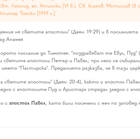
. Свт. Леонид, еп. Атински [VI в.]. Св. благов. Мстислав (в с
титер Томски [1919 г.]
Деяния ня светите апостоли" (Деян. 19:29) и в посланията 
рад Апамея
рото послание до Тимотея: "поздравяват те Евул, Пуд" (2Т
си светите апостоли Петър и Павел; при него се събирал
а името "Пастирска". Преданието разказва, че в тази ц
 на светите апостоли" (Деян. 20:4), както и апостол Пав
заедно с апостолите Пуд и Аристарх страдал заедно с апо
но с
апостол Павел
, като били посечени с меч по заповед