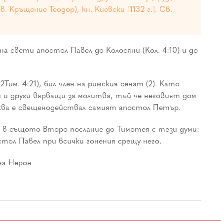
в. Кръщение Теодор), кн. Киевски [1132 г.]. Св.
на свети апостол Павел до Колосяни (Кол. 4:10) и до
им. 4:21), бил член на римския сенат (2). Като
и и други вярващи за молитва, тъй че неговият дом
ърква е свещенодействал самият апостол Петър.
ел в същото Второ послание до Тимотея с тези думи:
стол Павел при всички гонения срещу него.
 на Нерон