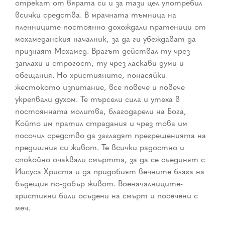
отрекат от вярата си и за тази цел употребил
всички средства. В мрачната тъмница на
пленниците постоянно дохождали пратеници от
мохамеданския началник, за да ги убеждават да
признаят Мохамед. Врагът действал ту чрез
заплахи и строгост, ту чрез ласкави думи и
обещания. Но християните, понасяйки
жестокото изпитание, все повече и повече
укрепвали духом. Те търсели сила и утеха в
постоянната молитва, благодарели на Бога,
Който им пратил страдания и чрез това им
посочил средство да загладят прегрешенията на
предишния си живот. Те всички радостно и
спокойно очаквали смъртта, за да се съединят с
Иисуса Христа и да придобият вечните блага на
бъдещия по-добър живот. Военачалниците-
християни били осъдени на смърт и посечени с
меч.