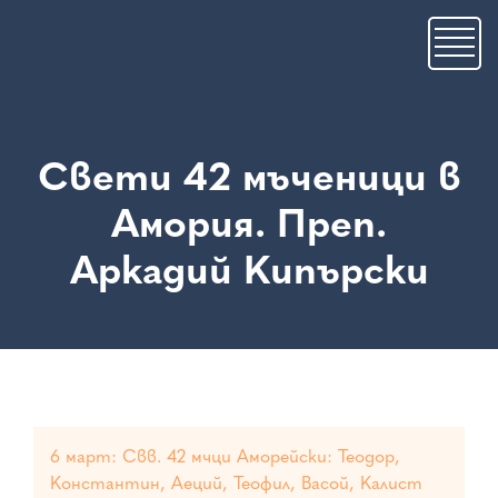
Премини
към
основното
съдържание
Свети 42 мъченици в
Амория. Преп.
Аркадий Кипърски
6 март: Свв. 42 мчци Аморейски: Теодор,
Константин, Аеций, Теофил, Васой, Калист