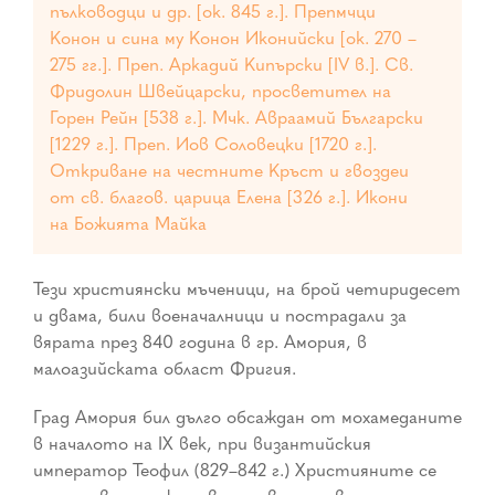
пълководци и др. [ок. 845 г.]. Препмчци
Конон и сина му Конон Иконийски [ок. 270 –
275 гг.]. Преп. Аркадий Кипърски [IV в.]. Св.
Фридолин Швейцарски, просветител на
Горен Рейн [538 г.]. Мчк. Авраамий Български
[1229 г.]. Преп. Иов Соловецки [1720 г.].
Откриване на честните Кръст и гвоздеи
от св. благов. царица Елена [326 г.]. Икони
на Божията Майка
Тези християнски мъченици, на брой четиридесет
и двама, били военачалници и пострадали за
вярата през 840 година в гр. Амория, в
малоазийската област Фригия.
Град Амория бил дълго обсаждан от мохамеданите
в началото на IX век, при византийския
император Теофил (829–842 г.) Християните се