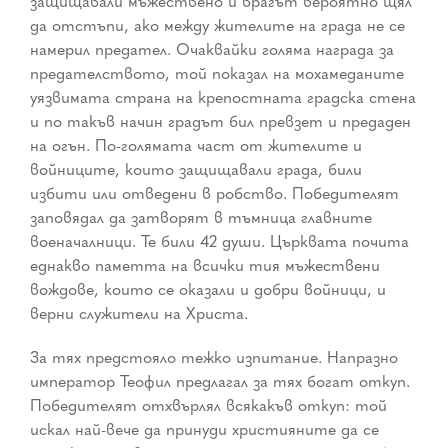
защищавали мъжествено и врагът вероятно щял
да отстъпи, ако между жителите на града не се
намерил предател. Очаквайки голяма награда за
предателството, той показал на мохамеданите
уязвимата страна на крепостната градска стена
и по такъв начин градът бил превзет и предаден
на огън. По-голямата част от жителите и
войниците, които защищавали града, били
избити или отведени в робство. Победителят
заповядал да затворят в тъмница главните
военачалници. Те били 42 души. Църквата почита
еднакво паметта на всички тия мъжествени
вождове, които се оказали и добри войници, и
верни служители на Христа.
За тях предстояло тежко изпитание. Напразно
император Теофил предлагал за тях богат откуп.
Победителят отхвърлял всякакъв откуп: той
искал най-вече да принуди християните да се