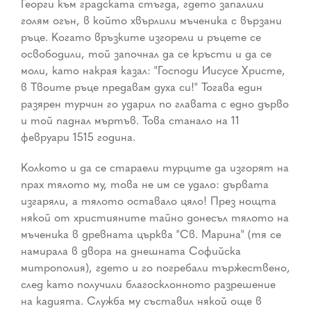
Георги към градската стъгда, гдето запалили
голям огън, в който хвърлили мъченика с вързани
ръце. Когато връзките изгорели и ръцете се
освободили, той започнал да се кръсти и да се
моли, като накрая казал: "Господи Иисусе Христе,
в Твоите ръце предавам духа си!" Тогава един
разярен турчин го ударил по главата с едно дърво
и той паднал мъртъв. Това станало на 11
февруари 1515 година.
Колкото и да се стараели турците да изгорят на
прах тялото му, това не им се удало: дървата
изгаряли, а тялото оставало цяло! През нощта
някой от християните тайно донесъл тялото на
мъченика в древната църква "Св. Марина" (тя се
намирала в двора на днешната Софийска
митрополия), гдето и го погребали тържествено,
след като получили благосклонното разрешение
на кадията. Служба му съставил някой още в