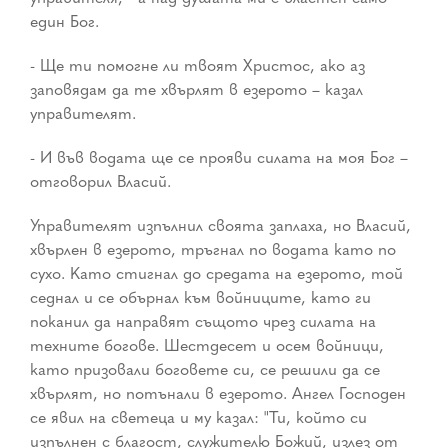
един Бог.
- Ще ти помогне ли твоят Христос, ако аз
заповядам да те хвърлят в езерото – казал
управителят.
- И във водата ще се прояви силата на моя Бог –
отговорил Власий.
Управителят изпълнил своята заплаха, но Власий,
хвърлен в езерото, тръгнал по водата като по
сухо. Като стигнал до средата на езерото, той
седнал и се обърнал към войниците, като ги
поканил да направят същото чрез силата на
техните богове. Шестдесет и осем войници,
като призовали боговете си, се решили да се
хвърлят, но потънали в езерото. Ангел Господен
се явил на светеца и му казал: "Ти, който си
изпълнен с благост, служителю Божий, излез от