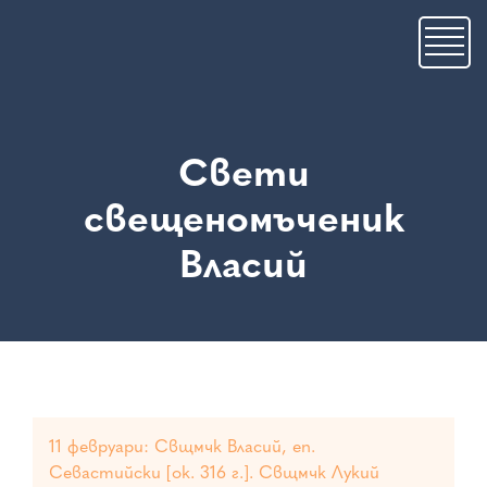
Премини
към
основното
съдържание
Свети
свещеномъченик
Власий
11 февруари: Свщмчк Власий, еп.
Севастийски [ок. 316 г.]. Свщмчк Лукий