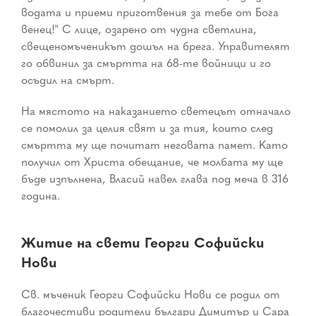
водата и приеми приготвения за тебе от Бога
венец!" С лице, озарено от чудна светлина,
свещеномъченикът дошъл на брега. Управителят
го обвинил за смъртта на 68-те войници и го
осъдил на смърт.
На мястото на наказанието светецът отначало
се помолил за целия свят и за тия, които след
смъртта му ще почитат неговата памет. Като
получил от Христа обещание, че молбата му ще
бъде изпълнена, Власий навел глава под меча в 316
година.
Житие на свети Георги Софийски
Нови
Св. мъченик Георги Софийски Нови се родил от
благочестиви родители българи Димитър и Сара