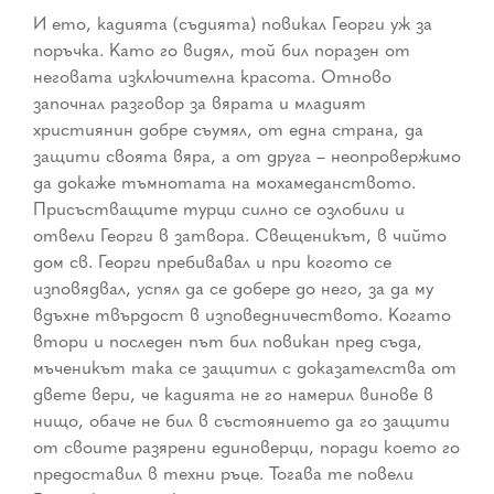
И ето, кадията (съдията) повикал Георги уж за
поръчка. Като го видял, той бил поразен от
неговата изключителна красота. Отново
започнал разговор за вярата и младият
християнин добре съумял, от една страна, да
защити своята вяра, а от друга – неопровержимо
да докаже тъмнотата на мохамеданството.
Присъстващите турци силно се озлобили и
отвели Георги в затвора. Свещеникът, в чийто
дом св. Георги пребивавал и при когото се
изповядвал, успял да се добере до него, за да му
вдъхне твърдост в изповедничеството. Когато
втори и последен път бил повикан пред съда,
мъченикът така се защитил с доказателства от
двете вери, че кадията не го намерил винове в
нищо, обаче не бил в състоянието да го защити
от своите разярени единоверци, поради което го
предоставил в техни ръце. Тогава те повели