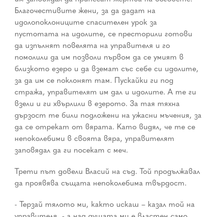
Благочестивите жени, за да дадат на
идолопоклониците спасителен урок за
пустотата на идолите, се престорили готови
да изпълнят повелята на управителя и го
помолили да им позволи първом да се умият в
близкото езеро и да вземат със себе си идолите,
за да им се поклонят там. Пускайки ги под
стража, управителят им дал и идолите. А те ги
взели и ги хвърлили в езерото. За тая тяхна
дързост те били подложени на ужасни мъчения, за
да се отрекат от вярата. Като видял, че те се
непоколебими в своята вяра, управителят
заповядал да ги посекат с меч.
Трети път довели Власий на съд. Той продължавал
да проявява същата непоколебима твърдост.
- Терзай тялото ми, както искаш – казал той на
управителя, - а над душата ми е властен само