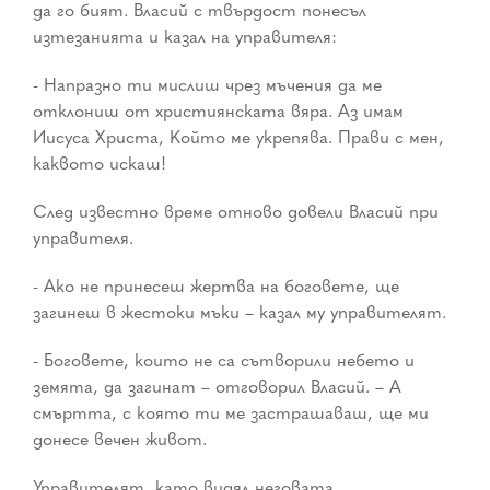
да го бият. Власий с твърдост понесъл
изтезанията и казал на управителя:
- Напразно ти мислиш чрез мъчения да ме
отклониш от християнската вяра. Аз имам
Иисуса Христа, Който ме укрепява. Прави с мен,
каквото искаш!
След известно време отново довели Власий при
управителя.
- Ако не принесеш жертва на боговете, ще
загинеш в жестоки мъки – казал му управителят.
- Боговете, които не са сътворили небето и
земята, да загинат – отговорил Власий. – А
смъртта, с която ти ме застрашаваш, ще ми
донесе вечен живот.
Управителят, като видял неговата