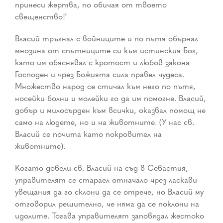
принеси жертва, по обичая от твоето
свещенство!"
Власий тръгнал с войниците и по пътя обърнал
мнозина от спътниците си към истинския Бог,
като им обяснявал с кротост и любов закона
Господен и чрез Божията сила правел чудеса.
Множество народ се стичал към него по пътя,
носейки болни и молейки го да им помогне. Власий,
добър и милосърден към всички, оказвал помощ не
само на людете, но и на животните. (У нас св.
Власий се почита като покровител на
животните).
Когато довели св. Власий на съд в Севастия,
управителят се стараел отначало чрез ласкави
увещания да го склони да се отрече, но Власий му
отговорил решително, че няма да се поклони на
идолите. Тогава управителят заповядал жестоко