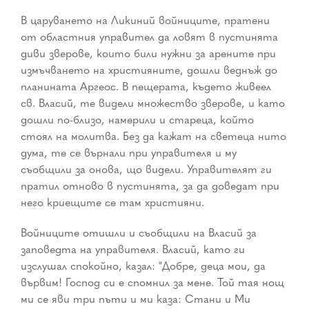
В царуването на Ликиний войниците, пратени
от областния управител да ловят в пустинята
диви зверове, които били нужни за арените при
измъчването на християните, дошли веднъж до
планината Аргеос. В пещерата, където живеел
св. Власий, те видели множество зверове, и като
дошли по-близо, намерили и стареца, който
стоял на молитва. Без да кажат на светеца нито
дума, те се върнали при управителя и му
съобщили за онова, що видели. Управителят ги
пратил отново в пустинята, за да доведат при
него криещите се там християни.
Войниците отишли и съобщили на Власий за
заповедта на управителя. Власий, като ги
изслушал спокойно, казал: "Добре, деца мои, да
вървим! Господ си е спомнил за мене. Той тая нощ
ми се яви три пъти и ми каза: Стани и Ми