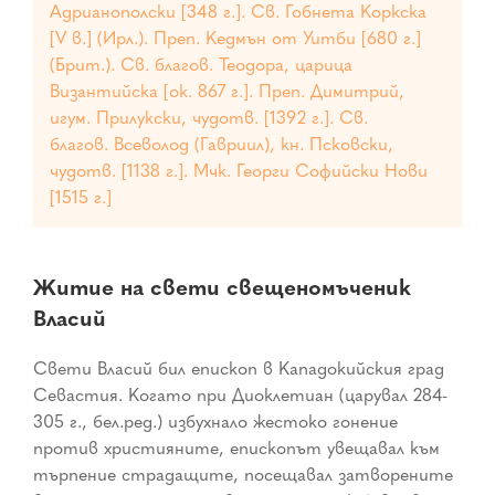
Адрианополски [348 г.]. Св. Гобнета Коркска
[V в.] (Ирл.). Преп. Кедмън от Уитби [680 г.]
(Брит.). Св. благов. Теодора, царица
Византийска [ок. 867 г.]. Преп. Димитрий,
игум. Прилукски, чудотв. [1392 г.]. Св.
благов. Всеволод (Гавриил), кн. Псковски,
чудотв. [1138 г.]. Мчк. Георги Софийски Нови
[1515 г.]
Житие на свети свещеномъченик
Власий
Свети Власий бил епископ в Кападокийския град
Севастия. Когато при Диоклетиан (царувал 284-
305 г., бел.ред.) избухнало жестоко гонение
против християните, епископът увещавал към
търпение страдащите, посещавал затворените