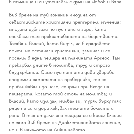
в тъмница и ги утешавал с думи на любов и вяра.
Във време на туй гонение мнозина от
севастийските християни претърпели мъчения;
мнозина избягали по пустини и гори, като
очеквали там прекратяването на бедствието.
Тогава и Власий, като видял, че в градовете
почти не останали християни, заминал и се
поселил в една пещера на планината Аргеос. Там
прекарвал дните в молитва, труд и строго
въздържание. Само пустинните диви зверове
споделяли самотата на праведника; те се
приближавали до него, спирали при входа на
пещерата, когато той стоял на молитва; и
Власий, като излизал, милвал ги, турял върху тях
ръцете си и дори лекувал техните болести и
рани. В тая отдалечена пещера се е криел Власий
не само във време на Диоклетиановото гонение,
но и в началото на Ликиниевото.