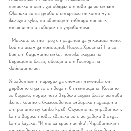
непреклонност, заповядал отново да го мъчат.
Окачили го на дърво и стъргали тялото му с
железни куки, но светецът твърдо понасял
мъченията и говорел на управителя:
- Мислиш ли ти чрез страдания да уплашиш мене,
който имам за помощник Иисуса Христа? Не се
боя от видимите мъки, понеже гледам на
бъдещите блага, обещани от Господа на
любещите го.
Управителят наредил да снемат мъченика от
дървото и да го отведат в тъмницата. Когато
го водели, подир него вървели седем благочестиви
жени, които с благоговение събирали падащите
от раните му капки кръв. Слугите на управителя,
като видели това, хванали ги и ги завели в съда,
като казали: "И те са християнки". Управителят
им заповядал да принесат жертва на боговете.