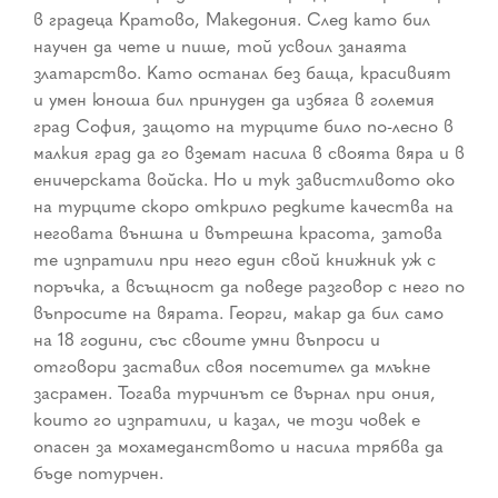
в градеца Кратово, Македония. След като бил
научен да чете и пише, той усвоил занаята
златарство. Като останал без баща, красивият
и умен юноша бил принуден да избяга в големия
град София, защото на турците било по-лесно в
малкия град да го вземат насила в своята вяра и в
еничерската войска. Но и тук завистливото око
на турците скоро открило редките качества на
неговата външна и вътрешна красота, затова
те изпратили при него един свой книжник уж с
поръчка, а всъщност да поведе разговор с него по
въпросите на вярата. Георги, макар да бил само
на 18 години, със своите умни въпроси и
отговори заставил своя посетител да млъкне
засрамен. Тогава турчинът се върнал при ония,
които го изпратили, и казал, че този човек е
опасен за мохамеданството и насила трябва да
бъде потурчен.