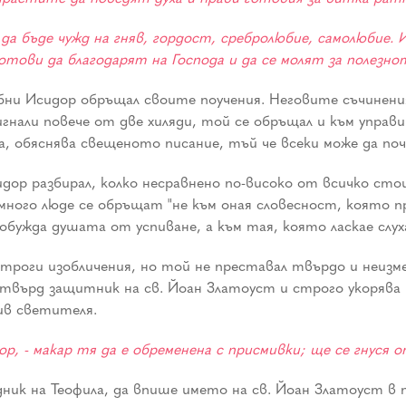
да бъде чужд на гняв, гордост, сребролюбие, самолюбие.
тови да благодарят на Господа и да се молят за полезнот
ни Исидор обръщал своите поучения. Неговите съчинени
игнали повече от две хиляди, той се обръщал и към упра
а, обяснява свещеното писание, тъй че всеки може да поч
дор разбирал, колко несравнено по-високо от всичко сто
 много люде се обръщат "не към оная словесност, която п
бужда душата от успиване, а към тая, която ласкае слуха
троги изобличения, но той не преставал твърдо и неизм
твърд защитник на св. Йоан Златоуст и строго укорява н
ив светителя.
, - макар тя да е обременена с присмивки; ще се гнуся от
дник на Теофила, да впише името на св. Йоан Златоуст в