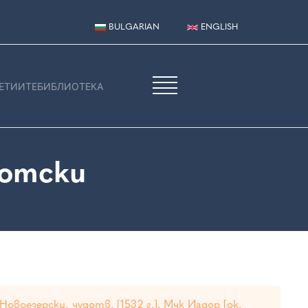
BULGARIAN
ENGLISH
ЕТИИТЕ
БИБЛИОТЕКА
иотски
 Новоезерски, чудотв. [1532 г.]. Мчк Иадор [ок.