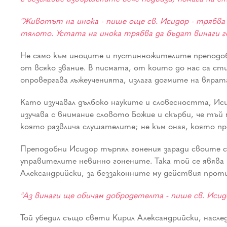
"Животът на инока - пише още св. Исидор - трябва 
тялото. Устата на инока трябва да бъдат винаги го
Не само към иноците и пустинножителите преподоб
от всяко звание. В писмата, от които до нас са ст
опровергава лъжеученията, излага догмите на вярат
Като изучавал дълбоко науките и словесността, Иси
изучава с внимание словото Божие и скърби, че тъй
която развлича слушателите; не към оная, която про
Преподобни Исидор търпял гонения заради своите с
управителите невинно гонените. Така той се явява 
Александрийски, за беззаконните му действия прот
"Аз винаги ще обичам добродетелта - пише св. Исидор
Той убедил също свети Кирил Александрийски, насле