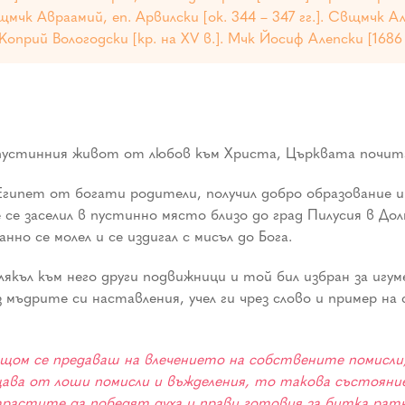
вщмчк Авраамий, еп. Арвилски [ок. 344 – 347 гг.]. Свщмчк А
оприй Вологодски [кр. на XV в.]. Мчк Йосиф Алепски [1686 
 пустинния живот от любов към Христа, Църквата почитa
 в Египет от богати родители, получил добро образование 
 се заселил в пустинно място близо до град Пилусия в До
нно се молел и се издигал с мисъл до Бога.
якъл към него други подвижници и той бил избран за игум
 мъдрите си наставления, учел ги чрез слово и пример н
а, щом се предаваш на влечението на собствените помисл
ва от лоши помисли и въжделения, то такова състояние
трастите да победят духа и прави готовия за битка ратн