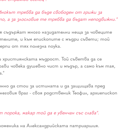
 Инокът трябва да бъде свободен от грижи за
о, а за злословие те трябва да бъдат неподвижни."
я съдържат много назидателни неща за човеците
вителите, и към епископите с мъдри съвети; той
ерпи от тях полезна поука.
и християнската мъдрост. Той съветва да се
рави човека душевно чист и мъдър, а само към тая,
."
енно да стои за истината и да защищава пред
еговия враг - своя родственик Теофил, архиепископ
 порока, макар той да е увенчан със слава".
 поменика на Александрийската патриаршия.