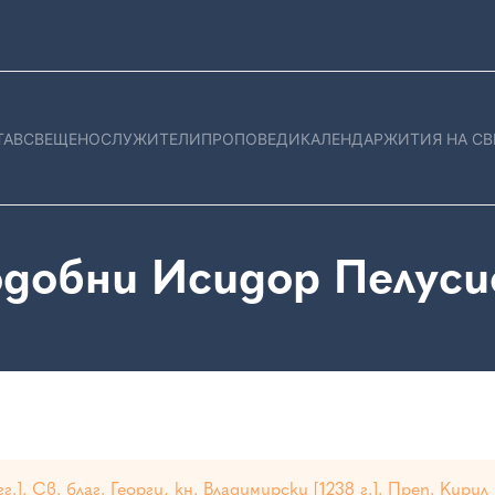
ТАВ
СВЕЩЕНОСЛУЖИТЕЛИ
ПРОПОВЕДИ
КАЛЕНДАР
ЖИТИЯ НА СВ
добни Исидор Пелус
]. Св. благ. Георги, кн. Владимирски [1238 г.]. Преп. Кирил