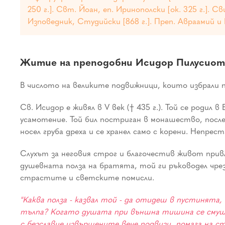
250 г.]. Свт. Йоан, еп. Иринополски [ок. 325 г.]. С
Изповедник, Студийски [868 г.]. Преп. Авраамий и К
Житие на преподобни Исидор Пилусиот
В числото на великите подвижници, които избрали
Св. Исидор е живял в V век († 435 г.). Той се родил
усамотение. Той бил постриган в монашество, после
носел груба дреха и се хранел само с корени. Непреста
Слухът за неговия строг и благочестив живот привл
душевната полза на братята, той ги ръководел чрез
страстите и светските помисли.
"Каква полза - казвал той - да отидеш в пустинят
тълпа? Когато душата при външна тишина се смуща
с безславие извършените вече подвизи, помага на с