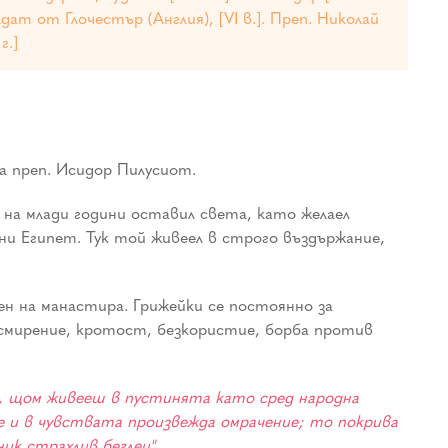
лдат от Глочестър (Англия), [VІ в.]. Преп. Николай
г.]
 преп. Исидор Пилусиот.
и на млади години оставил света, като желаел
лни Египет. Тук той живеел в строго въздържание,
ен на манастира. Грижейки се постоянно за
а смирение, кротост, безкористие, борба против
и, щом живееш в пустинята като сред народна
 и в чувствата произвежда омрачение; то покрива
ик страхлив беглец".