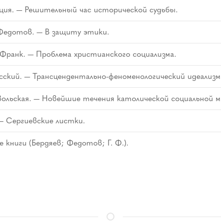
ция. — Решительный час исторической судьбы.
 Федотов. — В защиту этики.
 Франк. — Проблема христианского социализма.
сский. — Трансцендентально-феноменологический идеализм 
вольская. — Новейшие течения католической социальной м
 — Сергиевские листки.
 книги (Бердяев; Федотов; Г. Ф.).