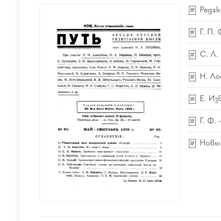
Редак
Г. П.
С. Л.
Н. Ло
Е. Из
Г. Ф.
Новые